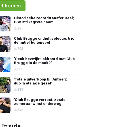
et binnen
Historische recordtransfer Real;
PSV strikt grote naam
28
Club Brugge onthult selectie: trio
definitief buitenspel
203
'Genk bezwijkt: akkoord met Club
Brugge in de maak?'
552
'Totale uitverkoop bij Antwerp:
duo in etalage gezet'
239
'Club Brugge verrast: zesde
zomeraanwinst onderweg'
643
 Inside