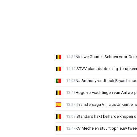
Nieuwe Gouden Schoen voor Genk
14:38
'STVV plant dubbelslag: terugkee
14:19
Na Anthony vindt ook Bryan Limb
14:03
Hoge verwachtingen van Antwerp-c
13:48
'Transfersaga Vinicius Jr kent ein
13:27
'Standard hakt keiharde knopen do
13:08
KV Mechelen stuurt opnieuw twee
12:47