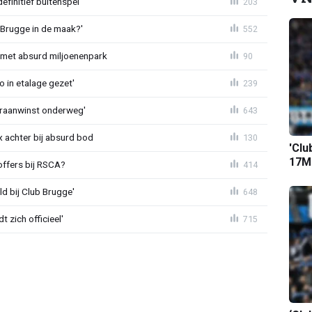
definitief buitenspel
203
 Brugge in de maak?'
552
met absurd miljoenenpark
90
o in etalage gezet'
239
eraanwinst onderweg'
643
 achter bij absurd bod
130
'Clu
17M-
offers bij RSCA?
414
ld bij Club Brugge'
648
 zich officieel'
715