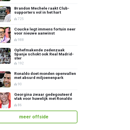
Brandon Mechele raakt Club-
supporters vol in het hart
725
Coucke legt immens fortuin neer
voor nieuwe aanwinst
988
Ophefmakende zedenzaak
Spanje schokt ook Real Madrid-
ster
192
Ronaldo doet monden openvallen
met absurd miljoenenpark
90
Georgina zwaar gedegouteerd
vlak voor huwelijk met Ronaldo
86
meer offside