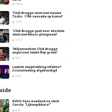
1834
'Club Brugge stunt met nieuwe
Tzolis: 17M-sensatie op komst'
1375
‘Club Brugge gaat voor absolute
stunt met Messi-ploegmaat’
1214
‘Miljoenenbom Club Brugge:
angst voor totale flop groeit’
934
Laatste stuiptrekking Infatino?
Crisismeeting afgekondigd
268
side
KVDO-fans woedend na stunt
Cercle: "Lijkenpikkers!"
542