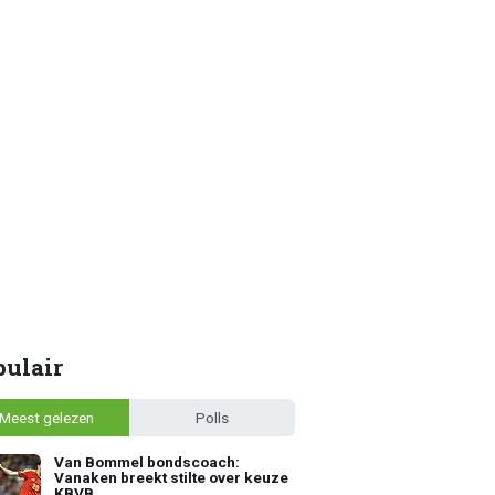
pulair
Meest gelezen
Polls
Van Bommel bondscoach:
Vanaken breekt stilte over keuze
KBVB