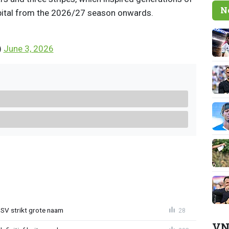
N
capital from the 2026/27 season onwards.
)
June 3, 2026
PSV strikt grote naam
28
VN