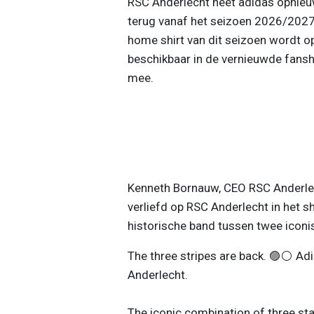
RSC Anderlecht heet adidas opnieuw 
terug vanaf het seizoen 2026/2027,
home shirt van dit seizoen wordt o
beschikbaar in de vernieuwde fansho
mee.
Kenneth Bornauw, CEO RSC Anderlech
verliefd op RSC Anderlecht in het s
historische band tussen twee iconi
The three stripes are back. 🟣⚪ Adid
Anderlecht.
The iconic combination of three sta