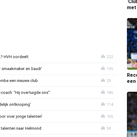
‘Clu
met
? HVH oordeelt
222
r smaakmaker en Saudi'
135
Reco
ombe een nieuwe club
25
een 
oach: "Hij overtuigde ons"
186
delijk ontknoping'
114
or over jonge talenten'
156
 talenten naar Helmond
50