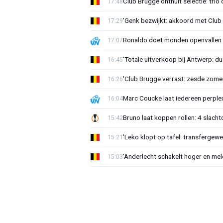
Club Brugge onthult selectie: trio 
17:48
'Genk bezwijkt: akkoord met Club
17:29
Ronaldo doet monden openvallen 
17:07
'Totale uitverkoop bij Antwerp: du
16:45
'Club Brugge verrast: zesde zom
16:26
Marc Coucke laat iedereen perplex
16:04
Bruno laat koppen rollen: 4 slacht
15:42
'Leko klopt op tafel: transfergewe
15:21
'Anderlecht schakelt hoger en meldt
15:03