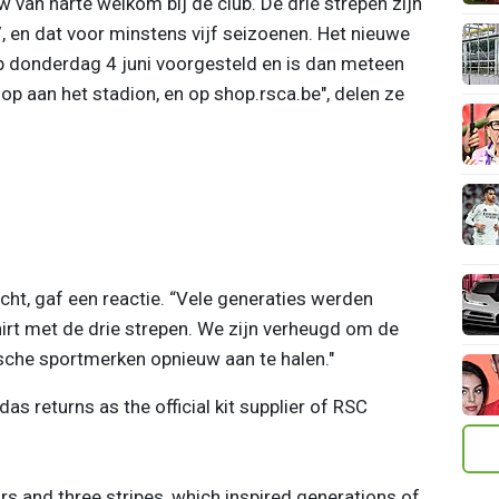
van harte welkom bij de club. De drie strepen zijn
 en dat voor minstens vijf seizoenen. Het nieuwe
p donderdag 4 juni voorgesteld en is dan meteen
p aan het stadion, en op shop.rsca.be", delen ze
t, gaf een reactie. “Vele generaties werden
hirt met de drie strepen. We zijn verheugd om de
sche sportmerken opnieuw aan te halen."
as returns as the official kit supplier of RSC
rs and three stripes, which inspired generations of