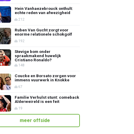
Hein Vanhaezebrouck onthult:
echte reden van afwezigheid
212
Ruben Van Gucht zorgt voor
enorme relationele schokgolf
192
Stevige bom onder
spraakmakend huwelijk
Cristiano Ronaldo?
148
Coucke en Borsato zorgen voor
immens vuurwerk in Knokke
67
Familie Verhulst stunt: comeback
Alderweireld is een feit
19
meer offside