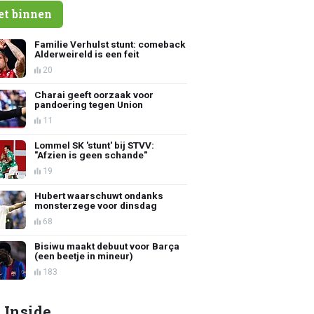
et binnen
Familie Verhulst stunt: comeback
Alderweireld is een feit
20
Charai geeft oorzaak voor
pandoering tegen Union
11
Lommel SK 'stunt' bij STVV:
"Afzien is geen schande"
19
Hubert waarschuwt ondanks
monsterzege voor dinsdag
68
Bisiwu maakt debuut voor Barça
(een beetje in mineur)
183
 Inside