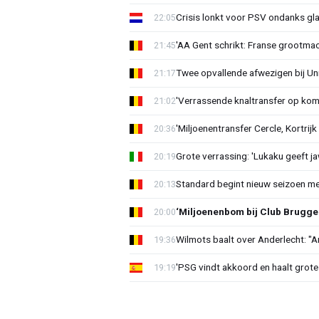
Crisis lonkt voor PSV ondanks gla
22:05
'AA Gent schrikt: Franse grootmac
21:45
Twee opvallende afwezigen bij Un
21:17
'Verrassende knaltransfer op kom
21:02
'Miljoenentransfer Cercle, Kortrijk
20:36
Grote verrassing: 'Lukaku geeft j
20:19
Standard begint nieuw seizoen me
20:13
‘Miljoenenbom bij Club Brugge: 
20:00
Wilmots baalt over Anderlecht: "A
19:36
'PSG vindt akkoord en haalt grote
19:19