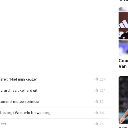
Cour
Van
sfer: "Niet mijn keuze"
264
rard haalt keihard uit
261
 Lommel meteen primeur
82
n bezorgt Westerlo bolwassing
64
beet
76