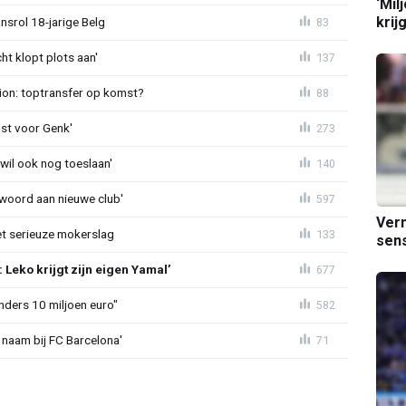
‘Mil
krij
nsrol 18-jarige Belg
83
ht klopt plots aan'
137
ion: toptransfer op komst?
88
st voor Genk'
273
 wil ook nog toeslaan'
140
awoord aan nieuwe club'
597
Verm
t serieuze mokerslag
133
sens
Leko krijgt zijn eigen Yamal’
677
nders 10 miljoen euro"
582
 naam bij FC Barcelona'
71