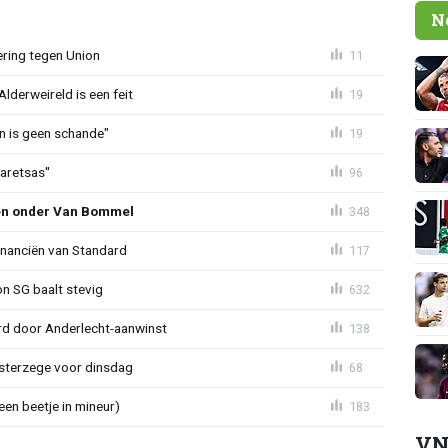
N
ring tegen Union
11
lderweireld is een feit
19
en is geen schande"
19
aretsas''
96
en onder Van Bommel
348
financiën van Standard
117
on SG baalt stevig
632
d door Anderlecht-aanwinst
138
terzege voor dinsdag
68
en beetje in mineur)
183
VN