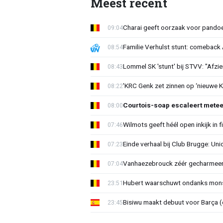
Meest recent
Charai geeft oorzaak voor pandoe
09:04
Familie Verhulst stunt: comeback A
08:54
Lommel SK 'stunt' bij STVV: "Afzi
08:43
'KRC Genk zet zinnen op ‘nieuwe K
08:22
Courtois-soap escaleert mete
08:00
Wilmots geeft héél open inkijk in 
07:46
Einde verhaal bij Club Brugge: Uni
07:23
Vanhaezebrouck zéér gecharmeer
07:04
Hubert waarschuwt ondanks mons
23:51
Bisiwu maakt debuut voor Barça (e
23:45