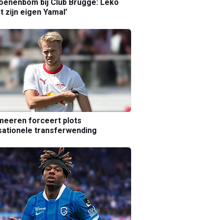
joenenbom bij Club Brugge: Leko
gt zijn eigen Yamal’
eeren forceert plots
ationele transferwending