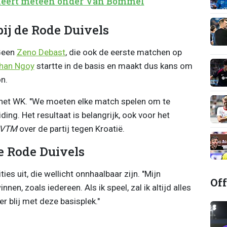
aleert meteen onder Van Bommel
bij de Rode Duivels
 Geen
Zeno Debast
, die ook de eerste matchen op
han Ngoy
startte in de basis en maakt dus kans om
n.
 het WK. "We moeten elke match spelen om te
ing. Het resultaat is belangrijk, ook voor het
VTM
over de partij tegen Kroatië.
 Rode Duivels
ies uit, die wellicht onnhaalbaar zijn. "Mijn
Off
en, zoals iedereen. Als ik speel, zal ik altijd alles
er blij met deze basisplek."