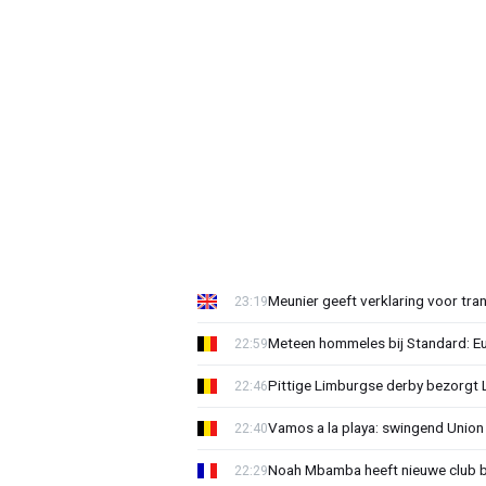
Meunier geeft verklaring voor tran
23:19
Meteen hommeles bij Standard: Euv
22:59
Pittige Limburgse derby bezorgt
22:46
Vamos a la playa: swingend Unio
22:40
Noah Mbamba heeft nieuwe club 
22:29