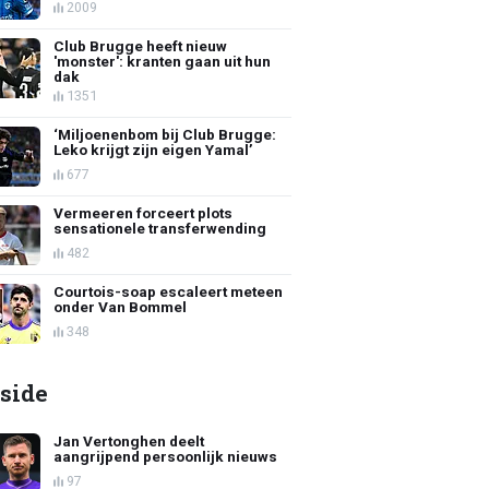
2009
Club Brugge heeft nieuw
'monster': kranten gaan uit hun
dak
1351
‘Miljoenenbom bij Club Brugge:
Leko krijgt zijn eigen Yamal’
677
Vermeeren forceert plots
sensationele transferwending
482
Courtois-soap escaleert meteen
onder Van Bommel
348
side
Jan Vertonghen deelt
aangrijpend persoonlijk nieuws
97