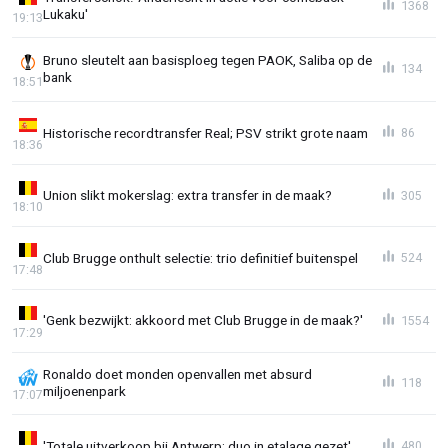
1368
Lukaku'
19:13
Bruno sleutelt aan basisploeg tegen PAOK, Saliba op de
134
bank
18:51
Historische recordtransfer Real; PSV strikt grote naam
86
18:36
Union slikt mokerslag: extra transfer in de maak?
305
18:10
Club Brugge onthult selectie: trio definitief buitenspel
524
17:48
'Genk bezwijkt: akkoord met Club Brugge in de maak?'
1554
17:29
Ronaldo doet monden openvallen met absurd
118
miljoenenpark
17:07
'Totale uitverkoop bij Antwerp: duo in etalage gezet'
480