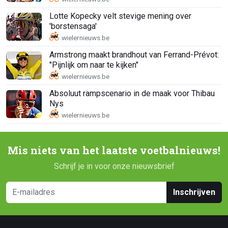
Lotte Kopecky velt stevige mening over
'borstensaga'
Armstrong maakt brandhout van Ferrand-Prévot:
"Pijnlijk om naar te kijken"
Absoluut rampscenario in de maak voor Thibau
Nys
Mis niets van het laatste voetbalnieuws!
Schrijf je in voor onze nieuwsbrief
Inschrijven