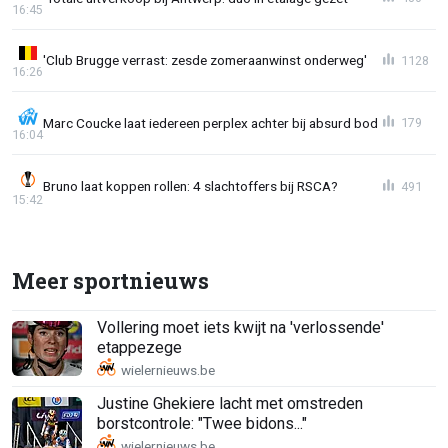
16:45
'Club Brugge verrast: zesde zomeraanwinst onderweg'
1128
16:26
Marc Coucke laat iedereen perplex achter bij absurd bod
179
16:04
Bruno laat koppen rollen: 4 slachtoffers bij RSCA?
491
15:42
Meer sportnieuws
Vollering moet iets kwijt na 'verlossende'
etappezege
Justine Ghekiere lacht met omstreden
borstcontrole: "Twee bidons..."