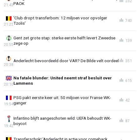
232
PAOK
21:43
'Club dropt transferbom: 12 miljoen voor opvolger
740
Tzolis'
21:22
Gent zet grote stap: sterke eerste helft levert Zweedse
139
zege op
20:55
Anderlecht bevoordeeld door VAR? De Bilde velt oordeel
351
20:38
Na fatale blunder: United neemt straf besluit over
615
Lammens
20:10
PSG pakt eerste keer uit: 50 miljoen voor Franse WK-
42
ganger
19:54
Infantino blijft aangeschoten wild: UEFA behoudt WK-
87
boycot
19:42
Transferschok! 'Anderlecht in actie voor comeback