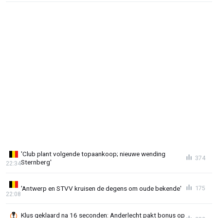
'Club plant volgende topaankoop; nieuwe wending
374
Sternberg'
22:34
'Antwerp en STVV kruisen de degens om oude bekende'
175
22:08
Klus geklaard na 16 seconden: Anderlecht pakt bonus op