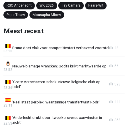
RSC Anderlecht
WK 2026
Ilay Camara
Paars-Wit
Pape Thiaw
Mousapha Mbow
Meest recent
Bruno doet vlak voor competitiestart verbazend voorstel
18
06:23
Nieuwe blamage Vrancken; Godts krikt marktwaarde op
56
23:52
'Grote Verschaeren-schok: nieuwe Belgische club op
398
tafel'
23:36
'Real staat perplex: waanzinnige transfertwist Rodri'
111
23:11
'Anderlecht drukt door: twee kersverse aanwinsten in
358
zicht'
22:53