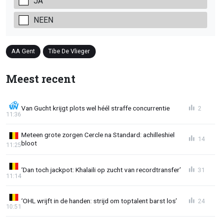
JA
NEEN
AA Gent
Tibe De Vlieger
Meest recent
Van Gucht krijgt plots wel héél straffe concurrentie
2
11:36
Meteen grote zorgen Cercle na Standard: achilleshiel
14
bloot
11:25
‘Dan toch jackpot: Khalaili op zucht van recordtransfer’
31
11:14
‘OHL wrijft in de handen: strijd om toptalent barst los’
24
10:51