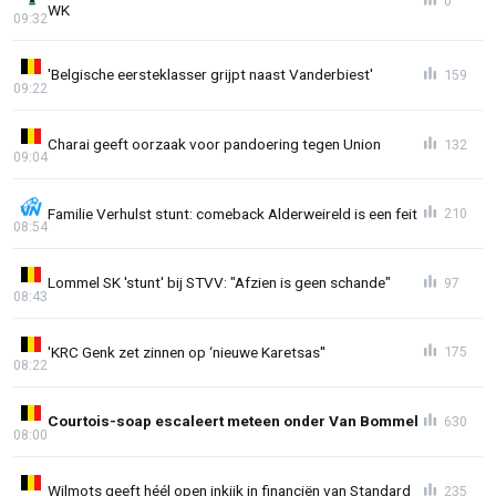
0
WK
09:32
'Belgische eersteklasser grijpt naast Vanderbiest'
159
09:22
Charai geeft oorzaak voor pandoering tegen Union
132
09:04
Familie Verhulst stunt: comeback Alderweireld is een feit
210
08:54
Lommel SK 'stunt' bij STVV: "Afzien is geen schande"
97
08:43
'KRC Genk zet zinnen op ‘nieuwe Karetsas''
175
08:22
Courtois-soap escaleert meteen onder Van Bommel
630
08:00
Wilmots geeft héél open inkijk in financiën van Standard
235