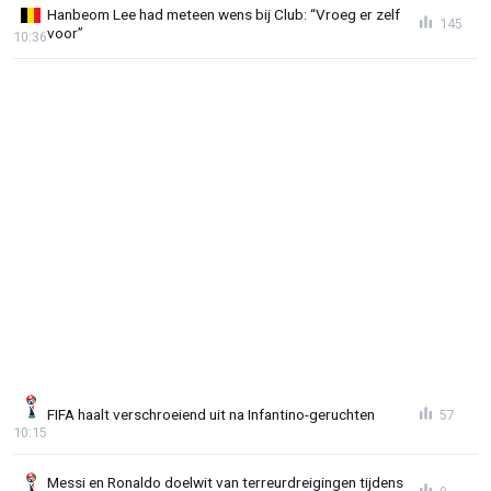
Hanbeom Lee had meteen wens bij Club: “Vroeg er zelf
145
voor”
10:36
FIFA haalt verschroeiend uit na Infantino-geruchten
57
10:15
Messi en Ronaldo doelwit van terreurdreigingen tijdens