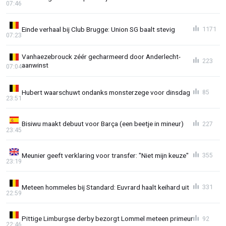
07:46
Einde verhaal bij Club Brugge: Union SG baalt stevig
1171
07:23
Vanhaezebrouck zéér gecharmeerd door Anderlecht-
223
aanwinst
07:04
Hubert waarschuwt ondanks monsterzege voor dinsdag
85
23:51
Bisiwu maakt debuut voor Barça (een beetje in mineur)
227
23:45
Meunier geeft verklaring voor transfer: "Niet mijn keuze"
355
23:19
Meteen hommeles bij Standard: Euvrard haalt keihard uit
331
22:59
Pittige Limburgse derby bezorgt Lommel meteen primeur
92
22:46