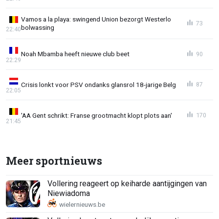
Vamos a la playa: swingend Union bezorgt Westerlo
73
bolwassing
22:40
Noah Mbamba heeft nieuwe club beet
90
22:29
Crisis lonkt voor PSV ondanks glansrol 18-jarige Belg
87
22:05
'AA Gent schrikt: Franse grootmacht klopt plots aan'
170
21:45
Meer sportnieuws
Vollering reageert op keiharde aantijgingen van
Niewiadoma