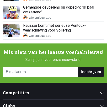
Gemengde gevoelens bij Kopecky: "Ik baal
ontzettend"
Reusser komt met serieuze Ventoux-
waarschuwing voor Vollering
Mis niets van het laatste voetbalnieuws!
Schrijf je in voor onze nieuwsbrief
Inschrijven
Competities
Clubs