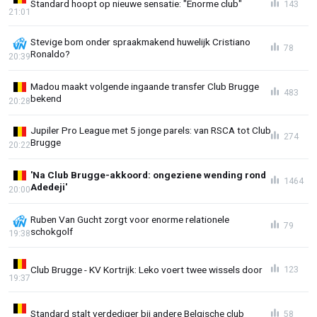
Standard hoopt op nieuwe sensatie: "Enorme club"
143
21:01
Stevige bom onder spraakmakend huwelijk Cristiano
78
Ronaldo?
20:39
Madou maakt volgende ingaande transfer Club Brugge
483
bekend
20:28
Jupiler Pro League met 5 jonge parels: van RSCA tot Club
274
Brugge
20:22
'Na Club Brugge-akkoord: ongeziene wending rond
1464
Adedeji'
20:00
Ruben Van Gucht zorgt voor enorme relationele
79
schokgolf
19:38
Club Brugge - KV Kortrijk: Leko voert twee wissels door
123
19:37
Standard stalt verdediger bij andere Belgische club
58