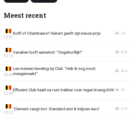
Meest recent
Koffi of Chambaere? Hubert geeft zijn keuze prijs
24
23:37
Vanaken looft aanwinst: "Ongelooflijk!"
374
23:13
Lee meteen lieveling bij Club: "Heb ik nog nooit
474
meegemaakt"
23:00
Efficiënt Club haalt na rust trekker over tegen kranig KVK
97
22:38
'Clement vangt bot: Standard eist 8 miljoen euro'
214
22:22