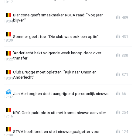
19:17
Biancone geeft smaakmaker RSCA raad: "Nog jaar
489
blijven"
19:04
Sommer geeft toe: “Die club was ook een optie”
431
18:39
'Anderlecht hakt volgende week knoop door over
330
transfer'
18:22
Club Brugge moet opletten: "Kijk naar Union en
371
Anderlecht"
18:01
Jan Vertonghen deelt aangrijpend persoonlijk nieuws
66
17:37
KRC Genk pakt plots uit met komst nieuwe aanvaller
254
17:16
STVV heeft beet en stelt nieuwe goalgetter voor
124
17:08