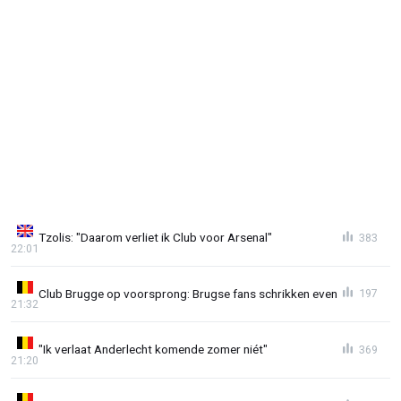
Tzolis: "Daarom verliet ik Club voor Arsenal"
383
22:01
Club Brugge op voorsprong: Brugse fans schrikken even
197
21:32
"Ik verlaat Anderlecht komende zomer niét"
369
21:20