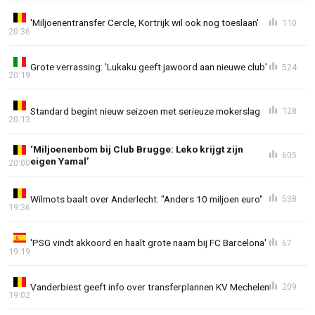
'Miljoenentransfer Cercle, Kortrijk wil ook nog toeslaan'
110
20:36
Grote verrassing: 'Lukaku geeft jawoord aan nieuwe club'
524
20:19
Standard begint nieuw seizoen met serieuze mokerslag
128
20:13
‘Miljoenenbom bij Club Brugge: Leko krijgt zijn
605
eigen Yamal’
20:00
Wilmots baalt over Anderlecht: "Anders 10 miljoen euro"
538
19:36
'PSG vindt akkoord en haalt grote naam bij FC Barcelona'
67
19:19
Vanderbiest geeft info over transferplannen KV Mechelen
209
19:02