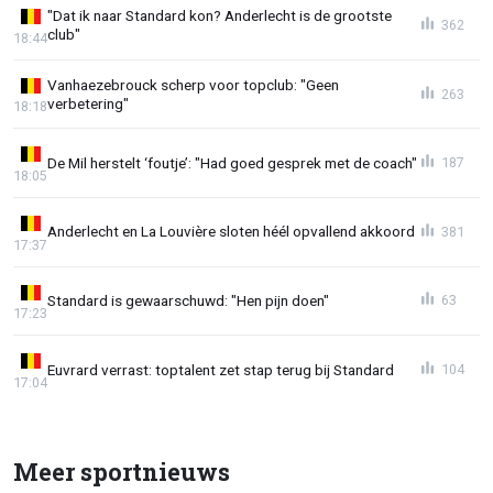
"Dat ik naar Standard kon? Anderlecht is de grootste
362
club"
18:44
Vanhaezebrouck scherp voor topclub: "Geen
263
verbetering"
18:18
De Mil herstelt ‘foutje’: "Had goed gesprek met de coach"
187
18:05
Anderlecht en La Louvière sloten héél opvallend akkoord
381
17:37
Standard is gewaarschuwd: "Hen pijn doen"
63
17:23
Euvrard verrast: toptalent zet stap terug bij Standard
104
17:04
Meer sportnieuws