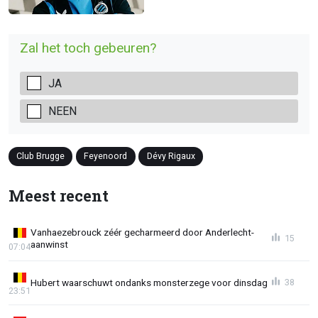
Zal het toch gebeuren?
JA
NEEN
Club Brugge
Feyenoord
Dévy Rigaux
Meest recent
Vanhaezebrouck zéér gecharmeerd door Anderlecht-
15
aanwinst
07:04
Hubert waarschuwt ondanks monsterzege voor dinsdag
38
23:51