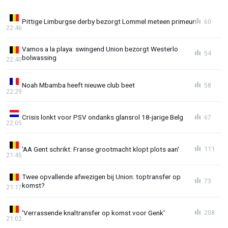
Pittige Limburgse derby bezorgt Lommel meteen primeur
60
22:46
Vamos a la playa: swingend Union bezorgt Westerlo
54
bolwassing
22:40
Noah Mbamba heeft nieuwe club beet
58
22:29
Crisis lonkt voor PSV ondanks glansrol 18-jarige Belg
67
22:05
'AA Gent schrikt: Franse grootmacht klopt plots aan'
111
21:45
Twee opvallende afwezigen bij Union: toptransfer op
73
komst?
21:17
'Verrassende knaltransfer op komst voor Genk'
208
21:02