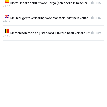
Bisiwu maakt debuut voor Barça (een beetje in mineur)
105
23:45
Meunier geeft verklaring voor transfer: "Niet mijn keuze"
116
23:19
Meteen hommeles bij Standard: Euvrard haalt keihard uit
159
22:59