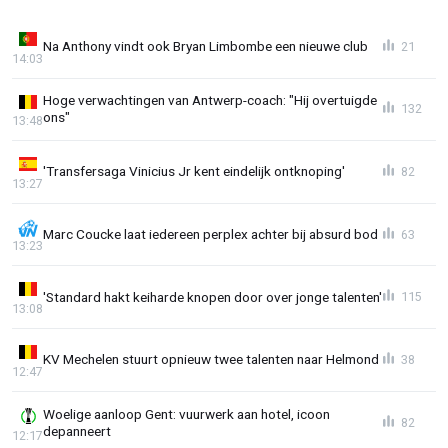
Na Anthony vindt ook Bryan Limbombe een nieuwe club
21
14:03
Hoge verwachtingen van Antwerp-coach: "Hij overtuigde
132
ons"
13:48
'Transfersaga Vinicius Jr kent eindelijk ontknoping'
82
13:27
Marc Coucke laat iedereen perplex achter bij absurd bod
63
13:23
'Standard hakt keiharde knopen door over jonge talenten'
115
13:08
KV Mechelen stuurt opnieuw twee talenten naar Helmond
38
12:47
Woelige aanloop Gent: vuurwerk aan hotel, icoon
82
depanneert
12:17