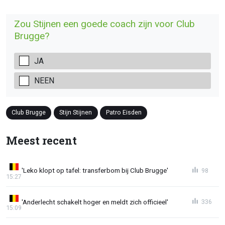
Zou Stijnen een goede coach zijn voor Club
Brugge?
JA
NEEN
Club Brugge
Stijn Stijnen
Patro Eisden
Meest recent
'Leko klopt op tafel: transferbom bij Club Brugge'
98
15:27
'Anderlecht schakelt hoger en meldt zich officieel'
336
15:09