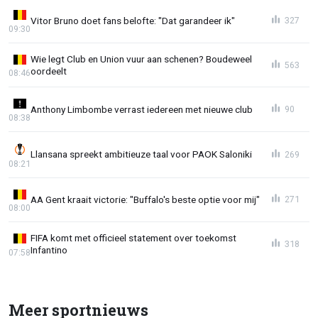
Vitor Bruno doet fans belofte: "Dat garandeer ik"
327
09:30
Wie legt Club en Union vuur aan schenen? Boudeweel
563
oordeelt
08:46
Anthony Limbombe verrast iedereen met nieuwe club
90
08:38
Llansana spreekt ambitieuze taal voor PAOK Saloniki
269
08:21
AA Gent kraait victorie: "Buffalo's beste optie voor mij"
271
08:00
FIFA komt met officieel statement over toekomst
318
Infantino
07:58
Meer sportnieuws