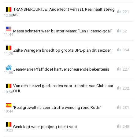
TRANSFERUURTJE: 'Anderlecht verrast, Real haalt stevig
221
uit'
12:00
Messi schittert weer bij Inter Miami: “Een Picasso-goal”
52
11:44
Zulte Waregem broedt op groots JPL-plan dit seizoen
354
11:20
Jean-Marie Pfaff doet hartverscheurende bekentenis
227
11:00
Van den Heuvel geeft reden voor transfer van Club naar
232
OHL
10:58
'Real gruwelt na zeer straffe wending rond Rodri'
231
10:44
Genk legt weer piepjong talent vast
240
10:23