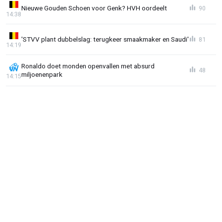
Nieuwe Gouden Schoen voor Genk? HVH oordeelt
90
14:38
'STVV plant dubbelslag: terugkeer smaakmaker en Saudi'
81
14:19
Ronaldo doet monden openvallen met absurd
48
miljoenenpark
14:15