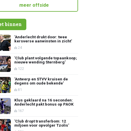
meer offside
et binnen
'Anderlecht drukt door: twee
kersverse aanwinsten in zicht'
24
'Club plant volgende topaankoop;
nieuwe wending Sternberg'
122
'Antwerp en STVV kruisen de
degens om oude bekende'
81
Klus geklaard na 16 seconden:
Anderlecht pakt bonus op PAOK
167
'Club dropt transferbom: 12
miljoen voor opvolger Tzolis'