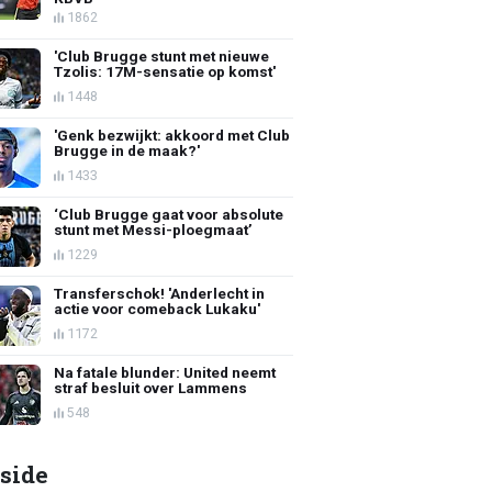
1862
'Club Brugge stunt met nieuwe
Tzolis: 17M-sensatie op komst'
1448
'Genk bezwijkt: akkoord met Club
Brugge in de maak?'
1433
‘Club Brugge gaat voor absolute
stunt met Messi-ploegmaat’
1229
Transferschok! 'Anderlecht in
actie voor comeback Lukaku'
1172
Na fatale blunder: United neemt
straf besluit over Lammens
548
side