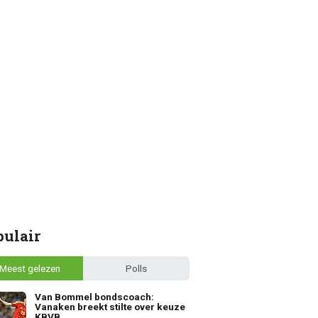
pulair
Meest gelezen
Polls
Van Bommel bondscoach:
Vanaken breekt stilte over keuze
KBVB