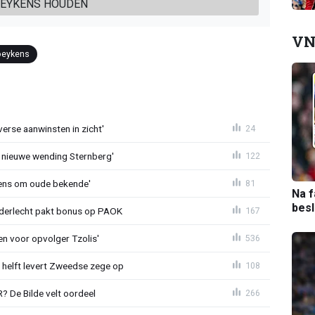
OEYKENS HOUDEN
VN
oeykens
erse aanwinsten in zicht'
24
 nieuwe wending Sternberg'
122
ens om oude bekende'
81
Na f
bes
nderlecht pakt bonus op PAOK
167
en voor opvolger Tzolis'
536
e helft levert Zweedse zege op
108
 De Bilde velt oordeel
266