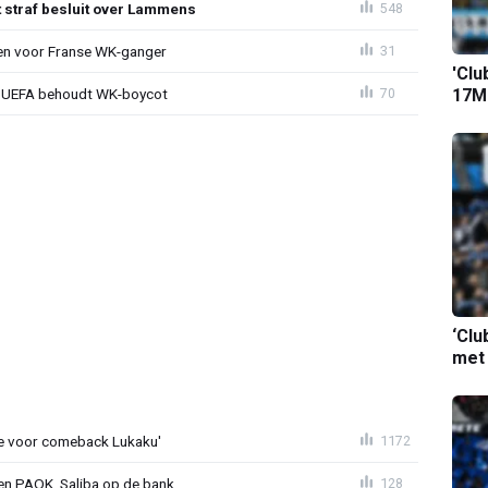
t straf besluit over Lammens
548
oen voor Franse WK-ganger
31
'Clu
ld: UEFA behoudt WK-boycot
17M-
70
‘Clu
met
tie voor comeback Lukaku'
1172
gen PAOK, Saliba op de bank
128