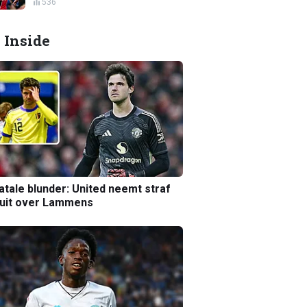
536
 Inside
atale blunder: United neemt straf
luit over Lammens