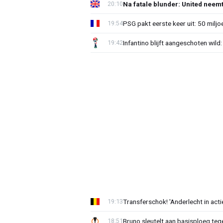
Na fatale blunder: United neem
20:10
PSG pakt eerste keer uit: 50 milj
19:54
Infantino blijft aangeschoten wi
19:42
Transferschok! 'Anderlecht in ac
19:13
Bruno sleutelt aan basisploeg te
18:51