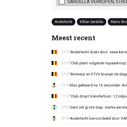
SARDELLA VERKOPEN, STR
Anderlecht
Killian Sardella
Mario Str
Meest recent
'Anderlecht drukt door: twee kersv
22:53
'Club plant volgende topaankoop;
22:34
'Antwerp en STVV kruisen de deg
22:08
Klus geklaard na 16 seconden: A
21:43
'Club dropt transferbom: 12 miljo
21:22
Gent zet grote stap: sterke eerst
20:55
Anderlecht bevoordeeld door VAR?
20:38