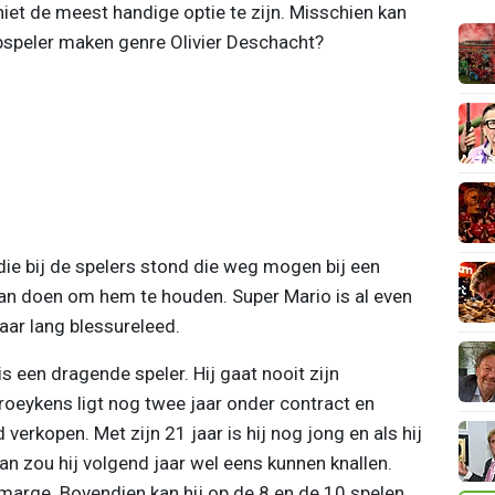
 niet de meest handige optie te zijn. Misschien kan
speler maken genre Olivier Deschacht?
ie bij de spelers stond die weg mogen bij een
an doen om hem te houden. Super Mario is al even
aar lang blessureleed.
is een dragende speler. Hij gaat nooit zijn
roeykens ligt nog twee jaar onder contract en
verkopen. Met zijn 21 jaar is hij nog jong en als hij
an zou hij volgend jaar wel eens kunnen knallen.
marge. Bovendien kan hij op de 8 en de 10 spelen.