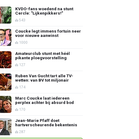
KVDO-fans woedend na stunt
Cercle: "Lijkenpikkers!"
543
Coucke legt immens fortuin neer
voor nieuwe aanwinst
1000
Amateurclub stunt met héél
pikante ploegvoorstelling
127
Ruben Van Gucht tart alle TV-
wetten: van BV tot miljonair
174
Marc Coucke laat iedereen
perplex achter bij absurd bod
170
Jean-Marie Pfaff doet
hartverscheurende bekentenis
287