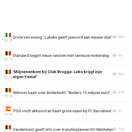
Grote verrassing: 'Lukaku geeft jawoord aan nieuwe club'
369
20:19
Standard begint nieuw seizoen met serieuze mokerslag
99
20:13
‘Miljoenenbom bij Club Brugge: Leko krijgt zijn
469
eigen Yamal’
20:00
Wilmots baalt over Anderlecht: "Anders 10 miljoen euro"
412
19:36
'PSG vindt akkoord en haalt grote naam bij FC Barcelona'
53
19:19
Vanderbiest geeft info over transferplannen KV Mechelen
158