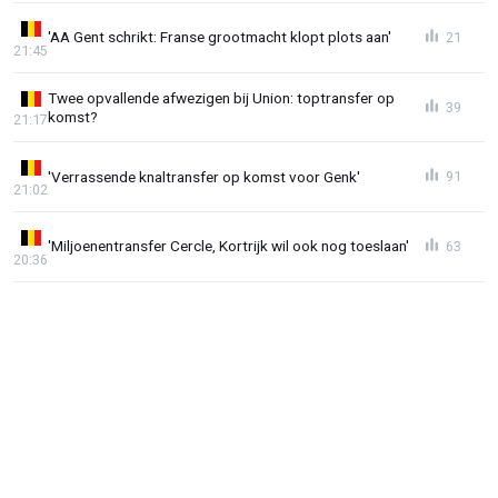
'AA Gent schrikt: Franse grootmacht klopt plots aan'
21
21:45
Twee opvallende afwezigen bij Union: toptransfer op
39
komst?
21:17
'Verrassende knaltransfer op komst voor Genk'
91
21:02
'Miljoenentransfer Cercle, Kortrijk wil ook nog toeslaan'
63
20:36