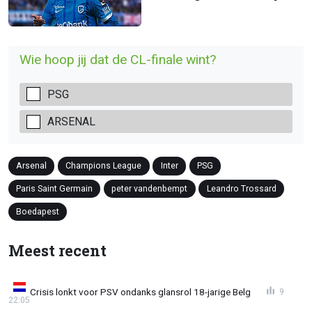
Wie hoop jij dat de CL-finale wint?
PSG
ARSENAL
Arsenal
Champions League
Inter
PSG
Paris Saint Germain
peter vandenbempt
Leandro Trossard
Boedapest
Meest recent
Crisis lonkt voor PSV ondanks glansrol 18-jarige Belg
9
22:05