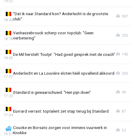
19:02
"Dat ik naar Standard kon? Anderlecht is de grootste
307
club"
18:44
Vanhaezebrouck scherp voor topclub: "Geen
235
verbetering"
18:18
De Mil herstelt ‘foutje’: "Had goed gesprek met de coach"
145
18:05
Anderlecht en La Louvière sloten héél opvallend akkoord
335
17:37
Standard is gewaarschuwd: "Hen pijn doen"
49
17:23
Euvrard verrast: toptalent zet stap terug bij Standard
87
17:04
Coucke en Borsato zorgen voor immens vuurwerk in
52
Knokke
16:57