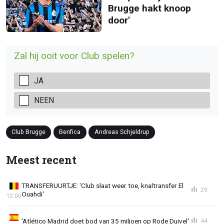
Brugge hakt knoop
door'
Zal hij ooit voor Club spelen?
JA
NEEN
Club Brugge
Benfica
Andreas Schjeldrup
Meest recent
TRANSFERUURTJE: 'Club slaat weer toe, knaltransfer El
29
Ouahdi'
12:00
'Atlético Madrid doet bod van 35 miljoen op Rode Duivel'
44