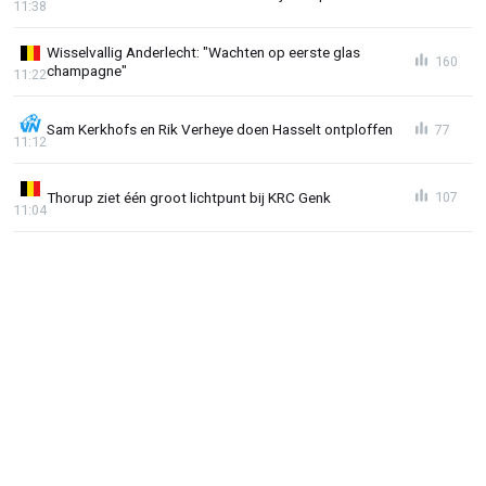
11:38
Wisselvallig Anderlecht: "Wachten op eerste glas
160
champagne"
11:22
Sam Kerkhofs en Rik Verheye doen Hasselt ontploffen
77
11:12
Thorup ziet één groot lichtpunt bij KRC Genk
107
11:04