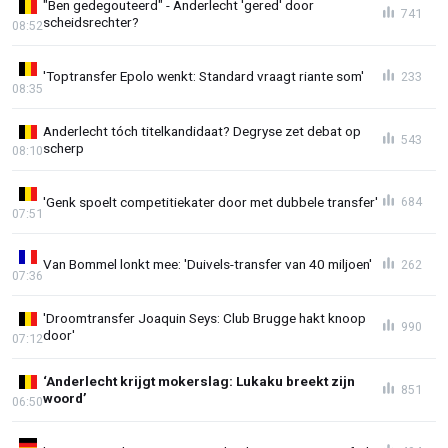
"Ben gedegouteerd" - Anderlecht 'gered' door
741
scheidsrechter?
08:52
'Toptransfer Epolo wenkt: Standard vraagt riante som'
233
08:35
Anderlecht tóch titelkandidaat? Degryse zet debat op
543
scherp
08:10
'Genk spoelt competitiekater door met dubbele transfer'
684
07:51
Van Bommel lonkt mee: 'Duivels-transfer van 40 miljoen'
262
07:36
'Droomtransfer Joaquin Seys: Club Brugge hakt knoop
990
door'
07:12
‘Anderlecht krijgt mokerslag: Lukaku breekt zijn
851
woord’
06:50