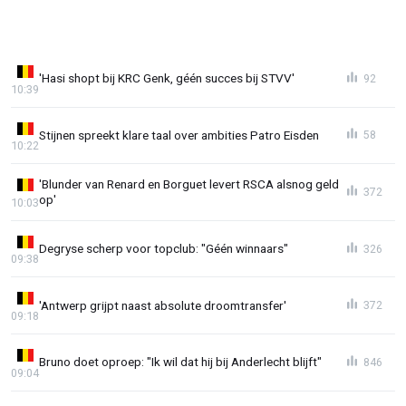
'Hasi shopt bij KRC Genk, géén succes bij STVV'
92
10:39
Stijnen spreekt klare taal over ambities Patro Eisden
58
10:22
'Blunder van Renard en Borguet levert RSCA alsnog geld
372
op'
10:03
Degryse scherp voor topclub: "Géén winnaars"
326
09:38
'Antwerp grijpt naast absolute droomtransfer'
372
09:18
Bruno doet oproep: "Ik wil dat hij bij Anderlecht blijft"
846
09:04