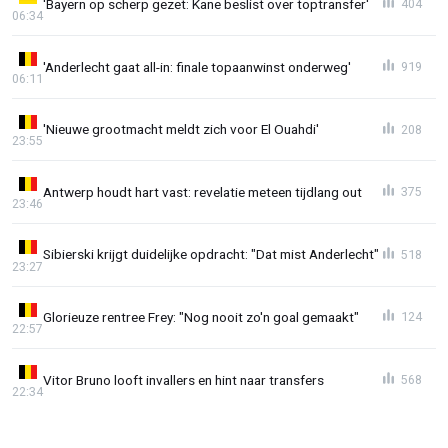
'Bayern op scherp gezet: Kane beslist over toptransfer'
404
06:34
'Anderlecht gaat all-in: finale topaanwinst onderweg'
919
06:11
'Nieuwe grootmacht meldt zich voor El Ouahdi'
208
23:55
Antwerp houdt hart vast: revelatie meteen tijdlang out
375
23:46
Sibierski krijgt duidelijke opdracht: "Dat mist Anderlecht"
518
23:27
Glorieuze rentree Frey: "Nog nooit zo'n goal gemaakt"
124
22:57
Vitor Bruno looft invallers en hint naar transfers
568
22:34