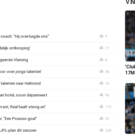
VN
oach: "Hij overtuigde ons"
9
delijk ontknoping'
21
egeerde Vlaming
8
'Clu
or over jonge talenten'
46
17M-
 talenten naar Helmond
16
an hotel, icoon depanneert
56
st, Real haalt stevig uit'
170
mi: “Een Picasso-goal”
41
JPL-plan dit seizoen
243