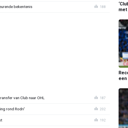
‘Clu
eurende bekentenis
188
met
Reco
een 
transfer van Club naar OHL
187
ing rond Rodri'
202
st
192