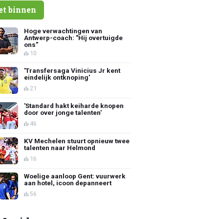
et binnen
Hoge verwachtingen van
Antwerp-coach: "Hij overtuigde
ons"
10
'Transfersaga Vinicius Jr kent
eindelijk ontknoping'
21
'Standard hakt keiharde knopen
door over jonge talenten'
46
KV Mechelen stuurt opnieuw twee
talenten naar Helmond
16
Woelige aanloop Gent: vuurwerk
aan hotel, icoon depanneert
56