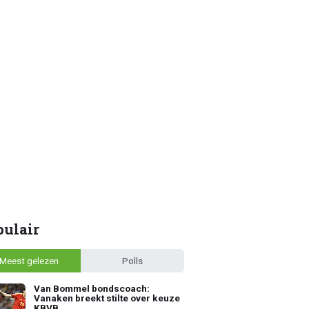
pulair
Meest gelezen
Polls
Van Bommel bondscoach:
Vanaken breekt stilte over keuze
KBVB