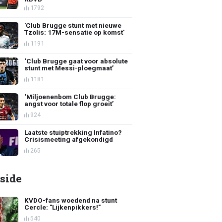
1792
'Club Brugge stunt met nieuwe
Tzolis: 17M-sensatie op komst'
1191
‘Club Brugge gaat voor absolute
stunt met Messi-ploegmaat’
1181
‘Miljoenenbom Club Brugge:
angst voor totale flop groeit’
924
Laatste stuiptrekking Infatino?
Crisismeeting afgekondigd
265
side
KVDO-fans woedend na stunt
Cercle: "Lijkenpikkers!"
540