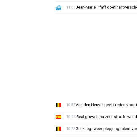
Jean-Marie Pfaff doet hartversch
11:00
Van den Heuvel geeft reden voor 
10:58
'Real gruwelt na zeer straffe wend
10:44
Genk legt weer piepjong talent va
10:23