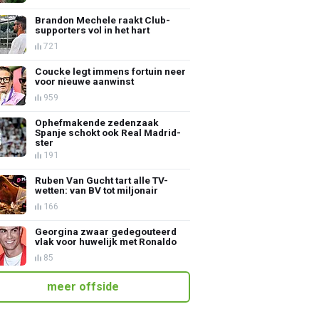
Brandon Mechele raakt Club-
supporters vol in het hart
721
Coucke legt immens fortuin neer
voor nieuwe aanwinst
959
Ophefmakende zedenzaak
Spanje schokt ook Real Madrid-
ster
191
Ruben Van Gucht tart alle TV-
wetten: van BV tot miljonair
166
Georgina zwaar gedegouteerd
vlak voor huwelijk met Ronaldo
85
meer offside