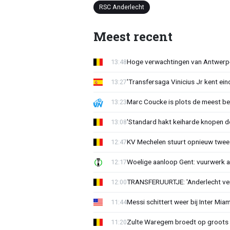
RSC Anderlecht
Meest recent
Hoge verwachtingen van Antwerp-c
13:48
'Transfersaga Vinicius Jr kent ein
13:27
Marc Coucke is plots de meest b
13:23
'Standard hakt keiharde knopen do
13:08
KV Mechelen stuurt opnieuw twee
12:47
Woelige aanloop Gent: vuurwerk a
12:17
TRANSFERUURTJE: 'Anderlecht verra
12:00
Messi schittert weer bij Inter Mia
11:44
Zulte Waregem broedt op groots 
11:20