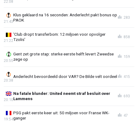
22:08
Klus geklaard na 16 seconden: Anderlecht pakt bonus op
283
PAOK
21:43
'Club dropt transferbom: 12 miljoen voor opvolger
858
Tzolis'
21:22
Gent zet grote stap: sterke eerste helft levert Zweedse
159
zege op
20:55
Anderlecht bevoordeeld door VAR? De Bilde velt oordeel
415
20:38
Na fatale blunder: United neemt straf besluit over
693
Lammens
20:10
PSG pakt eerste keer uit: 50 miljoen voor Franse WK-
47
ganger
19:54