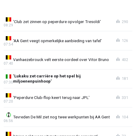
'Club zet zinnen op peperdure opvolger Tresoldi'
290
08:29
'AA Gent veegt opmerkelijke aanbieding van tafel'
126
07:54
Vanhaezebrouck velt eerste oordeel over Vitor Bruno
402
07:40
‘Lukaku zet carrière op het spel bij
181
miljoenenpuinhoop’
07:30
'Peperdure Club-flop keert terug naar JPL'
331
07:20
Tevreden De Mil ziet nog twee werkpunten bij AA Gent
104
06:56