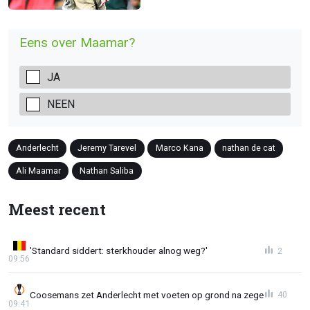
Eens over Maamar?
JA
NEEN
Anderlecht
Jeremy Tarevel
Marco Kana
nathan de cat
Ali Maamar
Nathan Saliba
Meest recent
'Standard siddert: sterkhouder alnog weg?'
2
09:56
Coosemans zet Anderlecht met voeten op grond na zege
40
09:41