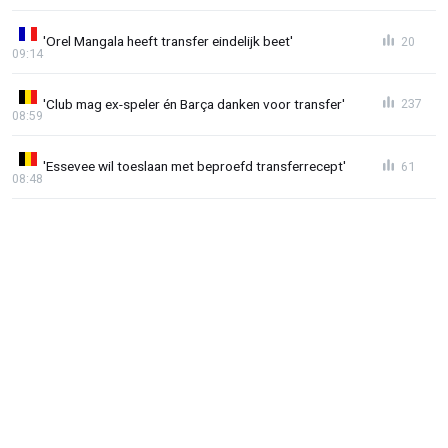
'Orel Mangala heeft transfer eindelijk beet'
20
09:14
'Club mag ex-speler én Barça danken voor transfer'
237
08:59
'Essevee wil toeslaan met beproefd transferrecept'
61
08:48