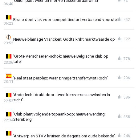
'Union pakt weer uit met verrassende aanwinst'
72
06:40
Bruno doet vlak voor competitiestart verbazend voorstel
452
06:23
Nieuwe blamage Vrancken; Godts krikt marktwaarde op
122
23:52
'Grote Verschaeren-schok: nieuwe Belgische club op
778
tafel'
23:36
'Real staat perplex: waanzinnige transfertwist Rodri'
206
23:11
'Anderlecht drukt door: twee kersverse aanwinsten in
586
zicht'
22:53
'Club plant volgende topaankoop; nieuwe wending
538
Sternberg'
22:34
'Antwerp en STVV kruisen de degens om oude bekende'
246