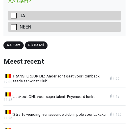
AA Gent?
JA
NEEN
AA Gent
Rik De Mil
Meest recent
TRANSFERUURTJE: 'Anderlecht gaat voor Romback,
56
zesde aanwinst Club'
12:00
‘Jackpot OHL voor supertalent: Feyenoord lonkt’
18
11:46
‘Straffe wending: verrassende club in pole voor Lukaku’
125
11:25