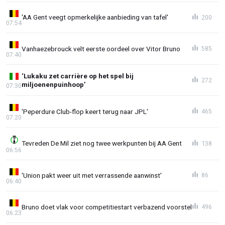
'AA Gent veegt opmerkelijke aanbieding van tafel'
200
07:54
Vanhaezebrouck velt eerste oordeel over Vitor Bruno
585
07:40
‘Lukaku zet carrière op het spel bij
272
miljoenenpuinhoop’
07:30
'Peperdure Club-flop keert terug naar JPL'
465
07:20
Tevreden De Mil ziet nog twee werkpunten bij AA Gent
138
06:56
'Union pakt weer uit met verrassende aanwinst'
86
06:40
Bruno doet vlak voor competitiestart verbazend voorstel
496
06:23