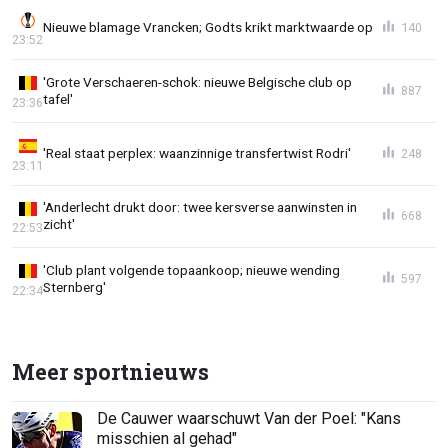
Nieuwe blamage Vrancken; Godts krikt marktwaarde op
140
23:52
'Grote Verschaeren-schok: nieuwe Belgische club op
887
tafel'
23:36
'Real staat perplex: waanzinnige transfertwist Rodri'
248
23:11
'Anderlecht drukt door: twee kersverse aanwinsten in
668
zicht'
22:53
'Club plant volgende topaankoop; nieuwe wending
597
Sternberg'
22:34
Meer sportnieuws
De Cauwer waarschuwt Van der Poel: "Kans
misschien al gehad"