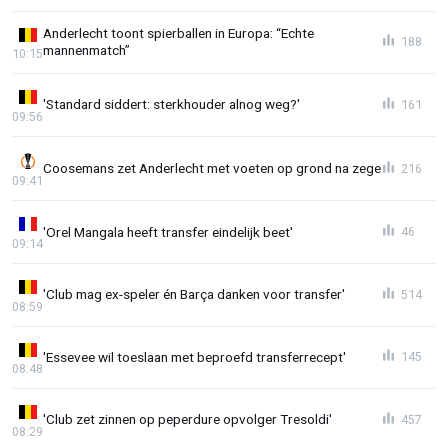
Anderlecht toont spierballen in Europa: “Echte
188
mannenmatch”
10:15
'Standard siddert: sterkhouder alnog weg?'
161
09:56
Coosemans zet Anderlecht met voeten op grond na zege
216
09:41
'Orel Mangala heeft transfer eindelijk beet'
46
09:14
'Club mag ex-speler én Barça danken voor transfer'
514
08:59
'Essevee wil toeslaan met beproefd transferrecept'
145
08:48
'Club zet zinnen op peperdure opvolger Tresoldi'
457
08:29