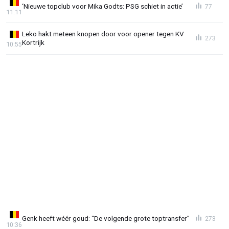
‘Nieuwe topclub voor Mika Godts: PSG schiet in actie’
77
11:11
Leko hakt meteen knopen door voor opener tegen KV
273
Kortrijk
10:55
Genk heeft wéér goud: “De volgende grote toptransfer”
273
10:36