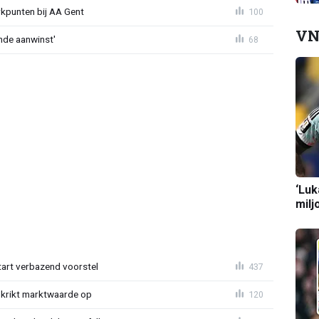
rkpunten bij AA Gent
100
VN
nde aanwinst'
68
‘Luk
milj
tart verbazend voorstel
437
krikt marktwaarde op
120