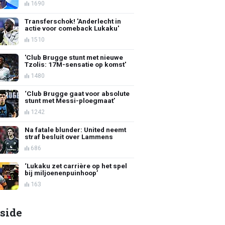
1690
Transferschok! 'Anderlecht in
actie voor comeback Lukaku'
1510
'Club Brugge stunt met nieuwe
Tzolis: 17M-sensatie op komst'
1480
‘Club Brugge gaat voor absolute
stunt met Messi-ploegmaat’
1242
Na fatale blunder: United neemt
straf besluit over Lammens
686
‘Lukaku zet carrière op het spel
bij miljoenenpuinhoop’
163
side