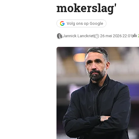
mokerslag'
Volg ons op Google
Jannick Lanckriet
26 mei 2026 22:01