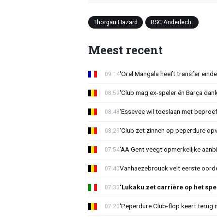
Thorgan Hazard
RSC Anderlecht
Meest recent
'Orel Mangala heeft transfer eindel
09:14
'Club mag ex-speler én Barça dank
08:59
'Essevee wil toeslaan met beproef
08:48
'Club zet zinnen op peperdure opv
08:29
'AA Gent veegt opmerkelijke aanbi
07:54
Vanhaezebrouck velt eerste oorde
07:40
‘Lukaku zet carrière op het spe
07:30
'Peperdure Club-flop keert terug 
07:20