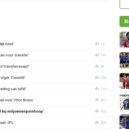
N
ijk beet'
14
en voor transfer'
141
d transferrecept'
36
olger Tresoldi'
238
eding van tafel'
114
el over Vitor Bruno
351
l bij miljoenenpuinhoop’
163
naar JPL'
296