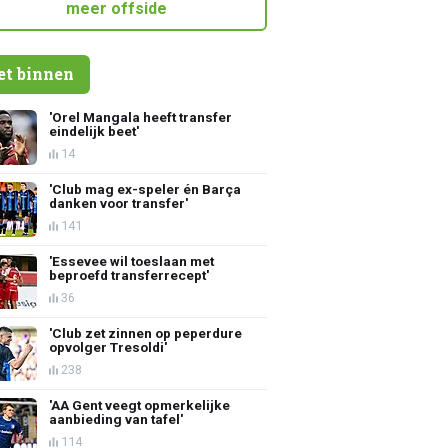
meer offside
et binnen
'Orel Mangala heeft transfer
eindelijk beet'
14
'Club mag ex-speler én Barça
danken voor transfer'
141
'Essevee wil toeslaan met
beproefd transferrecept'
36
'Club zet zinnen op peperdure
opvolger Tresoldi'
238
'AA Gent veegt opmerkelijke
aanbieding van tafel'
114