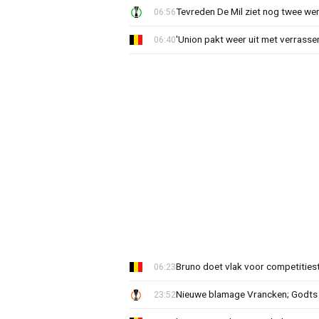
Tevreden De Mil ziet nog twee we
06:56
'Union pakt weer uit met verrasse
06:40
Bruno doet vlak voor competities
06:23
Nieuwe blamage Vrancken; Godts 
23:52