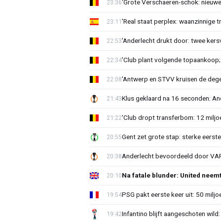
'Grote Verschaeren-schok: nieuwe 
23:36
'Real staat perplex: waanzinnige t
23:11
'Anderlecht drukt door: twee kersv
22:53
'Club plant volgende topaankoop;
22:34
'Antwerp en STVV kruisen de deg
22:08
Klus geklaard na 16 seconden: A
21:43
'Club dropt transferbom: 12 miljo
21:22
Gent zet grote stap: sterke eerst
20:55
Anderlecht bevoordeeld door VAR?
20:38
Na fatale blunder: United neem
20:10
PSG pakt eerste keer uit: 50 milj
19:54
Infantino blijft aangeschoten wi
19:42