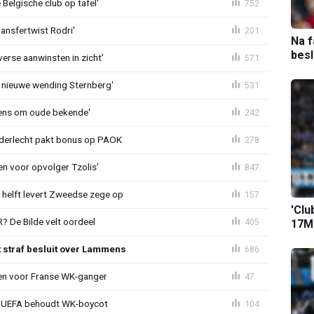
Belgische club op tafel'
752
ransfertwist Rodri'
201
Na f
bes
erse aanwinsten in zicht'
571
 nieuwe wending Sternberg'
531
ens om oude bekende'
242
nderlecht pakt bonus op PAOK
278
en voor opvolger Tzolis'
847
e helft levert Zweedse zege op
157
'Clu
 De Bilde velt oordeel
405
17M-
t straf besluit over Lammens
686
oen voor Franse WK-ganger
47
ld: UEFA behoudt WK-boycot
104