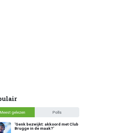
pulair
Meest gelezen
Polls
'Genk bezwijkt: akkoord met Club
Brugge in de maak?'