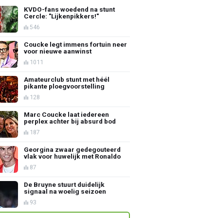
KVDO-fans woedend na stunt
Cercle: "Lijkenpikkers!"
546
Coucke legt immens fortuin neer
voor nieuwe aanwinst
1011
Amateurclub stunt met héél
pikante ploegvoorstelling
128
Marc Coucke laat iedereen
perplex achter bij absurd bod
187
Georgina zwaar gedegouteerd
vlak voor huwelijk met Ronaldo
87
De Bruyne stuurt duidelijk
signaal na woelig seizoen
93