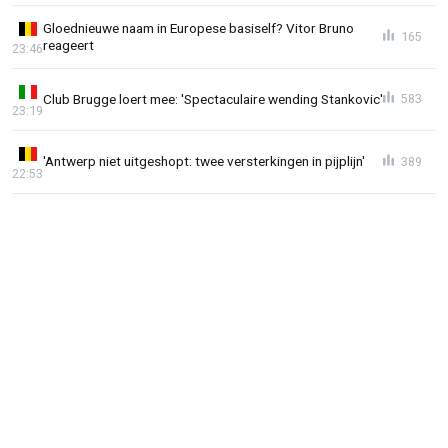
Gloednieuwe naam in Europese basiself? Vitor Bruno
165
reageert
23:46
Club Brugge loert mee: 'Spectaculaire wending Stankovic'
583
23:19
'Antwerp niet uitgeshopt: twee versterkingen in pijplijn'
389
22:53