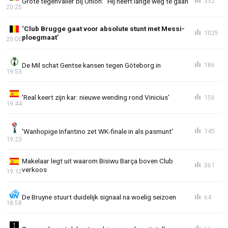
Grote tegenvaller bij Union: "Hij heeft lange weg te gaan"
332
20:25
‘Club Brugge gaat voor absolute stunt met Messi-
1025
ploegmaat’
20:00
De Mil schat Gentse kansen tegen Göteborg in
186
19:53
'Real keert zijn kar: nieuwe wending rond Vinicius'
156
19:44
'Wanhopige Infantino zet WK-finale in als pasmunt'
145
19:23
Makelaar legt uit waarom Bisiwu Barça boven Club
361
verkoos
19:12
De Bruyne stuurt duidelijk signaal na woelig seizoen
64
18:58