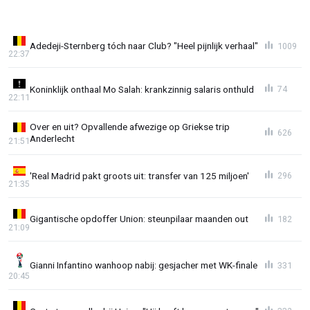
Adedeji-Sternberg tóch naar Club? "Heel pijnlijk verhaal"
1009
22:37
Koninklijk onthaal Mo Salah: krankzinnig salaris onthuld
74
22:11
Over en uit? Opvallende afwezige op Griekse trip
626
Anderlecht
21:51
'Real Madrid pakt groots uit: transfer van 125 miljoen'
296
21:35
Gigantische opdoffer Union: steunpilaar maanden out
182
21:09
Gianni Infantino wanhoop nabij: gesjacher met WK-finale
331
20:45