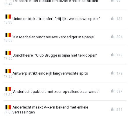
Trossard moet debuut om bizarre reden uitstellen
66
18:47
Union ontdekt 'transfer': "Hij lijkt wel nieuwe speler"
131
18:33
'KV Mechelen vindt nieuwe verdediger in Spanje'
204
18:08
Jonckheere: "Club Brugge is bijna niet te kloppen"
779
17:50
Antwerp strikt eindelijk langverwachte spits
179
17:25
'Anderlecht pakt uit met zeer opvallende aanwinst'
697
16:39
Anderlecht maakt A-kern bekend met enkele
511
verrassingen
16:20