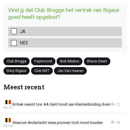
Vind jij dat Club Brugge het vertrek van Rigaux
goed heeft opgelost?
JA
NEE
Club Brugge
Feyenoord
Bob Madou
Blauw-Zwart
Dévy Rigaux
Club NXT
Jan Van Haaren
Meest recent
Kritiek neemt toe: AA Gent moét aan klantenbinding doen
22
06:23
Waarom Anderlecht twee pionnen toch moet houden
48
06:04