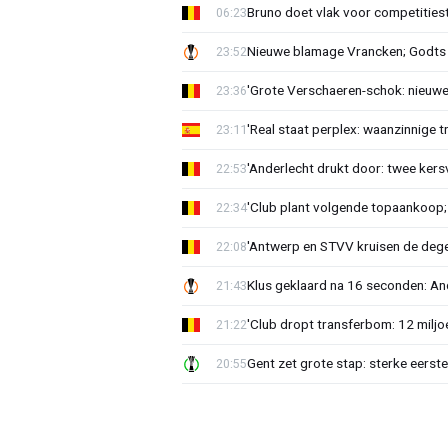
Bruno doet vlak voor competities
06:23
Nieuwe blamage Vrancken; Godts 
23:52
'Grote Verschaeren-schok: nieuwe 
23:36
'Real staat perplex: waanzinnige t
23:11
'Anderlecht drukt door: twee kersv
22:53
'Club plant volgende topaankoop;
22:34
'Antwerp en STVV kruisen de deg
22:08
Klus geklaard na 16 seconden: A
21:43
'Club dropt transferbom: 12 miljo
21:22
Gent zet grote stap: sterke eerst
20:55