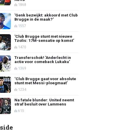
1868
'Genk bezwijkt: akkoord met Club
Brugge in de maak?'
1557
'Club Brugge stunt met nieuwe
Tzolis: 17M-sensatie op komst'
1470
Transferschok! 'Anderlecht in
actie voor comeback Lukaku'
1369
‘Club Brugge gaat voor absolute
stunt met Messi-ploegmaat’
1234
Na fatale blunder: United neemt
straf besluit over Lammens
615
side