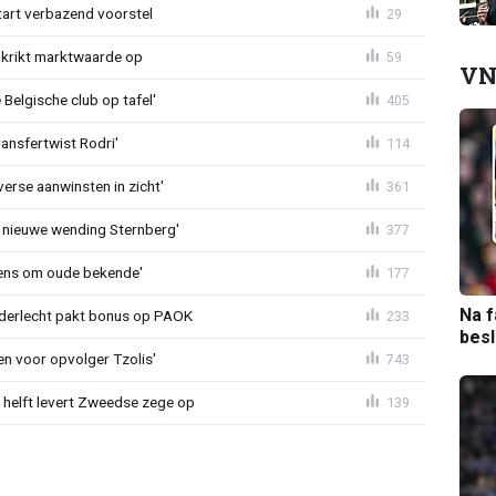
tart verbazend voorstel
29
krikt marktwaarde op
59
VN
Belgische club op tafel'
405
ransfertwist Rodri'
114
erse aanwinsten in zicht'
361
 nieuwe wending Sternberg'
377
ens om oude bekende'
177
Na f
nderlecht pakt bonus op PAOK
233
bes
en voor opvolger Tzolis'
743
e helft levert Zweedse zege op
139