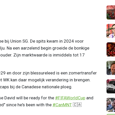
e bij Union SG. De spits kwam in 2024 voor
lju. Na een aarzelend begin groeide de bonkige
khouder. Zijn marktwaarde is inmiddels tot 17
029 en door zijn blessureleed is een zomertransfer
 WK kan daar mogelijk verandering in brengen.
 caps bij de Canadese nationale ploeg.
e David will be ready for the
#FIFAWorldCup
and
ked" since he's been with the
#CanMNT
🇨🇦