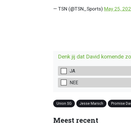
— TSN (@TSN_Sports)
May 25, 20
Denk jij dat David komende z
JA
NEE
Union SG
Jesse Marsch
Promise Da
Meest recent