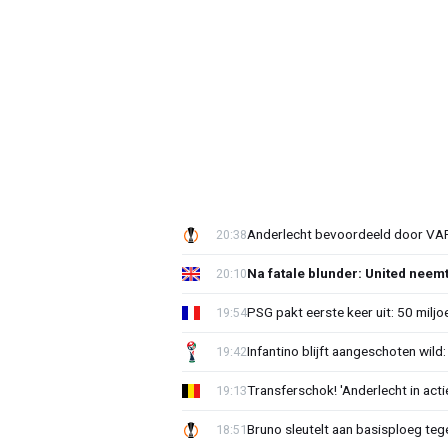
Anderlecht bevoordeeld door VAR?
20:38
Na fatale blunder: United neem
20:10
PSG pakt eerste keer uit: 50 milj
19:54
Infantino blijft aangeschoten wi
19:42
Transferschok! 'Anderlecht in ac
19:13
Bruno sleutelt aan basisploeg te
18:51