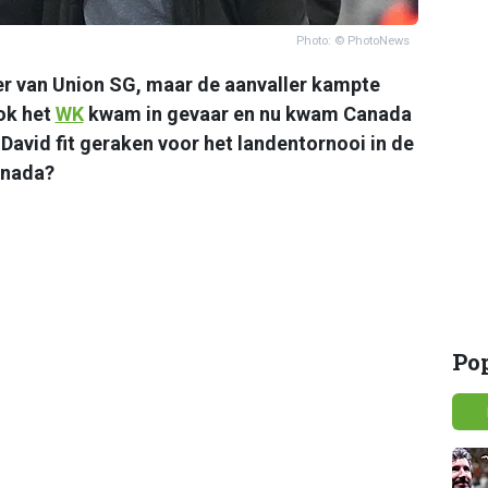
Photo: © PhotoNews
er van Union SG, maar de aanvaller kampte
ok het
WK
kwam in gevaar en nu kwam Canada
 David fit geraken voor het landentornooi in de
anada?
Po