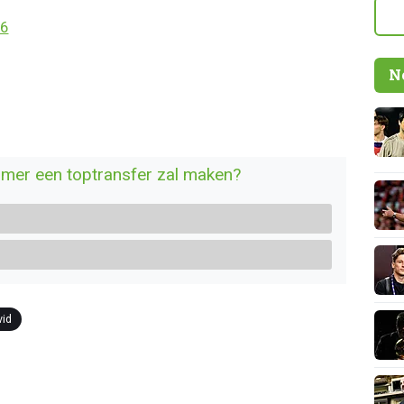
26
N
omer een toptransfer zal maken?
vid