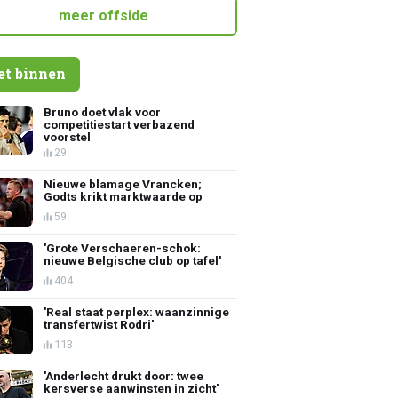
meer offside
et binnen
Bruno doet vlak voor
competitiestart verbazend
voorstel
29
Nieuwe blamage Vrancken;
Godts krikt marktwaarde op
59
'Grote Verschaeren-schok:
nieuwe Belgische club op tafel'
404
'Real staat perplex: waanzinnige
transfertwist Rodri'
113
'Anderlecht drukt door: twee
kersverse aanwinsten in zicht'