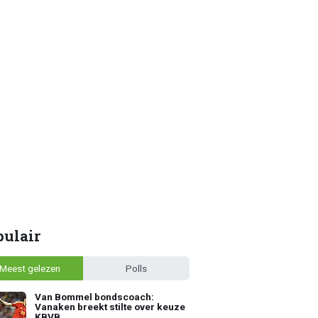
pulair
Meest gelezen
Polls
Van Bommel bondscoach:
Vanaken breekt stilte over keuze
KBVB