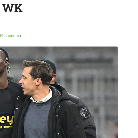
er WK
39 stemmen