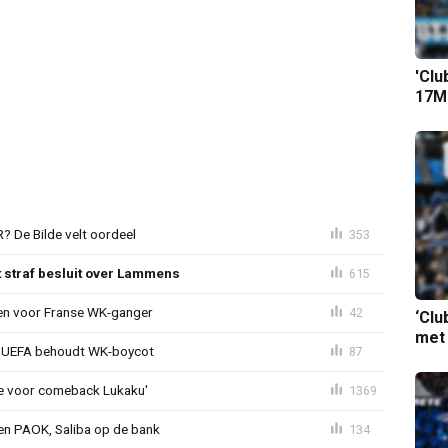
'Clu
17M-
 De Bilde velt oordeel
353
t straf besluit over Lammens
615
oen voor Franse WK-ganger
42
‘Clu
met
ld: UEFA behoudt WK-boycot
87
tie voor comeback Lukaku'
1369
gen PAOK, Saliba op de bank
134