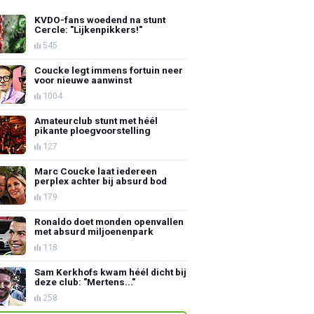
KVDO-fans woedend na stunt
Cercle: "Lijkenpikkers!"
545
Coucke legt immens fortuin neer
voor nieuwe aanwinst
1004
Amateurclub stunt met héél
pikante ploegvoorstelling
127
Marc Coucke laat iedereen
perplex achter bij absurd bod
179
Ronaldo doet monden openvallen
met absurd miljoenenpark
118
Sam Kerkhofs kwam héél dicht bij
deze club: "Mertens..."
258