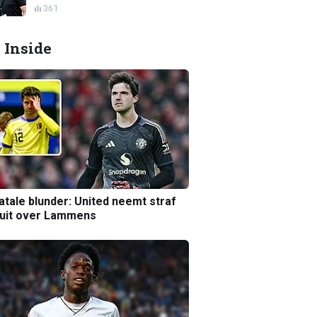
361
 Inside
atale blunder: United neemt straf
luit over Lammens