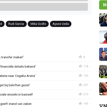
N
rd
Rudi Garcia
Mika Godts
Ayase Ueda
en transfer maken"
8
financiële details bekend'
118
velatie naar Cegeka Arena'
142
et bij beloften gezet'
297
iale wissels in basiself
573
 geeft stand van zaken
106
VN