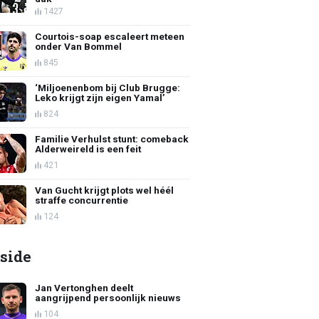
1427
Courtois-soap escaleert meteen
onder Van Bommel
845
‘Miljoenenbom bij Club Brugge:
Leko krijgt zijn eigen Yamal’
824
Familie Verhulst stunt: comeback
Alderweireld is een feit
421
Van Gucht krijgt plots wel héél
straffe concurrentie
124
side
Jan Vertonghen deelt
aangrijpend persoonlijk nieuws
104