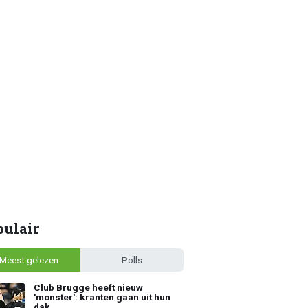
pulair
Meest gelezen
Polls
Club Brugge heeft nieuw
'monster': kranten gaan uit hun
dak