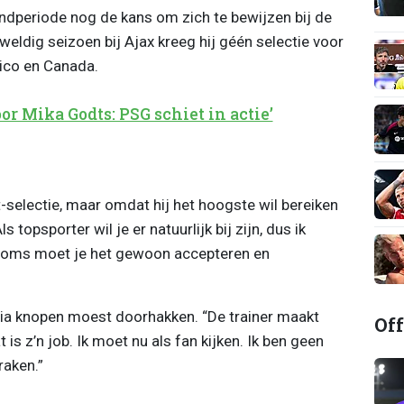
andperiode nog de kans om zich te bewijzen bij de
ldig seizoen bij Ajax kreeg hij géén selectie voor
ico en Canada.
r Mika Godts: PSG schiet in actie’
-selectie, maar omdat hij het hoogste wil bereiken
s topsporter wil je er natuurlijk bij zijn, dus ik
r soms moet je het gewoon accepteren en
cia knopen moest doorhakken. “De trainer maakt
Off
is z’n job. Ik moet nu als fan kijken. Ik ben geen
raken.”