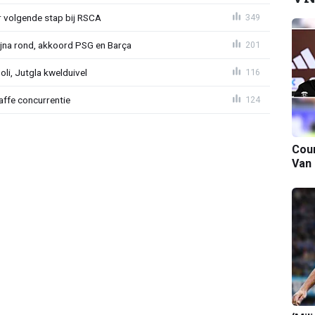
or volgende stap bij RSCA
349
na rond, akkoord PSG en Barça
201
poli, Jutgla kwelduivel
116
raffe concurrentie
124
Cour
Van