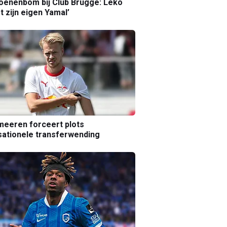
joenenbom bij Club Brugge: Leko
gt zijn eigen Yamal’
eeren forceert plots
ationele transferwending