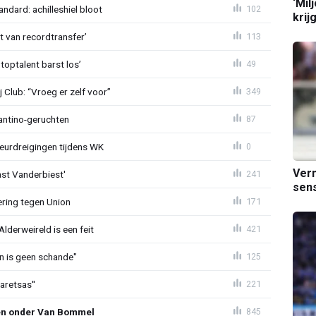
‘Mil
ndard: achilleshiel bloot
102
krij
ht van recordtransfer’
113
 toptalent barst los’
49
Club: “Vroeg er zelf voor”
349
fantino-geruchten
87
eurdreigingen tijdens WK
0
Verm
ast Vanderbiest'
241
sens
ring tegen Union
171
lderweireld is een feit
421
en is geen schande"
125
aretsas''
221
en onder Van Bommel
845