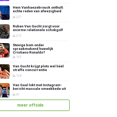
Hein Vanhaezebrouck onthult:
echte reden van afwezigheid
227
Ruben Van Gucht zorgt voor
enorme relationele schokgolf
212
Stevige bom onder
spraakmakend huwelijk
Cristiano Ronaldo?
152
Van Gucht krijgt plots wel héél
straffe concurrentie
124
Van Gaal lokt met Instagram-
bericht massale smeekbede uit
41
meer offside