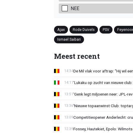
NEE
Ajax
Rode Duivels
PSV
Feyenoo
Ismael Saibari
Meest recent
De Mil vlak voor aftrap: "Hij wil e
14:34
'Lukaku op zucht van nieuwe club: 
14:11
'Genk legt miljoenen neer: JPL-re
13:51
'Nieuwe topaanwinst Club: toptarg
13:36
Competitieopener Anderlecht: cruc
13:09
Fossey, Hautekiet, Epolo: Wilmots
12:39