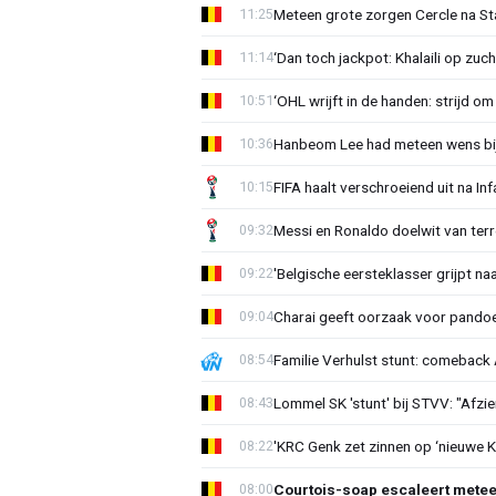
Meteen grote zorgen Cercle na Sta
11:25
‘Dan toch jackpot: Khalaili op zuc
11:14
‘OHL wrijft in de handen: strijd om
10:51
Hanbeom Lee had meteen wens bij 
10:36
FIFA haalt verschroeiend uit na In
10:15
Messi en Ronaldo doelwit van terr
09:32
'Belgische eersteklasser grijpt na
09:22
Charai geeft oorzaak voor pandoe
09:04
Familie Verhulst stunt: comeback A
08:54
Lommel SK 'stunt' bij STVV: "Afzi
08:43
'KRC Genk zet zinnen op ‘nieuwe K
08:22
Courtois-soap escaleert mete
08:00