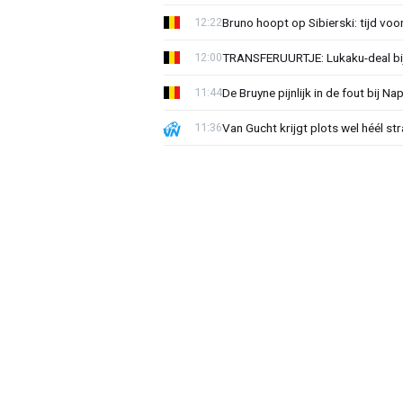
Bruno hoopt op Sibierski: tijd vo
12:22
TRANSFERUURTJE: Lukaku-deal bij
12:00
De Bruyne pijnlijk in de fout bij Na
11:44
Van Gucht krijgt plots wel héél st
11:36