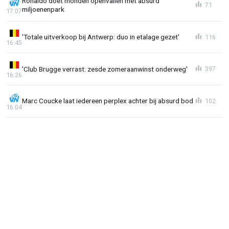
Ronaldo doet monden openvallen met absurd
71
miljoenenpark
17:07
'Totale uitverkoop bij Antwerp: duo in etalage gezet'
116
16:45
'Club Brugge verrast: zesde zomeraanwinst onderweg'
397
16:26
Marc Coucke laat iedereen perplex achter bij absurd bod
102
16:04