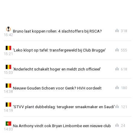
Bruno laat koppen rollen: 4 slachtoffers bij RSCA?
318
15:42
'Leko klopt op tafel: transfergeweld bij Club Brugge'
555
15:21
'Anderlecht schakelt hoger en meldt zich officieel'
618
15:03
Nieuwe Gouden Schoen voor Genk? HVH oordeelt
180
14:38
'STVV plant dubbelslag: terugkeer smaakmaker en Saudi'
121
14:19
Na Anthony vindt ook Bryan Limbombe een nieuwe club
24
14:03