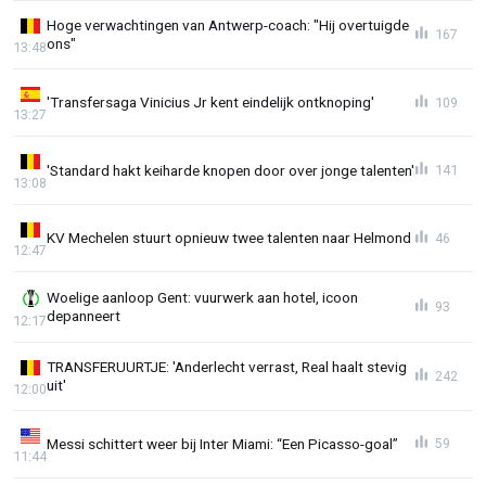
Hoge verwachtingen van Antwerp-coach: "Hij overtuigde
167
ons"
13:48
'Transfersaga Vinicius Jr kent eindelijk ontknoping'
109
13:27
'Standard hakt keiharde knopen door over jonge talenten'
141
13:08
KV Mechelen stuurt opnieuw twee talenten naar Helmond
46
12:47
Woelige aanloop Gent: vuurwerk aan hotel, icoon
93
depanneert
12:17
TRANSFERUURTJE: 'Anderlecht verrast, Real haalt stevig
242
uit'
12:00
Messi schittert weer bij Inter Miami: “Een Picasso-goal”
59
11:44