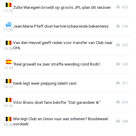
Zulte Waregem broedt op groots JPL-plan dit seizoen
420
11:20
Jean-Marie Pfaff doet hartverscheurende bekentenis
249
11:00
Van den Heuvel geeft reden voor transfer van Club naar
250
OHL
10:58
'Real gruwelt na zeer straffe wending rond Rodri'
243
10:44
Genk legt weer piepjong talent vast
261
10:23
Vitor Bruno doet fans belofte: "Dat garandeer ik"
339
09:30
Wie legt Club en Union vuur aan schenen? Boudeweel
588
oordeelt
08:46