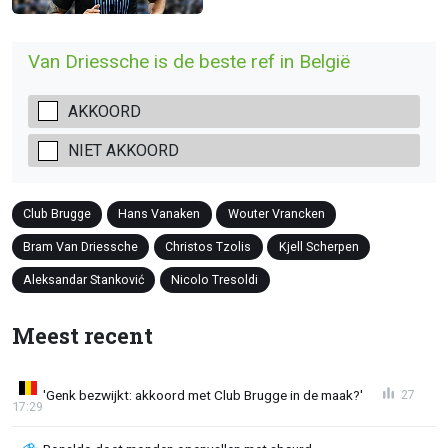
Van Driessche is de beste ref in België
AKKOORD
NIET AKKOORD
Club Brugge
Hans Vanaken
Wouter Vrancken
Bram Van Driessche
Christos Tzolis
Kjell Scherpen
Aleksandar Stanković
Nicolo Tresoldi
Meest recent
'Genk bezwijkt: akkoord met Club Brugge in de maak?'
27
17:29