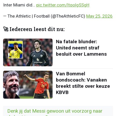
Inter Miami did…
pic.twitter.com/ltqolgSSgH
— The Athletic | Football (@TheAthleticFC)
May 25, 2026
🚀 Iedereen leest dit nu:
Na fatale blunder:
United neemt straf
besluit over Lammens
Van Bommel
bondscoach: Vanaken
breekt stilte over keuze
KBVB
Denk jij dat Messi gewoon uit voorzorg naar