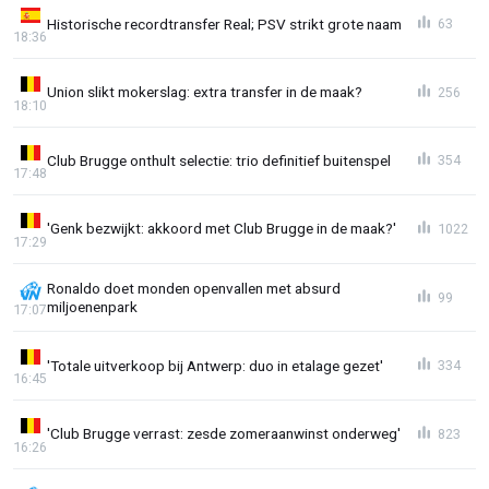
Historische recordtransfer Real; PSV strikt grote naam
63
18:36
Union slikt mokerslag: extra transfer in de maak?
256
18:10
Club Brugge onthult selectie: trio definitief buitenspel
354
17:48
'Genk bezwijkt: akkoord met Club Brugge in de maak?'
1022
17:29
Ronaldo doet monden openvallen met absurd
99
miljoenenpark
17:07
'Totale uitverkoop bij Antwerp: duo in etalage gezet'
334
16:45
'Club Brugge verrast: zesde zomeraanwinst onderweg'
823
16:26