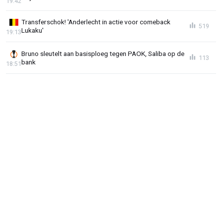
19:42
Transferschok! 'Anderlecht in actie voor comeback
519
Lukaku'
19:13
Bruno sleutelt aan basisploeg tegen PAOK, Saliba op de
113
bank
18:51