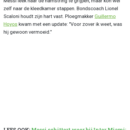
Messi leek naar de hamstring te grijpen, maar kon wel
zelf naar de kleedkamer stappen. Bondscoach Lionel
Scaloni houdt zijn hart vast. Ploegmakker
Guillermo
Hoyos
kwam met een update: "Voor zover ik weet, was
hij gewoon vermoeid."
LEES OOK:
Messi schittert weer bij Inter Miami: