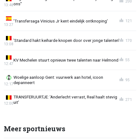
200
ons"
13:48
'Transfersaga Vinicius Jr kent eindelijk ontknoping'
121
13:27
'Standard hakt keiharde knopen door over jonge talenten'
170
13:08
KV Mechelen stuurt opnieuw twee talenten naar Helmond
55
12:47
Woelige aanloop Gent: vuurwerk aan hotel, icoon
95
depanneert
12:17
TRANSFERUURTJE: 'Anderlecht verrast, Real haalt stevig
271
uit'
12:00
Meer sportnieuws