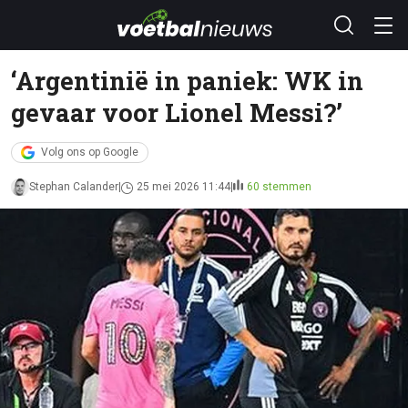
‘Argentinië in paniek: WK in
gevaar voor Lionel Messi?’
Volg ons op Google
Stephan Calander
25 mei 2026 11:44
60 stemmen