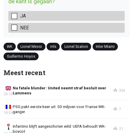
de kant is gegaan?
JA
NEE
WK
Lionel Messi
mls
Lionel Scaloni
Inter Miami
Guillermo Hoyos
Meest recent
Na fatale blunder: United neemt straf besluit over
336
Lammens
20:10
PSG pakt eerste keer uit: 50 miljoen voor Franse WK-
7
ganger
19:54
Infantino blijft aangeschoten wild: UEFA behoudt WK-
21
boycot