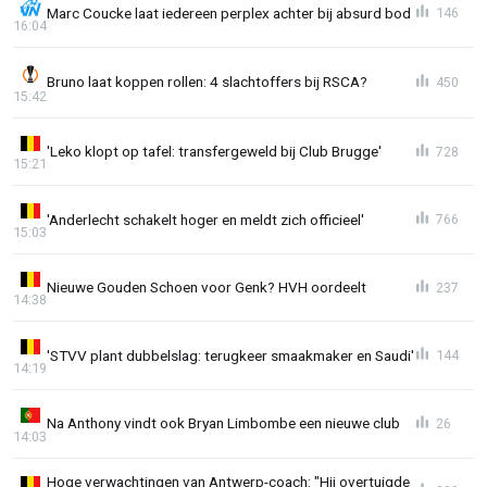
Marc Coucke laat iedereen perplex achter bij absurd bod
146
16:04
Bruno laat koppen rollen: 4 slachtoffers bij RSCA?
450
15:42
'Leko klopt op tafel: transfergeweld bij Club Brugge'
728
15:21
'Anderlecht schakelt hoger en meldt zich officieel'
766
15:03
Nieuwe Gouden Schoen voor Genk? HVH oordeelt
237
14:38
'STVV plant dubbelslag: terugkeer smaakmaker en Saudi'
144
14:19
Na Anthony vindt ook Bryan Limbombe een nieuwe club
26
14:03
Hoge verwachtingen van Antwerp-coach: "Hij overtuigde