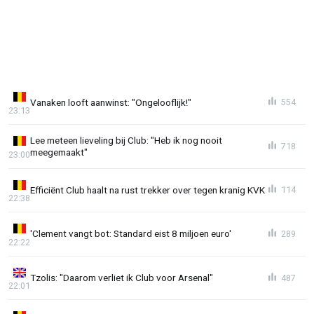
Vanaken looft aanwinst: "Ongelooflijk!"
554
23:13
Lee meteen lieveling bij Club: "Heb ik nog nooit
718
meegemaakt"
23:00
Efficiënt Club haalt na rust trekker over tegen kranig KVK
114
22:38
'Clement vangt bot: Standard eist 8 miljoen euro'
289
22:22
Tzolis: "Daarom verliet ik Club voor Arsenal"
487
22:01