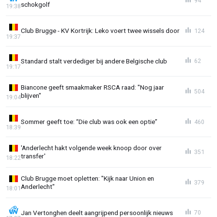
94
schokgolf
19:38
Club Brugge - KV Kortrijk: Leko voert twee wissels door
124
19:37
Standard stalt verdediger bij andere Belgische club
62
19:17
Biancone geeft smaakmaker RSCA raad: "Nog jaar
504
blijven"
19:04
Sommer geeft toe: “Die club was ook een optie”
460
18:39
'Anderlecht hakt volgende week knoop door over
351
transfer'
18:22
Club Brugge moet opletten: "Kijk naar Union en
379
Anderlecht"
18:01
Jan Vertonghen deelt aangrijpend persoonlijk nieuws
70