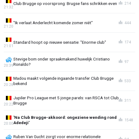
Club Brugge op voorsprong: Brugse fans schrikken even
214
21:32
"Ik verlaat Anderlecht komende zomer niét"
444
21:20
Standard hoopt op nieuwe sensatie: "Enorme club"
174
21:01
Stevige bom onder spraakmakend huwelijk Cristiano
97
Ronaldo?
20:39
Madou maakt volgende ingaande transfer Club Brugge
533
bekend
20:28
Jupiler Pro League met 5 jonge parels: van RSCA tot Club
311
Brugge
20:22
'Na Club Brugge-akkoord: ongeziene wending rond
1548
Adedeji'
20:00
Ruben Van Gucht zorgt voor enorme relationele