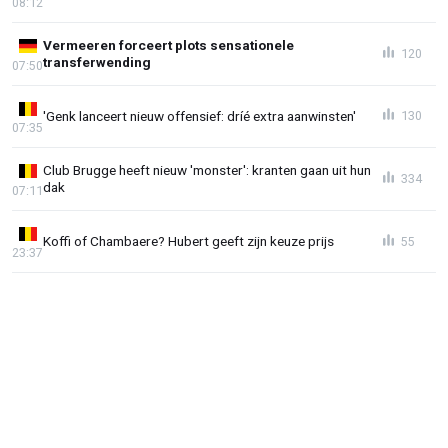
08:12
Vermeeren forceert plots sensationele
120
transferwending
07:50
'Genk lanceert nieuw offensief: dríé extra aanwinsten'
130
07:35
Club Brugge heeft nieuw 'monster': kranten gaan uit hun
334
dak
07:11
Koffi of Chambaere? Hubert geeft zijn keuze prijs
55
23:37