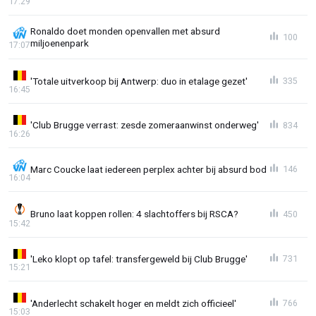
17:29
Ronaldo doet monden openvallen met absurd
100
miljoenenpark
17:07
'Totale uitverkoop bij Antwerp: duo in etalage gezet'
335
16:45
'Club Brugge verrast: zesde zomeraanwinst onderweg'
834
16:26
Marc Coucke laat iedereen perplex achter bij absurd bod
146
16:04
Bruno laat koppen rollen: 4 slachtoffers bij RSCA?
450
15:42
'Leko klopt op tafel: transfergeweld bij Club Brugge'
731
15:21
'Anderlecht schakelt hoger en meldt zich officieel'
766
15:03