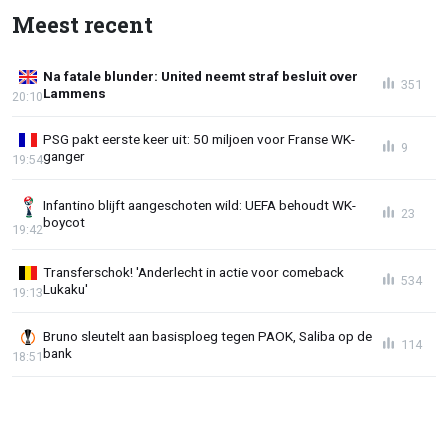
Meest recent
Na fatale blunder: United neemt straf besluit over
351
Lammens
20:10
PSG pakt eerste keer uit: 50 miljoen voor Franse WK-
9
ganger
19:54
Infantino blijft aangeschoten wild: UEFA behoudt WK-
23
boycot
19:42
Transferschok! 'Anderlecht in actie voor comeback
534
Lukaku'
19:13
Bruno sleutelt aan basisploeg tegen PAOK, Saliba op de
114
bank
18:51