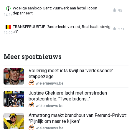
Woelige aanloop Gent: vuurwerk aan hotel, icoon
95
depanneert
12:17
TRANSFERUURTJE: 'Anderlecht verrast, Real haalt stevig
271
uit'
12:00
Meer sportnieuws
Vollering moet iets kwijt na 'verlossende'
etappezege
Justine Ghekiere lacht met omstreden
borstcontrole: "Twee bidons..."
Armstrong maakt brandhout van Ferrand-Prévot:
"Pijnlijk om naar te kijken"