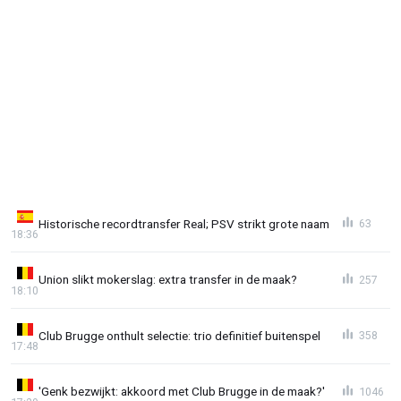
Historische recordtransfer Real; PSV strikt grote naam
63
18:36
Union slikt mokerslag: extra transfer in de maak?
257
18:10
Club Brugge onthult selectie: trio definitief buitenspel
358
17:48
'Genk bezwijkt: akkoord met Club Brugge in de maak?'
1046