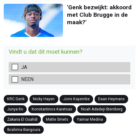
'Genk bezwijkt: akkoord
met Club Brugge in de
maak?'
Vindt u dat dit moet kunnen?
JA
NEEN
KRC Genk
Nicky Hayen
Joris Kayembe
Daan Heymans
Junya Ito
Konstantinos Karetsas
Noah Adedeji-Sternberg
Zakaria El Ouahdi
Matte Smets
Yaimar Medina
Ibrahima Bangoura