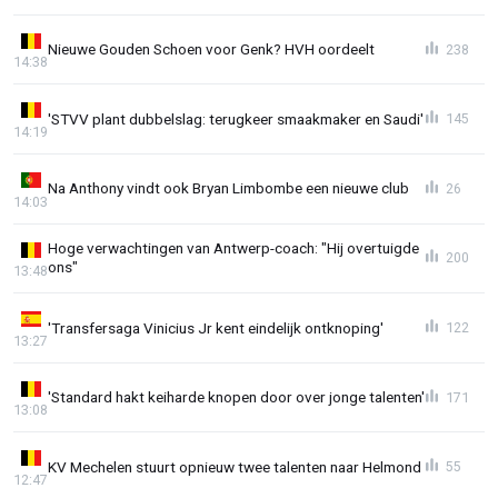
Nieuwe Gouden Schoen voor Genk? HVH oordeelt
238
14:38
'STVV plant dubbelslag: terugkeer smaakmaker en Saudi'
145
14:19
Na Anthony vindt ook Bryan Limbombe een nieuwe club
26
14:03
Hoge verwachtingen van Antwerp-coach: "Hij overtuigde
200
ons"
13:48
'Transfersaga Vinicius Jr kent eindelijk ontknoping'
122
13:27
'Standard hakt keiharde knopen door over jonge talenten'
171
13:08
KV Mechelen stuurt opnieuw twee talenten naar Helmond
55
12:47