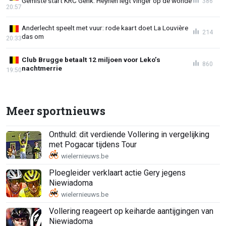
Gemiste start KRC Genk: Heynen legt vinger op de wonde
386
20:57
Anderlecht speelt met vuur: rode kaart doet La Louvière
214
das om
20:33
Club Brugge betaalt 12 miljoen voor Leko’s
860
nachtmerrie
19:50
Meer sportnieuws
Onthuld: dit verdiende Vollering in vergelijking
met Pogacar tijdens Tour
Ploegleider verklaart actie Gery jegens
Niewiadoma
Vollering reageert op keiharde aantijgingen van
Niewiadoma