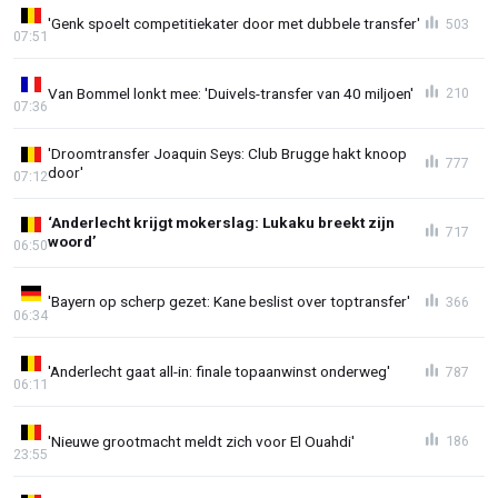
'Genk spoelt competitiekater door met dubbele transfer'
503
07:51
Van Bommel lonkt mee: 'Duivels-transfer van 40 miljoen'
210
07:36
'Droomtransfer Joaquin Seys: Club Brugge hakt knoop
777
door'
07:12
‘Anderlecht krijgt mokerslag: Lukaku breekt zijn
717
woord’
06:50
'Bayern op scherp gezet: Kane beslist over toptransfer'
366
06:34
'Anderlecht gaat all-in: finale topaanwinst onderweg'
787
06:11
'Nieuwe grootmacht meldt zich voor El Ouahdi'
186
23:55