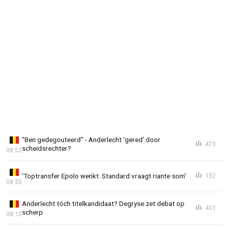
"Ben gedegouteerd" - Anderlecht 'gered' door
473
scheidsrechter?
08:52
'Toptransfer Epolo wenkt: Standard vraagt riante som'
132
08:35
Anderlecht tóch titelkandidaat? Degryse zet debat op
431
scherp
08:10