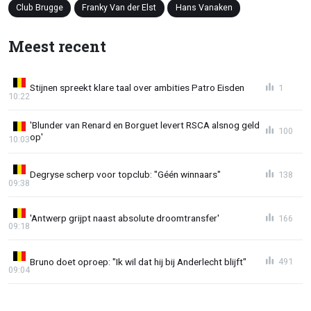
Club Brugge
Franky Van der Elst
Hans Vanaken
Meest recent
Stijnen spreekt klare taal over ambities Patro Eisden
1
10:22
'Blunder van Renard en Borguet levert RSCA alsnog geld
100
op'
10:03
Degryse scherp voor topclub: "Géén winnaars"
138
09:38
'Antwerp grijpt naast absolute droomtransfer'
166
09:18
Bruno doet oproep: "Ik wil dat hij bij Anderlecht blijft"
491
09:04