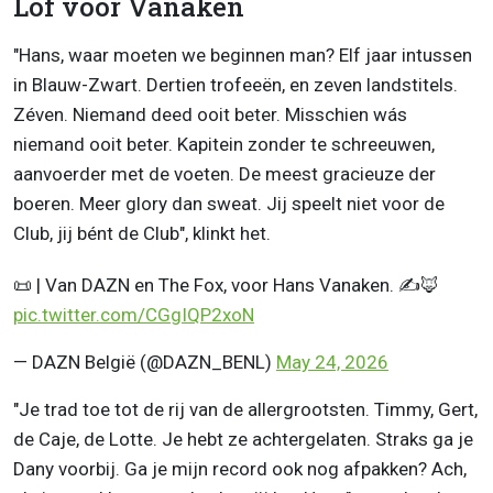
Lof voor Vanaken
"Hans, waar moeten we beginnen man? Elf jaar intussen
in Blauw-Zwart. Dertien trofeeën, en zeven landstitels.
Zéven. Niemand deed ooit beter. Misschien wás
niemand ooit beter. Kapitein zonder te schreeuwen,
aanvoerder met de voeten. De meest gracieuze der
boeren. Meer glory dan sweat. Jij speelt niet voor de
Club, jij bént de Club", klinkt het.
📜 | Van DAZN en The Fox, voor Hans Vanaken. ✍️🦊
pic.twitter.com/CGgIQP2xoN
— DAZN België (@DAZN_BENL)
May 24, 2026
"Je trad toe tot de rij van de allergrootsten. Timmy, Gert,
de Caje, de Lotte. Je hebt ze achtergelaten. Straks ga je
Dany voorbij. Ga je mijn record ook nog afpakken? Ach,