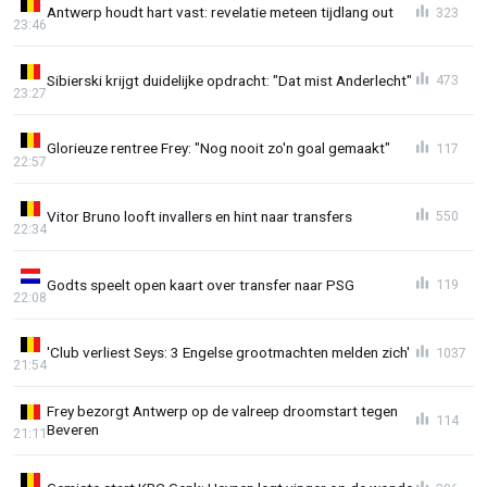
Antwerp houdt hart vast: revelatie meteen tijdlang out
323
23:46
Sibierski krijgt duidelijke opdracht: "Dat mist Anderlecht"
473
23:27
Glorieuze rentree Frey: "Nog nooit zo'n goal gemaakt"
117
22:57
Vitor Bruno looft invallers en hint naar transfers
550
22:34
Godts speelt open kaart over transfer naar PSG
119
22:08
'Club verliest Seys: 3 Engelse grootmachten melden zich'
1037
21:54
Frey bezorgt Antwerp op de valreep droomstart tegen
114
Beveren
21:11