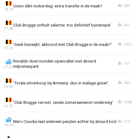
Union slikt mokerslag: extra transfer in de maak?
289
18:10
Club Brugge onthult selectie: trio definitief buitenspel
492
17:48
'Genk bezwijkt: akkoord met Club Brugge in de maak?'
1462
17:29
Ronaldo doet monden openvallen met absurd
117
miljoenenpark
17:07
'Totale uitverkoop bij Antwerp: duo in etalage gezet'
443
16:45
'Club Brugge verrast: zesde zomeraanwinst onderweg'
1068
16:26
Marc Coucke laat iedereen perplex achter bij absurd bod
174
16:04