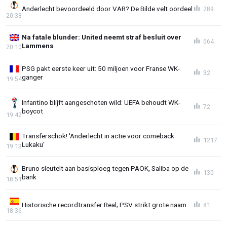
Anderlecht bevoordeeld door VAR? De Bilde velt oordeel
289
20:38
Na fatale blunder: United neemt straf besluit over
564
Lammens
20:10
PSG pakt eerste keer uit: 50 miljoen voor Franse WK-
32
ganger
19:54
Infantino blijft aangeschoten wild: UEFA behoudt WK-
72
boycot
19:42
Transferschok! 'Anderlecht in actie voor comeback
1217
Lukaku'
19:13
Bruno sleutelt aan basisploeg tegen PAOK, Saliba op de
130
bank
18:51
Historische recordtransfer Real; PSV strikt grote naam
81
18:36