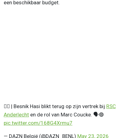
een beschikbaar budget.
⛓️‍💥 | Besnik Hasi blikt terug op zijn vertrek bij
RSC
Anderlecht
en de rol van Marc Coucke. 🗣️🟣
pic.twitter.com/168G4Xrmu7
— DAZN België (@DAZN_BENL)
May 23, 2026