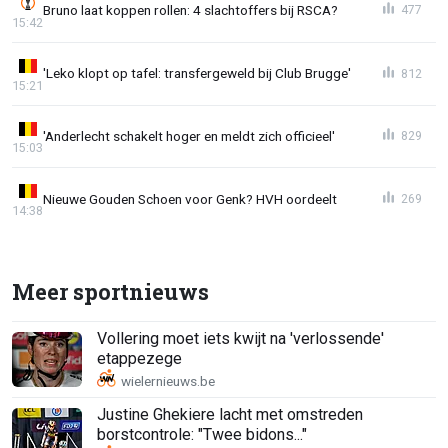
Bruno laat koppen rollen: 4 slachtoffers bij RSCA?
477
15:42
'Leko klopt op tafel: transfergeweld bij Club Brugge'
812
15:21
'Anderlecht schakelt hoger en meldt zich officieel'
829
15:03
Nieuwe Gouden Schoen voor Genk? HVH oordeelt
269
14:38
Meer sportnieuws
Vollering moet iets kwijt na 'verlossende'
etappezege
Justine Ghekiere lacht met omstreden
borstcontrole: "Twee bidons..."