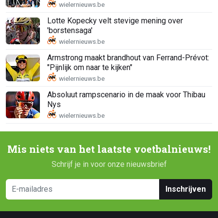
Lotte Kopecky velt stevige mening over
'borstensaga'
Armstrong maakt brandhout van Ferrand-Prévot:
"Pijnlijk om naar te kijken"
Absoluut rampscenario in de maak voor Thibau
Nys
Mis niets van het laatste voetbalnieuws!
Schrijf je in voor onze nieuwsbrief
Inschrijven