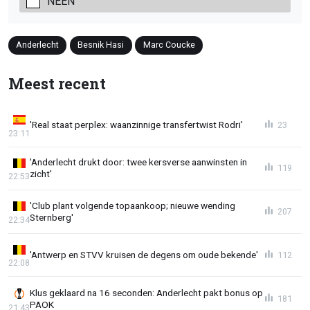
NEEN
Anderlecht
Besnik Hasi
Marc Coucke
Meest recent
'Real staat perplex: waanzinnige transfertwist Rodri'
23
23:11
'Anderlecht drukt door: twee kersverse aanwinsten in
119
zicht'
22:53
'Club plant volgende topaankoop; nieuwe wending
207
Sternberg'
22:34
'Antwerp en STVV kruisen de degens om oude bekende'
112
22:08
Klus geklaard na 16 seconden: Anderlecht pakt bonus op
181
PAOK
21:43