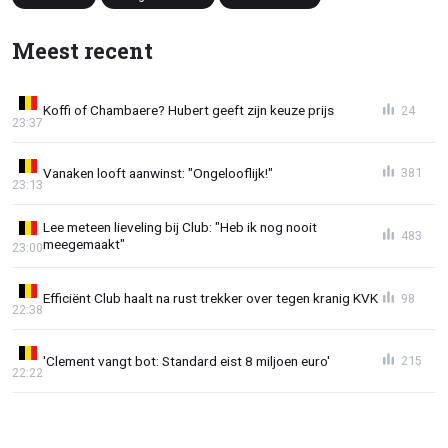
Meest recent
Koffi of Chambaere? Hubert geeft zijn keuze prijs
24
23:37
Vanaken looft aanwinst: "Ongelooflijk!"
381
23:13
Lee meteen lieveling bij Club: "Heb ik nog nooit
483
meegemaakt"
23:00
Efficiënt Club haalt na rust trekker over tegen kranig KVK
98
22:38
'Clement vangt bot: Standard eist 8 miljoen euro'
215
22:22