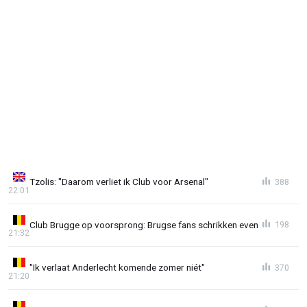
Tzolis: "Daarom verliet ik Club voor Arsenal"
388
22:01
Club Brugge op voorsprong: Brugse fans schrikken even
198
21:32
"Ik verlaat Anderlecht komende zomer niét"
370
21:20