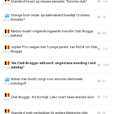
Standard hoopt op nieuwe sensatie: "Enorme club"
144
21:01
Stevige bom onder spraakmakend huwelijk Cristiano
78
Ronaldo?
20:39
Madou maakt volgende ingaande transfer Club Brugge
485
bekend
20:28
Jupiler Pro League met 5 jonge parels: van RSCA tot Club
276
Brugge
20:22
'Na Club Brugge-akkoord: ongeziene wending rond
1468
Adedeji'
20:00
Ruben Van Gucht zorgt voor enorme relationele
81
schokgolf
19:38
Club Brugge - KV Kortrijk: Leko voert twee wissels door
124
19:37
Standard stalt verdediger bij andere Belgische club
58