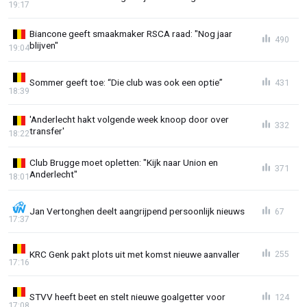
19:17
Biancone geeft smaakmaker RSCA raad: "Nog jaar
490
blijven"
19:04
Sommer geeft toe: “Die club was ook een optie”
431
18:39
'Anderlecht hakt volgende week knoop door over
332
transfer'
18:22
Club Brugge moet opletten: "Kijk naar Union en
371
Anderlecht"
18:01
Jan Vertonghen deelt aangrijpend persoonlijk nieuws
67
17:37
KRC Genk pakt plots uit met komst nieuwe aanvaller
255
17:16
STVV heeft beet en stelt nieuwe goalgetter voor
124
17:08