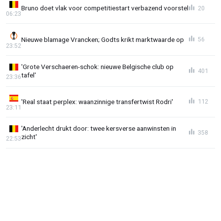
Bruno doet vlak voor competitiestart verbazend voorstel
20
06:23
Nieuwe blamage Vrancken; Godts krikt marktwaarde op
56
23:52
'Grote Verschaeren-schok: nieuwe Belgische club op
401
tafel'
23:36
'Real staat perplex: waanzinnige transfertwist Rodri'
112
23:11
'Anderlecht drukt door: twee kersverse aanwinsten in
358
zicht'
22:53