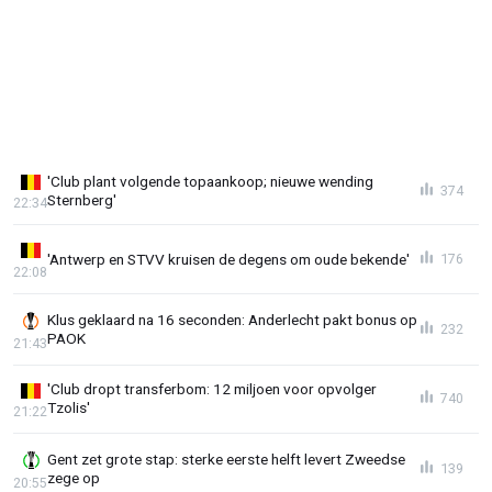
'Club plant volgende topaankoop; nieuwe wending
374
Sternberg'
22:34
'Antwerp en STVV kruisen de degens om oude bekende'
176
22:08
Klus geklaard na 16 seconden: Anderlecht pakt bonus op
232
PAOK
21:43
'Club dropt transferbom: 12 miljoen voor opvolger
740
Tzolis'
21:22
Gent zet grote stap: sterke eerste helft levert Zweedse
139
zege op
20:55