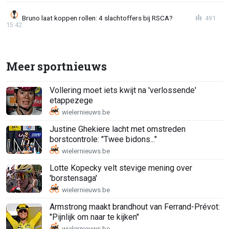
Bruno laat koppen rollen: 4 slachtoffers bij RSCA?
491
15:42
Meer sportnieuws
Vollering moet iets kwijt na 'verlossende'
etappezege
Justine Ghekiere lacht met omstreden
borstcontrole: "Twee bidons..."
Lotte Kopecky velt stevige mening over
'borstensaga'
Armstrong maakt brandhout van Ferrand-Prévot:
"Pijnlijk om naar te kijken"