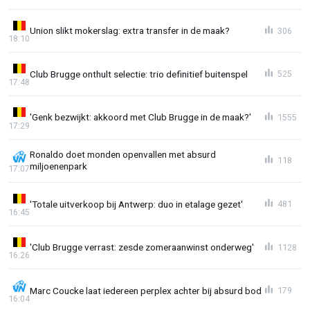
Union slikt mokerslag: extra transfer in de maak?
306
18:10
Club Brugge onthult selectie: trio definitief buitenspel
525
17:48
'Genk bezwijkt: akkoord met Club Brugge in de maak?'
1555
17:29
Ronaldo doet monden openvallen met absurd
118
miljoenenpark
17:07
'Totale uitverkoop bij Antwerp: duo in etalage gezet'
481
16:45
'Club Brugge verrast: zesde zomeraanwinst onderweg'
1128
16:26
Marc Coucke laat iedereen perplex achter bij absurd bod
179
16:04