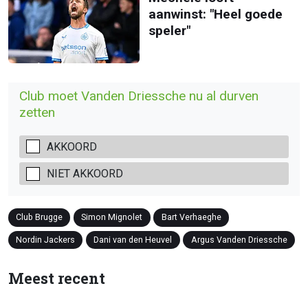
aanwinst: "Heel goede
speler"
Club moet Vanden Driessche nu al durven
zetten
AKKOORD
NIET AKKOORD
Club Brugge
Simon Mignolet
Bart Verhaeghe
Nordin Jackers
Dani van den Heuvel
Argus Vanden Driessche
Meest recent