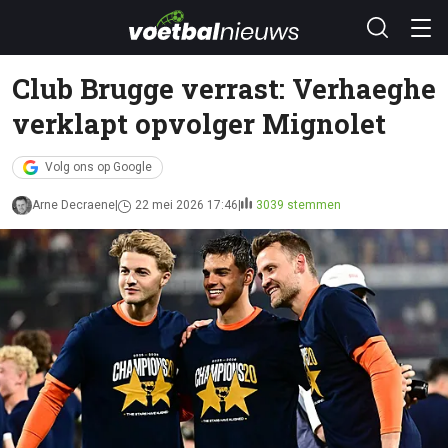
Club Brugge verrast: Verhaeghe
verklapt opvolger Mignolet
Volg ons op Google
Arne Decraene
22 mei 2026 17:46
3039 stemmen