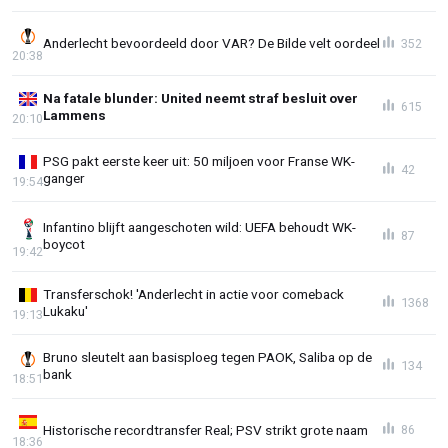
Anderlecht bevoordeeld door VAR? De Bilde velt oordeel
352
20:38
Na fatale blunder: United neemt straf besluit over
615
Lammens
20:10
PSG pakt eerste keer uit: 50 miljoen voor Franse WK-
42
ganger
19:54
Infantino blijft aangeschoten wild: UEFA behoudt WK-
87
boycot
19:42
Transferschok! 'Anderlecht in actie voor comeback
1368
Lukaku'
19:13
Bruno sleutelt aan basisploeg tegen PAOK, Saliba op de
134
bank
18:51
Historische recordtransfer Real; PSV strikt grote naam
86
18:36