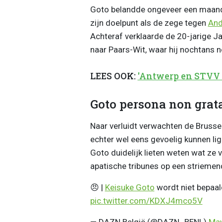
Goto belandde ongeveer een maand 
zijn doelpunt als de zege tegen
And
Achteraf verklaarde de 20-jarige Ja
naar Paars-Wit, waar hij nochtans n
LEES OOK:
'Antwerp en STVV 
Goto persona non grat
Naar verluidt verwachten de Bruss
echter wel eens gevoelig kunnen li
Goto duidelijk lieten weten wat ze 
apatische tribunes op een striemend
😠 |
Keisuke Goto
wordt niet bepaal
pic.twitter.com/KDXJ4mco5V
— DAZN België (@DAZN_BENL)
May