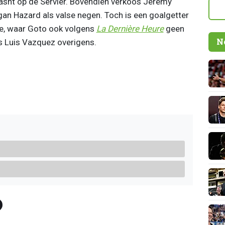
casht op de Serviër. Bovendien verkoos Jérémy
gan Hazard als valse negen. Toch is een goalgetter
ede, waar Goto ook volgens
La Dernière Heure
geen
N
s Luis Vazquez overigens.