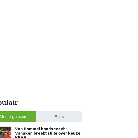
pulair
Meest gelezen
Polls
Van Bommel bondscoach:
Vanaken breekt stilte over keuze
KBVB