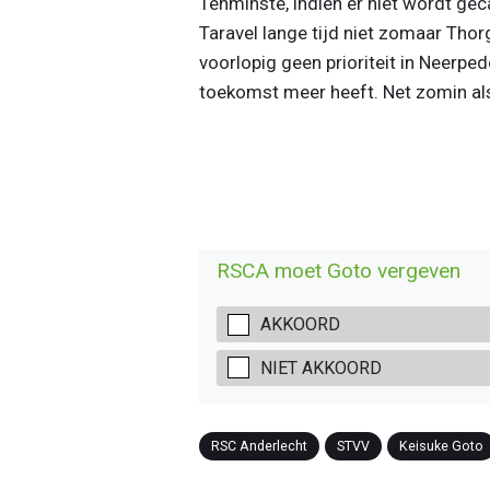
Tenminste, indien er niet wordt ge
Taravel lange tijd niet zomaar Thor
voorlopig geen prioriteit in Neerp
toekomst meer heeft. Net zomin al
RSCA moet Goto vergeven
AKKOORD
NIET AKKOORD
RSC Anderlecht
STVV
Keisuke Goto