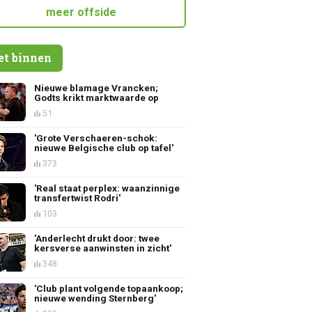
meer offside
et binnen
Nieuwe blamage Vrancken;
Godts krikt marktwaarde op
51
'Grote Verschaeren-schok:
nieuwe Belgische club op tafel'
373
'Real staat perplex: waanzinnige
transfertwist Rodri'
103
'Anderlecht drukt door: twee
kersverse aanwinsten in zicht'
348
'Club plant volgende topaankoop;
nieuwe wending Sternberg'