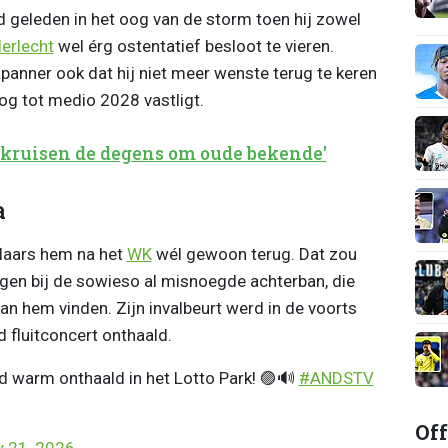
geleden in het oog van de storm toen hij zowel
erlecht
wel érg ostentatief besloot te vieren.
panner ook dat hij niet meer wenste terug te keren
og tot medio 2028 vastligt.
kruisen de degens om oude bekende'
a
elaars hem na het
WK
wél gewoon terug. Dat zou
ggen bij de sowieso al misnoegde achterban, die
van hem vinden. Zijn invalbeurt werd in de voorts
 fluitconcert onthaald.
d warm onthaald in het Lotto Park! 🟣🔊
#ANDSTV
Off
 21, 2026