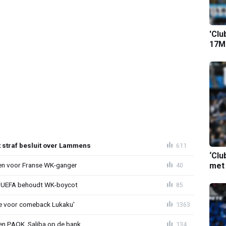
'Clu
17M-
t straf besluit over Lammens
611
‘Clu
met
oen voor Franse WK-ganger
40
ld: UEFA behoudt WK-boycot
85
tie voor comeback Lukaku'
1363
gen PAOK, Saliba op de bank
134