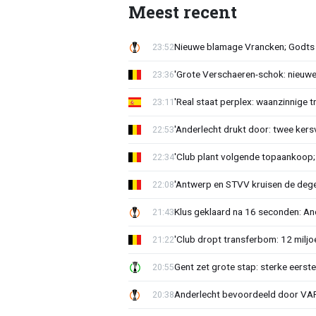
Meest recent
Nieuwe blamage Vrancken; Godts 
23:52
'Grote Verschaeren-schok: nieuwe 
23:36
'Real staat perplex: waanzinnige t
23:11
'Anderlecht drukt door: twee kersv
22:53
'Club plant volgende topaankoop;
22:34
'Antwerp en STVV kruisen de deg
22:08
Klus geklaard na 16 seconden: A
21:43
'Club dropt transferbom: 12 miljo
21:22
Gent zet grote stap: sterke eerst
20:55
Anderlecht bevoordeeld door VAR?
20:38