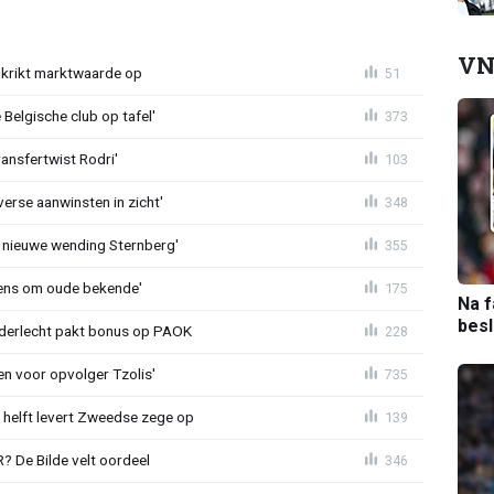
VN
krikt marktwaarde op
51
Belgische club op tafel'
373
ransfertwist Rodri'
103
erse aanwinsten in zicht'
348
 nieuwe wending Sternberg'
355
ens om oude bekende'
175
Na f
bes
nderlecht pakt bonus op PAOK
228
en voor opvolger Tzolis'
735
e helft levert Zweedse zege op
139
 De Bilde velt oordeel
346