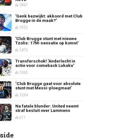
1867
'Genk bezwijkt: akkoord met Club
Brugge in de maak?'
1552
'Club Brugge stunt met nieuwe
Tzolis: 17M-sensatie op komst'
1470
Transferschok! 'Anderlecht in
actie voor comeback Lukaku'
1363
‘Club Brugge gaat voor absolute
stunt met Messi-ploegmaat’
1234
Na fatale blunder: United neemt
straf besluit over Lammens
611
side