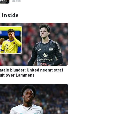
355
 Inside
atale blunder: United neemt straf
luit over Lammens