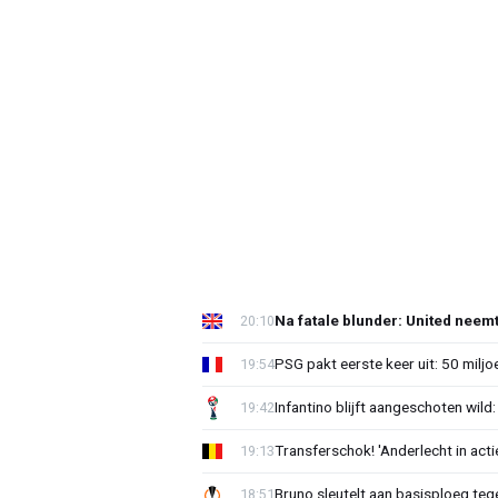
Na fatale blunder: United neem
20:10
PSG pakt eerste keer uit: 50 milj
19:54
Infantino blijft aangeschoten wi
19:42
Transferschok! 'Anderlecht in ac
19:13
Bruno sleutelt aan basisploeg te
18:51