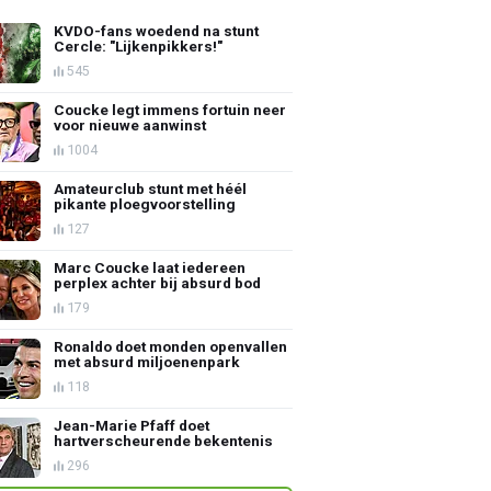
KVDO-fans woedend na stunt
Cercle: "Lijkenpikkers!"
545
Coucke legt immens fortuin neer
voor nieuwe aanwinst
1004
Amateurclub stunt met héél
pikante ploegvoorstelling
127
Marc Coucke laat iedereen
perplex achter bij absurd bod
179
Ronaldo doet monden openvallen
met absurd miljoenenpark
118
Jean-Marie Pfaff doet
hartverscheurende bekentenis
296