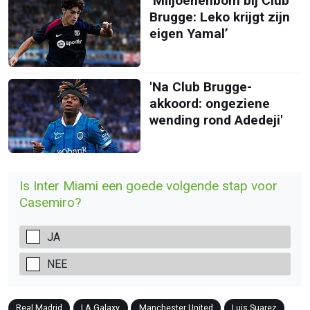
‘Miljoenenbom bij Club
Brugge: Leko krijgt zijn
eigen Yamal’
'Na Club Brugge-
akkoord: ongeziene
wending rond Adedeji'
Is Inter Miami een goede volgende stap voor
Casemiro?
JA
NEE
Real Madrid
LA Galaxy
Manchester United
Luis Suarez