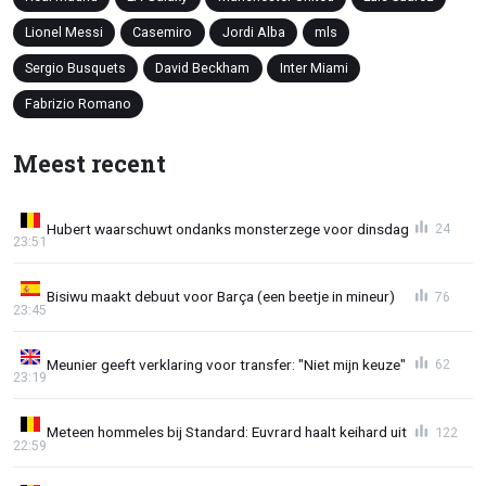
Lionel Messi
Casemiro
Jordi Alba
mls
Sergio Busquets
David Beckham
Inter Miami
Fabrizio Romano
Meest recent
Hubert waarschuwt ondanks monsterzege voor dinsdag
24
23:51
Bisiwu maakt debuut voor Barça (een beetje in mineur)
76
23:45
Meunier geeft verklaring voor transfer: "Niet mijn keuze"
62
23:19
Meteen hommeles bij Standard: Euvrard haalt keihard uit
122
22:59