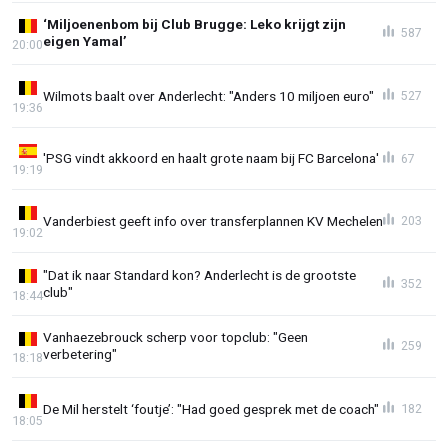
‘Miljoenenbom bij Club Brugge: Leko krijgt zijn
587
eigen Yamal’
20:00
Wilmots baalt over Anderlecht: "Anders 10 miljoen euro"
527
19:36
'PSG vindt akkoord en haalt grote naam bij FC Barcelona'
67
19:19
Vanderbiest geeft info over transferplannen KV Mechelen
203
19:02
"Dat ik naar Standard kon? Anderlecht is de grootste
352
club"
18:44
Vanhaezebrouck scherp voor topclub: "Geen
259
verbetering"
18:18
De Mil herstelt ‘foutje’: "Had goed gesprek met de coach"
182
18:05