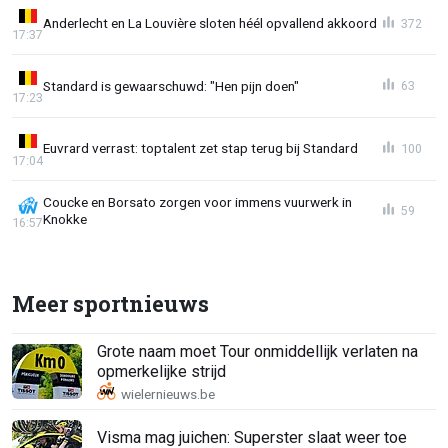
Anderlecht en La Louvière sloten héél opvallend akkoord
372
17:37
Standard is gewaarschuwd: "Hen pijn doen"
63
17:23
Euvrard verrast: toptalent zet stap terug bij Standard
100
17:04
Coucke en Borsato zorgen voor immens vuurwerk in
59
Knokke
16:57
Meer sportnieuws
Grote naam moet Tour onmiddellijk verlaten na
opmerkelijke strijd
Visma mag juichen: Superster slaat weer toe