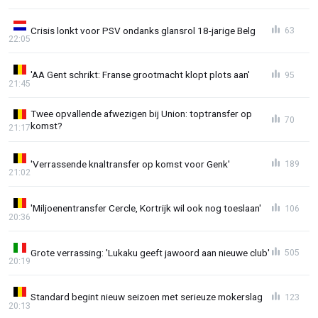
Crisis lonkt voor PSV ondanks glansrol 18-jarige Belg
63
22:05
'AA Gent schrikt: Franse grootmacht klopt plots aan'
95
21:45
Twee opvallende afwezigen bij Union: toptransfer op
70
komst?
21:17
'Verrassende knaltransfer op komst voor Genk'
189
21:02
'Miljoenentransfer Cercle, Kortrijk wil ook nog toeslaan'
106
20:36
Grote verrassing: 'Lukaku geeft jawoord aan nieuwe club'
505
20:19
Standard begint nieuw seizoen met serieuze mokerslag
123
20:13