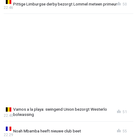
Pittige Limburgse derby bezorgt Lommel meteen primeur
50
22:46
Vamos a la playa: swingend Union bezorgt Westerlo
51
bolwassing
22:40
Noah Mbamba heeft nieuwe club beet
55
22:29