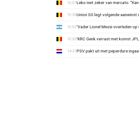
Leko niet zeker van mercato: "Kan
16:01
Union SG legt volgende aanwinst o
15:30
'Vader Lionel Messi overleden op 68
15:02
'KRC Genk verrast met komst JP
15:00
PSV pakt uit met peperdure ingaa
14:31