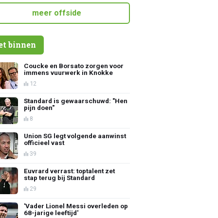
meer offside
et binnen
Coucke en Borsato zorgen voor
immens vuurwerk in Knokke
12
Standard is gewaarschuwd: "Hen
pijn doen"
8
Union SG legt volgende aanwinst
officieel vast
39
Euvrard verrast: toptalent zet
stap terug bij Standard
29
'Vader Lionel Messi overleden op
68-jarige leeftijd'