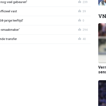
 nog veel gebeuren"
239
fficieel vast
39
VN
-jarige leeftijd'
0
L-smaakmaker'
294
nde transfer
40
Verm
sens