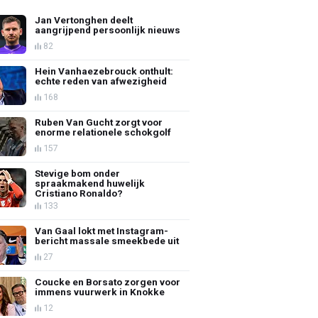
Jan Vertonghen deelt
aangrijpend persoonlijk nieuws
82
Hein Vanhaezebrouck onthult:
echte reden van afwezigheid
168
Ruben Van Gucht zorgt voor
enorme relationele schokgolf
157
Stevige bom onder
spraakmakend huwelijk
Cristiano Ronaldo?
133
Van Gaal lokt met Instagram-
bericht massale smeekbede uit
27
Coucke en Borsato zorgen voor
immens vuurwerk in Knokke
12