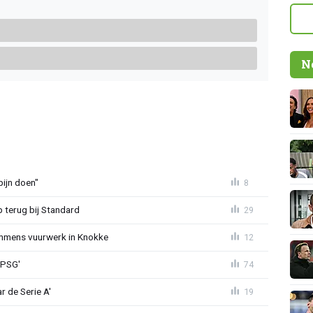
N
ijn doen"
8
p terug bij Standard
29
mmens vuurwerk in Knokke
12
 PSG'
74
r de Serie A'
19