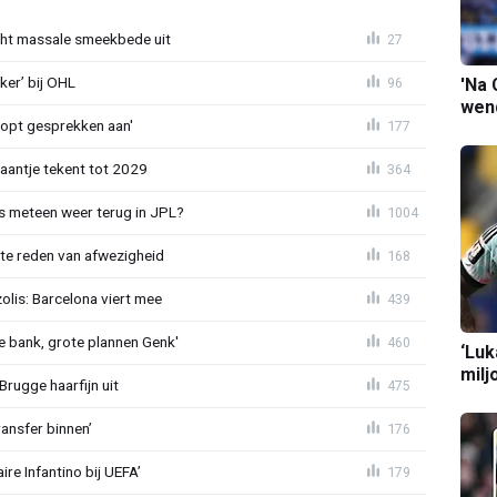
cht massale smeekbede uit
27
er’ bij OHL
96
'Na 
wend
oopt gesprekken aan'
177
haantje tekent tot 2029
364
 meteen weer terug in JPL?
1004
te reden van afwezigheid
168
lis: Barcelona viert mee
439
 bank, grote plannen Genk'
460
‘Luk
milj
Brugge haarfijn uit
475
ansfer binnen’
176
re Infantino bij UEFA’
179