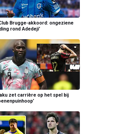
Club Brugge-akkoord: ongeziene
ing rond Adedeji'
aku zet carrière op het spel bij
oenenpuinhoop’