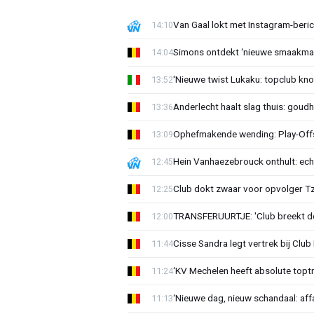
Van Gaal lokt met Instagram-beri
14:10
Simons ontdekt ‘nieuwe smaakmak
14:04
'Nieuwe twist Lukaku: topclub kn
13:52
Anderlecht haalt slag thuis: goud
13:36
Ophefmakende wending: Play-Offs
13:09
Hein Vanhaezebrouck onthult: ech
12:45
Club dokt zwaar voor opvolger Tzo
12:25
TRANSFERUURTJE: 'Club breekt de
12:00
Cisse Sandra legt vertrek bij Club 
11:44
‘KV Mechelen heeft absolute toptr
11:24
‘Nieuwe dag, nieuw schandaal: affai
11:13