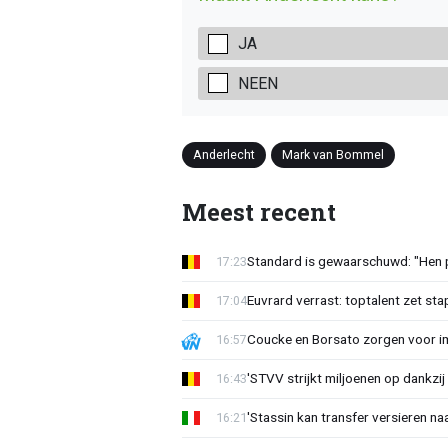
JA
NEEN
Anderlecht
Mark van Bommel
Meest recent
Standard is gewaarschuwd: "Hen p
17:23
Euvrard verrast: toptalent zet sta
17:04
Coucke en Borsato zorgen voor i
16:57
'STVV strijkt miljoenen op dankzij
16:43
'Stassin kan transfer versieren naa
16:21