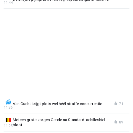
11:44
Van Gucht krijgt plots wel héél straffe concurrentie
71
11:36
Meteen grote zorgen Cercle na Standard: achilleshiel
89
bloot
11:25