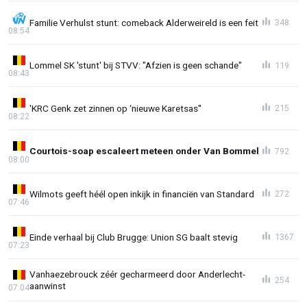
Familie Verhulst stunt: comeback Alderweireld is een feit
348
08:54
Lommel SK 'stunt' bij STVV: "Afzien is geen schande"
119
08:43
'KRC Genk zet zinnen op ‘nieuwe Karetsas''
215
08:22
Courtois-soap escaleert meteen onder Van Bommel
792
08:00
Wilmots geeft héél open inkijk in financiën van Standard
272
07:46
Einde verhaal bij Club Brugge: Union SG baalt stevig
1367
07:23
Vanhaezebrouck zéér gecharmeerd door Anderlecht-
254
aanwinst
07:04