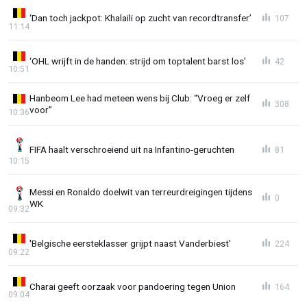
‘Dan toch jackpot: Khalaili op zucht van recordtransfer’
107
11:14
‘OHL wrijft in de handen: strijd om toptalent barst los’
42
10:51
Hanbeom Lee had meteen wens bij Club: “Vroeg er zelf
308
voor”
10:36
FIFA haalt verschroeiend uit na Infantino-geruchten
81
10:15
Messi en Ronaldo doelwit van terreurdreigingen tijdens
0
WK
09:32
'Belgische eersteklasser grijpt naast Vanderbiest'
224
09:22
Charai geeft oorzaak voor pandoering tegen Union
164
09:04