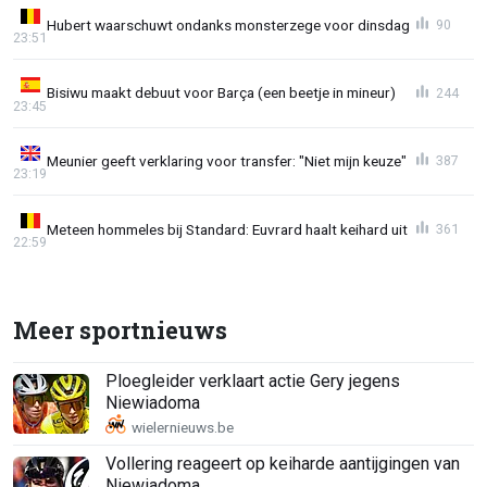
Hubert waarschuwt ondanks monsterzege voor dinsdag
90
23:51
Bisiwu maakt debuut voor Barça (een beetje in mineur)
244
23:45
Meunier geeft verklaring voor transfer: "Niet mijn keuze"
387
23:19
Meteen hommeles bij Standard: Euvrard haalt keihard uit
361
22:59
Meer sportnieuws
Ploegleider verklaart actie Gery jegens
Niewiadoma
Vollering reageert op keiharde aantijgingen van
Niewiadoma