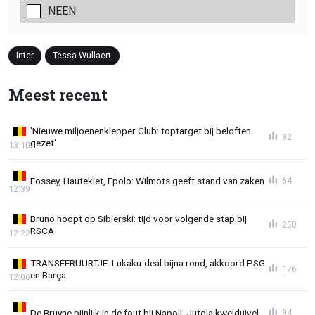
NEEN
Inter
Tessa Wullaert
Meest recent
'Nieuwe miljoenenklepper Club: toptarget bij beloften
92
gezet'
13:10
Fossey, Hautekiet, Epolo: Wilmots geeft stand van zaken
64
12:39
Bruno hoopt op Sibierski: tijd voor volgende stap bij
250
RSCA
12:22
TRANSFERUURTJE: Lukaku-deal bijna rond, akkoord PSG
176
en Barça
12:00
De Bruyne pijnlijk in de fout bij Napoli, Jutgla kwelduivel
94