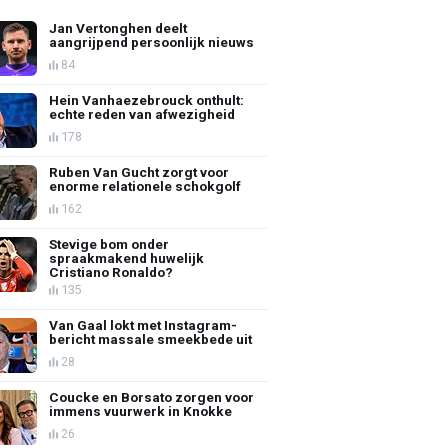
Jan Vertonghen deelt
aangrijpend persoonlijk nieuws
84
Hein Vanhaezebrouck onthult:
echte reden van afwezigheid
178
Ruben Van Gucht zorgt voor
enorme relationele schokgolf
162
Stevige bom onder
spraakmakend huwelijk
Cristiano Ronaldo?
135
Van Gaal lokt met Instagram-
bericht massale smeekbede uit
28
Coucke en Borsato zorgen voor
immens vuurwerk in Knokke
26