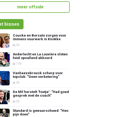
meer offside
et binnen
Coucke en Borsato zorgen voor
immens vuurwerk in Knokke
26
Anderlecht en La Louvière sloten
héél opvallend akkoord
178
Vanhaezebrouck scherp voor
topclub: "Geen verbetering"
26
De Mil herstelt ‘foutje’: "Had goed
gesprek met de coach"
25
Standard is gewaarschuwd: "Hen
pijn doen"