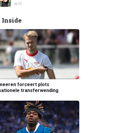
35
 Inside
eeren forceert plots
ationele transferwending