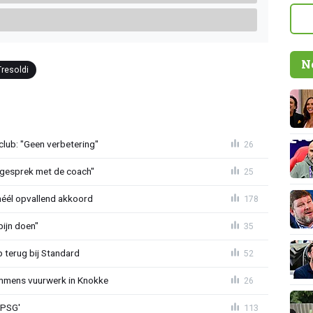
N
Tresoldi
lub: "Geen verbetering"
26
d gesprek met de coach"
25
héél opvallend akkoord
178
ijn doen"
35
p terug bij Standard
52
mmens vuurwerk in Knokke
26
 PSG'
113