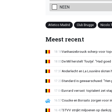
NEEN
Atletico Madrid
Club Brugge
Nicolo 
Meest recent
Vanhaezebrouck scherp voor topc
18:18
De Mil herstelt ‘foutje’: "Had goe
18:05
Anderlecht en La Louvière sloten 
17:37
Standard is gewaarschuwd: "Hen p
17:23
Euvrard verrast: toptalent zet sta
17:04
Coucke en Borsato zorgen voor i
16:57
'STVV strijkt miljoenen op dankzij
16:43