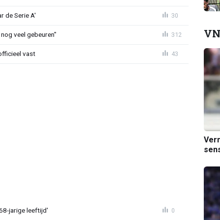
r de Serie A'
30
VN
 nog veel gebeuren"
312
fficieel vast
43
Verm
sens
-jarige leeftijd'
0