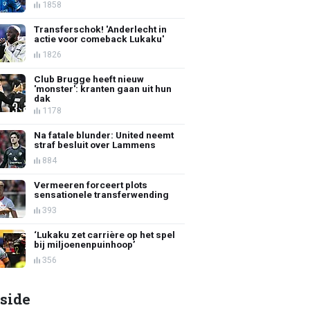
1858
Transferschok! 'Anderlecht in
actie voor comeback Lukaku'
1826
Club Brugge heeft nieuw
'monster': kranten gaan uit hun
dak
1178
Na fatale blunder: United neemt
straf besluit over Lammens
884
Vermeeren forceert plots
sensationele transferwending
393
‘Lukaku zet carrière op het spel
bij miljoenenpuinhoop’
356
side