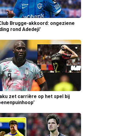
Club Brugge-akkoord: ongeziene
ing rond Adedeji'
aku zet carrière op het spel bij
oenenpuinhoop’