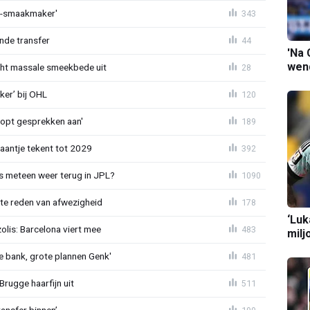
L-smaakmaker'
343
nde transfer
44
'Na 
wend
cht massale smeekbede uit
28
er’ bij OHL
120
oopt gesprekken aan'
189
haantje tekent tot 2029
392
 meteen weer terug in JPL?
1090
te reden van afwezigheid
178
‘Luk
lis: Barcelona viert mee
483
milj
 bank, grote plannen Genk'
481
Brugge haarfijn uit
511