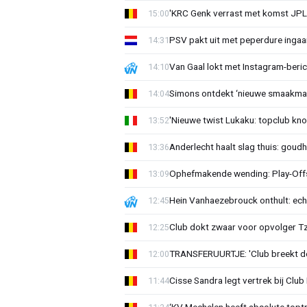
'KRC Genk verrast met komst JP
15:00
PSV pakt uit met peperdure ingaa
14:31
Van Gaal lokt met Instagram-beri
14:10
Simons ontdekt ‘nieuwe smaakmak
14:04
'Nieuwe twist Lukaku: topclub kn
13:52
Anderlecht haalt slag thuis: goud
13:36
Ophefmakende wending: Play-Offs
13:09
Hein Vanhaezebrouck onthult: ech
12:45
Club dokt zwaar voor opvolger Tzo
12:25
TRANSFERUURTJE: 'Club breekt de
12:00
Cisse Sandra legt vertrek bij Club 
11:44