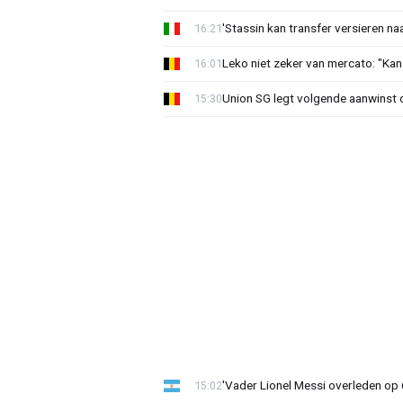
'Stassin kan transfer versieren naa
16:21
Leko niet zeker van mercato: "Kan
16:01
Union SG legt volgende aanwinst o
15:30
'Vader Lionel Messi overleden op 68
15:02