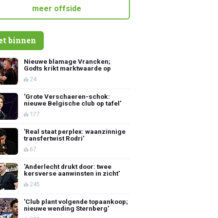
meer offside
et binnen
Nieuwe blamage Vrancken;
Godts krikt marktwaarde op
24
'Grote Verschaeren-schok:
nieuwe Belgische club op tafel'
177
'Real staat perplex: waanzinnige
transfertwist Rodri'
67
'Anderlecht drukt door: twee
kersverse aanwinsten in zicht'
245
'Club plant volgende topaankoop;
nieuwe wending Sternberg'