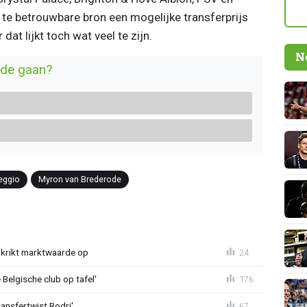
 te betrouwbare bron een mogelijke transferprijs
t lijkt toch wat veel te zijn.
N
de gaan?
eggio
Myron van Brederode
krikt marktwaarde op
24
Belgische club op tafel'
176
ransfertwist Rodri'
67