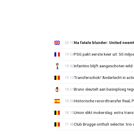
Na fatale blunder: United neem
20:10
PSG pakt eerste keer uit: 50 milj
19:54
Infantino blijft aangeschoten wi
19:42
Transferschok! 'Anderlecht in ac
19:13
Bruno sleutelt aan basisploeg te
18:51
Historische recordtransfer Real; 
18:36
Union slikt mokerslag: extra trans
18:10
Club Brugge onthult selectie: trio 
17:48