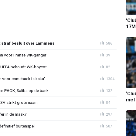
'Clu
17M-
t straf besluit over Lammens
586
oen voor Franse WK-ganger
39
ld: UEFA behoudt WK-boycot
82
tie voor comeback Lukaku'
1304
gen PAOK, Saliba op de bank
132
‘Clu
met
PSV strikt grote naam
84
fer in de maak?
297
definitief buitenspel
507