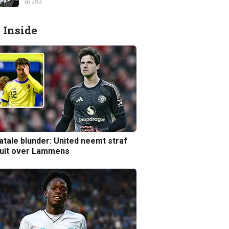
283
 Inside
atale blunder: United neemt straf
luit over Lammens