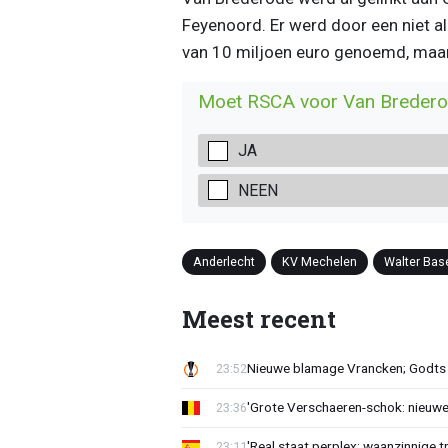
Feyenoord. Er werd door een niet al
van 10 miljoen euro genoemd, maar da
Moet RSCA voor Van Bredero
JA
NEEN
Anderlecht
KV Mechelen
Walter Bas
Meest recent
Nieuwe blamage Vrancken; Godts 
23:52
'Grote Verschaeren-schok: nieuwe 
23:36
'Real staat perplex: waanzinnige t
23:11