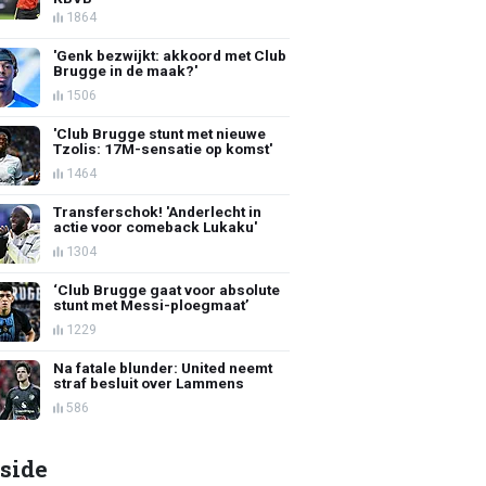
1864
'Genk bezwijkt: akkoord met Club
Brugge in de maak?'
1506
'Club Brugge stunt met nieuwe
Tzolis: 17M-sensatie op komst'
1464
Transferschok! 'Anderlecht in
actie voor comeback Lukaku'
1304
‘Club Brugge gaat voor absolute
stunt met Messi-ploegmaat’
1229
Na fatale blunder: United neemt
straf besluit over Lammens
586
side