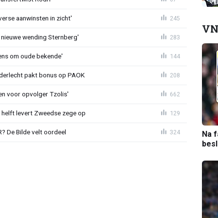
erse aanwinsten in zicht'
245
VN
 nieuwe wending Sternberg'
283
ens om oude bekende'
144
nderlecht pakt bonus op PAOK
208
en voor opvolger Tzolis'
662
e helft levert Zweedse zege op
129
 De Bilde velt oordeel
324
Na f
bes