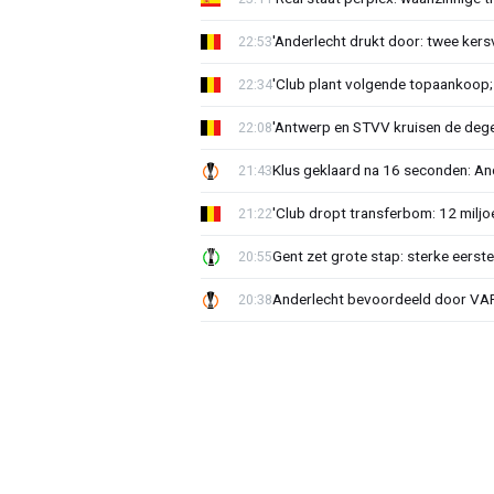
'Anderlecht drukt door: twee kersv
22:53
'Club plant volgende topaankoop;
22:34
'Antwerp en STVV kruisen de deg
22:08
Klus geklaard na 16 seconden: A
21:43
'Club dropt transferbom: 12 miljo
21:22
Gent zet grote stap: sterke eerst
20:55
Anderlecht bevoordeeld door VAR?
20:38