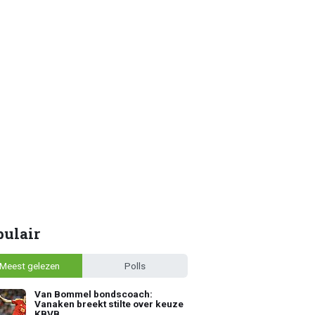
pulair
Meest gelezen
Polls
Van Bommel bondscoach:
Vanaken breekt stilte over keuze
KBVB