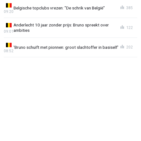
Belgische topclubs vrezen: "De schrik van België"
385
09:20
Anderlecht 10 jaar zonder prijs: Bruno spreekt over
122
ambities
09:01
'Bruno schuift met pionnen: groot slachtoffer in basiself'
202
08:52