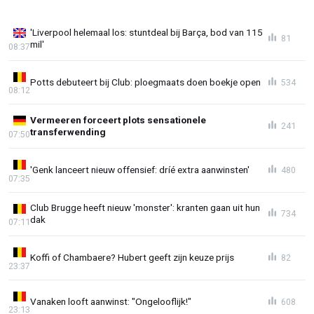
'Liverpool helemaal los: stuntdeal bij Barça, bod van 115
81
mil'
08:37
Potts debuteert bij Club: ploegmaats doen boekje open
534
08:12
Vermeeren forceert plots sensationele
241
transferwending
07:50
'Genk lanceert nieuw offensief: dríé extra aanwinsten'
480
07:35
Club Brugge heeft nieuw 'monster': kranten gaan uit hun
734
dak
07:11
Koffi of Chambaere? Hubert geeft zijn keuze prijs
82
23:37
Vanaken looft aanwinst: "Ongelooflijk!"
608
23:13