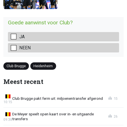
Goede aanwinst voor Club?
JA
NEEN
Club Brugge
Heidenheim
Meest recent
Club Brugge pakt ferm uit: miljoenentransfer afgerond
15
10:15
De Meyer speelt open kaart over in- en uitgaande
26
transfers
09:38