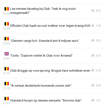
Lee meteen lieveling bij Club: "Heb ik nog nooit
833
meegemaakt"
23:00
Efficiënt Club haalt na rust trekker over tegen kranig KVK
128
22:38
'Clement vangt bot: Standard eist 8 miljoen euro'
350
22:22
Tzolis: "Daarom verliet ik Club voor Arsenal"
576
22:01
Club Brugge op voorsprong: Brugse fans schrikken even
228
21:32
"Ik verlaat Anderlecht komende zomer niét"
508
21:20
Standard hoopt op nieuwe sensatie: "Enorme club"
192
21:01