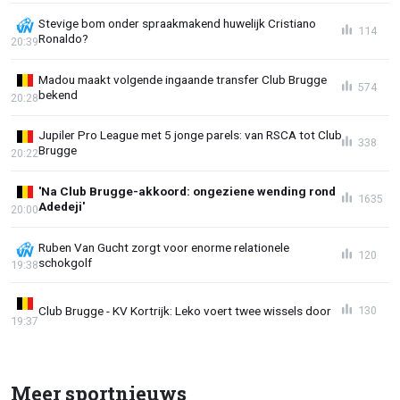
Stevige bom onder spraakmakend huwelijk Cristiano
114
Ronaldo?
20:39
Madou maakt volgende ingaande transfer Club Brugge
574
bekend
20:28
Jupiler Pro League met 5 jonge parels: van RSCA tot Club
338
Brugge
20:22
'Na Club Brugge-akkoord: ongeziene wending rond
1635
Adedeji'
20:00
Ruben Van Gucht zorgt voor enorme relationele
120
schokgolf
19:38
Club Brugge - KV Kortrijk: Leko voert twee wissels door
130
19:37
Meer sportnieuws