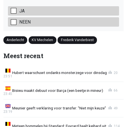
JA
NEEN
Anderlecht
KV Mechelen
Frederik Vanderbiest
Meest recent
Hubert waarschuwt ondanks monsterzege voor dinsdag
20
23:51
Bisiwu maakt debuut voor Barça (een beetje in mineur)
66
23:45
Meunier geeft verklaring voor transfer: "Niet mijn keuze"
49
23:19
Meteen hommeles bij Standard: Euvrard haalt keihard uit
114