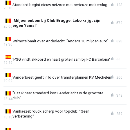
Standard begint nieuw seizoen met serieuze mokerslag
123
20:13
‘Miljoenenbom bij Club Brugge: Leko krijgt zijn
572
eigen Yamal’
20:00
Wilmots baalt over Anderlecht: "Anders 10 miljoen euro"
523
19:36
'PSG vindt akkoord en haalt grote naam bij FC Barcelona'
66
19:19
Vanderbiest geeft info over transferplannen KV Mechelen
200
19:02
"Dat ik naar Standard kon? Anderlecht is de grootste
348
club"
18:44
Vanhaezebrouck scherp voor topclub: "Geen
259
verbetering"
18:18