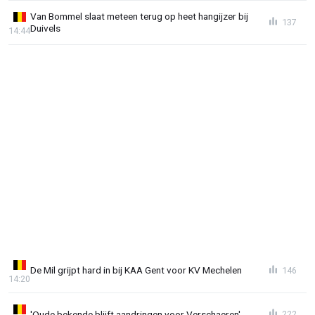
Van Bommel slaat meteen terug op heet hangijzer bij
137
Duivels
14:44
De Mil grijpt hard in bij KAA Gent voor KV Mechelen
146
14:20
'Oude bekende blijft aandringen voor Verschaeren'
222