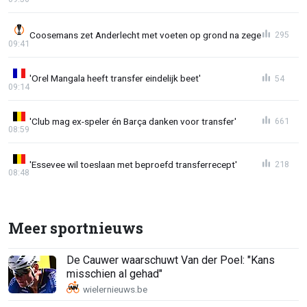
Coosemans zet Anderlecht met voeten op grond na zege
295
09:41
'Orel Mangala heeft transfer eindelijk beet'
54
09:14
'Club mag ex-speler én Barça danken voor transfer'
661
08:59
'Essevee wil toeslaan met beproefd transferrecept'
218
08:48
Meer sportnieuws
De Cauwer waarschuwt Van der Poel: "Kans
misschien al gehad"