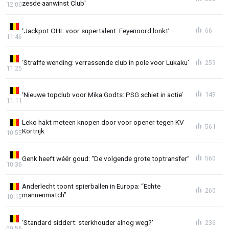
zesde aanwinst Club'
12:00
‘Jackpot OHL voor supertalent: Feyenoord lonkt’
66
11:46
‘Straffe wending: verrassende club in pole voor Lukaku’
259
11:25
‘Nieuwe topclub voor Mika Godts: PSG schiet in actie’
149
11:11
Leko hakt meteen knopen door voor opener tegen KV
561
Kortrijk
10:55
Genk heeft wéér goud: “De volgende grote toptransfer”
560
10:36
Anderlecht toont spierballen in Europa: “Echte
260
mannenmatch”
10:15
'Standard siddert: sterkhouder alnog weg?'
236
09:56