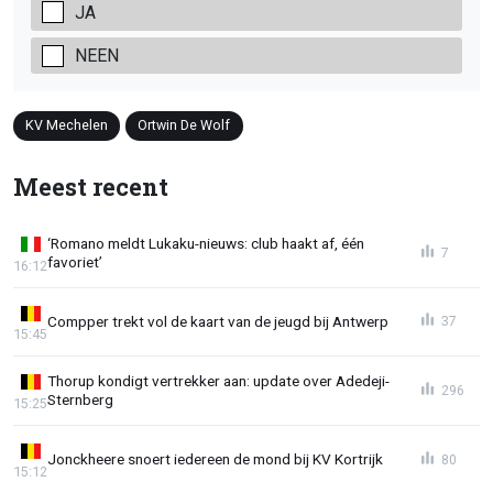
JA
NEEN
KV Mechelen
Ortwin De Wolf
Meest recent
‘Romano meldt Lukaku-nieuws: club haakt af, één
7
favoriet’
16:12
Compper trekt vol de kaart van de jeugd bij Antwerp
37
15:45
Thorup kondigt vertrekker aan: update over Adedeji-
296
Sternberg
15:25
Jonckheere snoert iedereen de mond bij KV Kortrijk
80
15:12