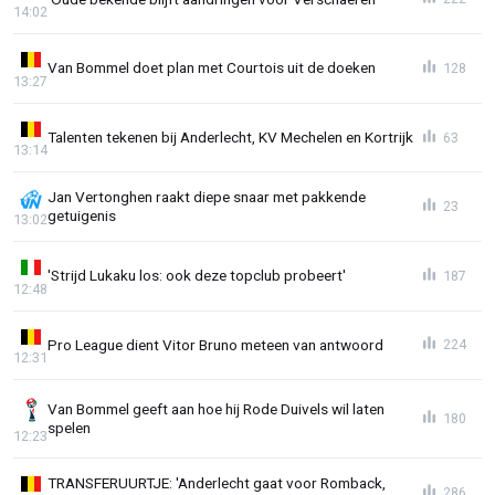
14:02
Van Bommel doet plan met Courtois uit de doeken
128
13:27
Talenten tekenen bij Anderlecht, KV Mechelen en Kortrijk
63
13:14
Jan Vertonghen raakt diepe snaar met pakkende
23
getuigenis
13:02
'Strijd Lukaku los: ook deze topclub probeert'
187
12:48
Pro League dient Vitor Bruno meteen van antwoord
224
12:31
Van Bommel geeft aan hoe hij Rode Duivels wil laten
180
spelen
12:23
TRANSFERUURTJE: 'Anderlecht gaat voor Romback,
286