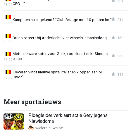
204
CEO ..."
18:51
Kampioen nú al gekend? "Club Brugge met 10 punten los"
480
18:36
Bruno roteert bij Anderlecht: vier wissels in basisploeg
150
18:11
Meteen zware kater voor Genk, rode kaart nekt Simons
263
en co
17:56
'Beveren vindt nieuwe spits, Italianen kloppen aan bij
111
Union'
17:37
Meer sportnieuws
Ploegleider verklaart actie Gery jegens
Niewiadoma