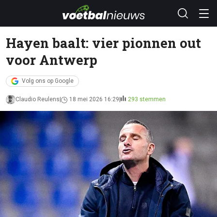
Hayen baalt: vier pionnen out
voor Antwerp
Volg ons op Google
Claudio Reulens
18 mei 2026 16:29
293 stemmen