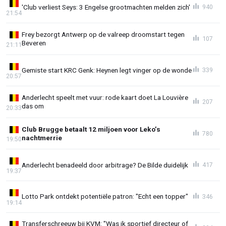
'Club verliest Seys: 3 Engelse grootmachten melden zich'
940
21:54
Frey bezorgt Antwerp op de valreep droomstart tegen
107
Beveren
21:11
Gemiste start KRC Genk: Heynen legt vinger op de wonde
339
20:57
Anderlecht speelt met vuur: rode kaart doet La Louvière
207
das om
20:33
Club Brugge betaalt 12 miljoen voor Leko’s
780
nachtmerrie
19:50
Anderlecht benadeeld door arbitrage? De Bilde duidelijk
417
19:37
Lotto Park ontdekt potentiële patron: "Echt een topper"
346
19:14
Transferschreeuw bij KVM: "Was ik sportief directeur of