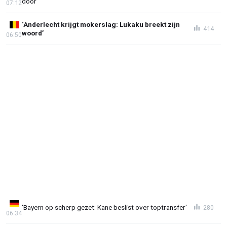
door'
07:12
‘Anderlecht krijgt mokerslag: Lukaku breekt zijn
414
woord’
06:50
'Bayern op scherp gezet: Kane beslist over toptransfer'
280
06:34