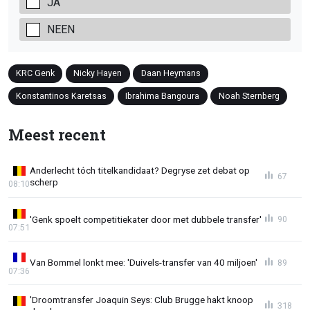
JA
NEEN
KRC Genk
Nicky Hayen
Daan Heymans
Konstantinos Karetsas
Ibrahima Bangoura
Noah Sternberg
Meest recent
Anderlecht tóch titelkandidaat? Degryse zet debat op
67
scherp
08:10
'Genk spoelt competitiekater door met dubbele transfer'
90
07:51
Van Bommel lonkt mee: 'Duivels-transfer van 40 miljoen'
89
07:36
'Droomtransfer Joaquin Seys: Club Brugge hakt knoop
318