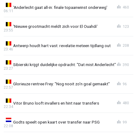
'Anderlecht gaat all-in: finale topaanwinst onderweg'
460
06:11
'Nieuwe grootmacht meldt zich voor El Ouahdi'
123
23:55
Antwerp houdt hart vast: revelatie meteen tijdlang out
208
23:46
Sibierski krijgt duidelijke opdracht: "Dat mist Anderlecht"
390
23:27
Glorieuze rentree Frey: "Nog nooit zo'n goal gemaakt"
96
22:57
Vitor Bruno looft invallers en hint naar transfers
480
22:34
Godts speelt open kaart over transfer naar PSG
99
22:08