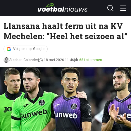
Llansana haalt ferm uit na KV
Mechelen: “Heel het seizoen al”
Volg ons op Google
Stephan Calander
18 mei 2026 11:46
681 stemmen