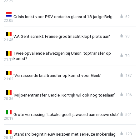
22:29
Crisis lonkt voor PSV ondanks glansrol 18-jarige Belg
62
22:05
'AA Gent schrikt: Franse grootmacht klopt plots aan'
93
21:45
Twee opvallende afwezigen bij Union: toptransfer op
70
komst?
21:17
'Verrassende knaltransfer op komst voor Genk'
187
21:02
'Miljoenentransfer Cercle, Kortrijk wil ook nog toeslaan'
106
20:36
Grote verrassing: 'Lukaku geeft jawoord aan nieuwe club'
501
20:19
Standard begint nieuw seizoen met serieuze mokerslag
123
20:13