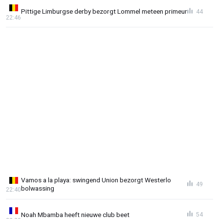
Pittige Limburgse derby bezorgt Lommel meteen primeur
44
22:46
Vamos a la playa: swingend Union bezorgt Westerlo
49
bolwassing
22:40
Noah Mbamba heeft nieuwe club beet
54