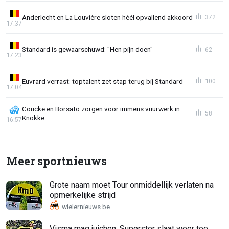
Anderlecht en La Louvière sloten héél opvallend akkoord
372
17:37
Standard is gewaarschuwd: "Hen pijn doen"
62
17:23
Euvrard verrast: toptalent zet stap terug bij Standard
100
17:04
Coucke en Borsato zorgen voor immens vuurwerk in
58
Knokke
16:57
Meer sportnieuws
Grote naam moet Tour onmiddellijk verlaten na
opmerkelijke strijd
Visma mag juichen: Superster slaat weer toe