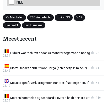
NEE
KV Mechelen
RSC Anderlecht
Union SG
VAR
Paars-Wit
Eric Llansana
Meest recent
Hubert waarschuwt ondanks monsterzege voor dinsdag
22
23:51
Bisiwu maakt debuut voor Barça (een beetje in mineur)
71
23:45
Meunier geeft verklaring voor transfer: "Niet mijn keuze"
56
23:19
Meteen hommeles bij Standard: Euvrard haalt keihard uit
116
22:59