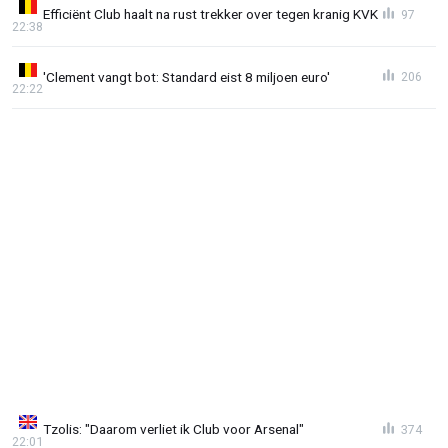
Efficiënt Club haalt na rust trekker over tegen kranig KVK
97
22:38
'Clement vangt bot: Standard eist 8 miljoen euro'
206
22:22
Tzolis: "Daarom verliet ik Club voor Arsenal"
374
22:01