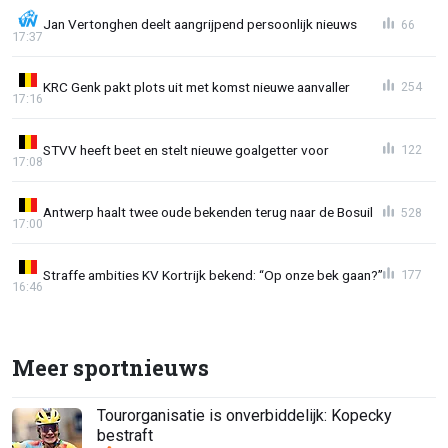
Jan Vertonghen deelt aangrijpend persoonlijk nieuws
66
17:37
KRC Genk pakt plots uit met komst nieuwe aanvaller
254
17:16
STVV heeft beet en stelt nieuwe goalgetter voor
122
17:08
Antwerp haalt twee oude bekenden terug naar de Bosuil
528
17:00
Straffe ambities KV Kortrijk bekend: “Op onze bek gaan?”
177
16:46
Meer sportnieuws
Tourorganisatie is onverbiddelijk: Kopecky
bestraft