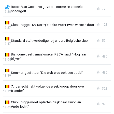
Ruben Van Gucht zorgt voor enorme relationele
77
schokgolf
19:38
Club Brugge - KV Kortrijk: Leko voert twee wissels door
123
19:37
Standard stalt verdediger bij andere Belgische club
57
19:17
Biancone geeft smaakmaker RSCA raad: "Nog jaar
485
blijven"
19:04
Sommer geeft toe: “Die club was ook een optie”
430
18:39
'Anderlecht hakt volgende week knoop door over
328
transfer'
18:22
Club Brugge moet opletten: "Kijk naar Union en
370
Anderlecht"
18:01