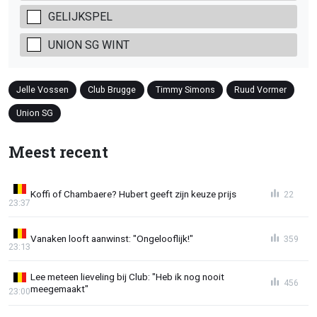
GELIJKSPEL
UNION SG WINT
Jelle Vossen
Club Brugge
Timmy Simons
Ruud Vormer
Union SG
Meest recent
Koffi of Chambaere? Hubert geeft zijn keuze prijs
22
23:37
Vanaken looft aanwinst: "Ongelooflijk!"
359
23:13
Lee meteen lieveling bij Club: "Heb ik nog nooit
456
meegemaakt"
23:00