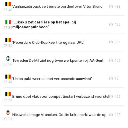
Vanhaezebrouck velt eerste oordeel over Vitor Bruno
433
07:40
‘Lukaku zet carrière op het spel bij
195
miljoenenpuinhoop’
07:30
'Peperdure Club-flop keert terug naar JPL'
351
07:20
Tevreden De Mil ziet nog twee werkpunten bij AA Gent
106
06:56
'Union pakt weer uit met verrassende aanwinst'
75
06:40
Bruno doet vlak voor competitiestart verbazend voorstel
466
06:23
Nieuwe blamage Vrancken; Godts krikt marktwaarde op
123
23:52