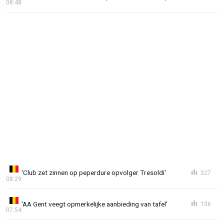
08:48
'Club zet zinnen op peperdure opvolger Tresoldi'
327
08:29
'AA Gent veegt opmerkelijke aanbieding van tafel'
136
07:54