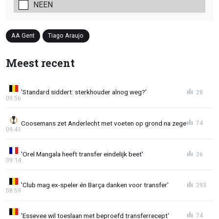
NEEN
AA Gent
Tiago Araujo
Meest recent
'Standard siddert: sterkhouder alnog weg?'
28
09:56
Coosemans zet Anderlecht met voeten op grond na zege
74
09:41
'Orel Mangala heeft transfer eindelijk beet'
26
09:14
'Club mag ex-speler én Barça danken voor transfer'
293
08:59
'Essevee wil toeslaan met beproefd transferrecept'
74