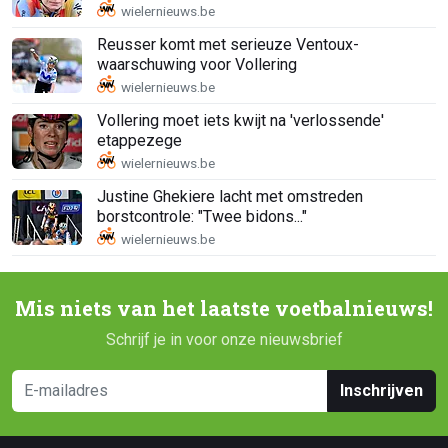
Reusser komt met serieuze Ventoux-
waarschuwing voor Vollering
Vollering moet iets kwijt na 'verlossende'
etappezege
Justine Ghekiere lacht met omstreden
borstcontrole: "Twee bidons..."
Mis niets van het laatste voetbalnieuws!
Schrijf je in voor onze nieuwsbrief
Inschrijven