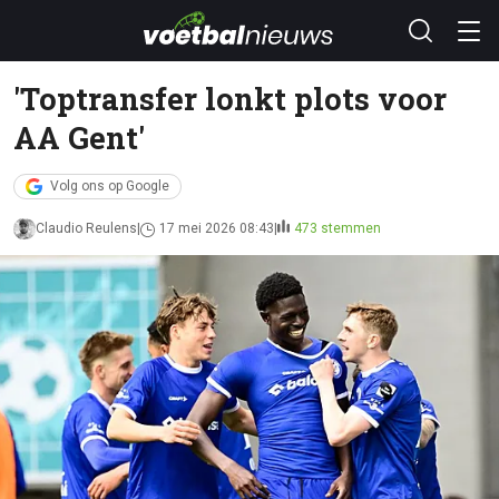
'Toptransfer lonkt plots voor
AA Gent'
Volg ons op Google
Claudio Reulens
17 mei 2026 08:43
473 stemmen