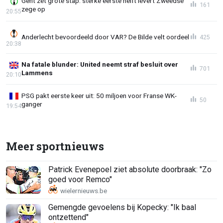
Gent zet grote stap: sterke eerste helft levert Zweedse
161
zege op
20:55
Anderlecht bevoordeeld door VAR? De Bilde velt oordeel
425
20:38
Na fatale blunder: United neemt straf besluit over
701
Lammens
20:10
PSG pakt eerste keer uit: 50 miljoen voor Franse WK-
50
ganger
19:54
Meer sportnieuws
Patrick Evenepoel ziet absolute doorbraak: "Zo
goed voor Remco"
Gemengde gevoelens bij Kopecky: "Ik baal
ontzettend"