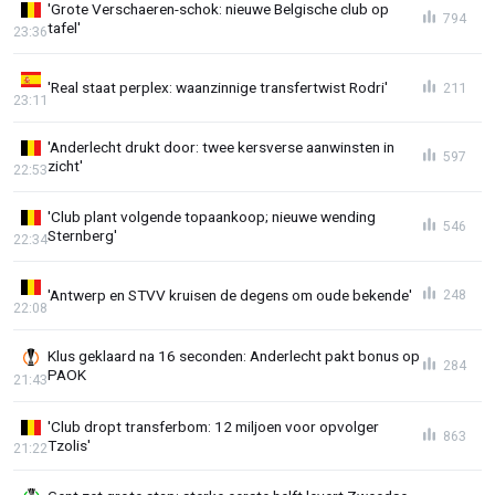
'Grote Verschaeren-schok: nieuwe Belgische club op
794
tafel'
23:36
'Real staat perplex: waanzinnige transfertwist Rodri'
211
23:11
'Anderlecht drukt door: twee kersverse aanwinsten in
597
zicht'
22:53
'Club plant volgende topaankoop; nieuwe wending
546
Sternberg'
22:34
'Antwerp en STVV kruisen de degens om oude bekende'
248
22:08
Klus geklaard na 16 seconden: Anderlecht pakt bonus op
284
PAOK
21:43
'Club dropt transferbom: 12 miljoen voor opvolger
863
Tzolis'
21:22