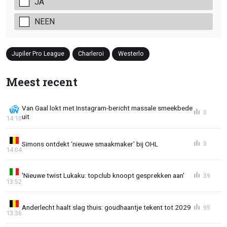
JA
NEEN
Jupiler Pro League
Charleroi
Westerlo
Meest recent
Van Gaal lokt met Instagram-bericht massale smeekbede
0
uit
14:10
Simons ontdekt ‘nieuwe smaakmaker’ bij OHL
3
14:04
'Nieuwe twist Lukaku: topclub knoopt gesprekken aan'
39
13:52
Anderlecht haalt slag thuis: goudhaantje tekent tot 2029
95
13:36