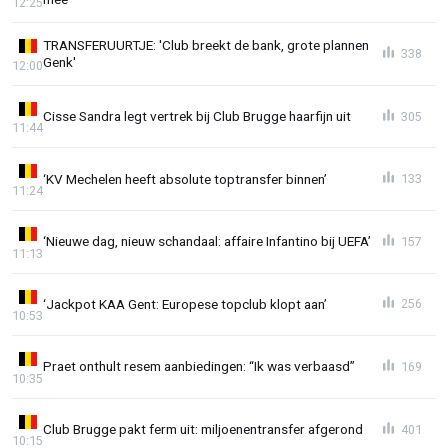
12:25
TRANSFERUURTJE: 'Club breekt de bank, grote plannen
338
Genk'
12:00
Cisse Sandra legt vertrek bij Club Brugge haarfijn uit
305
11:44
‘KV Mechelen heeft absolute toptransfer binnen’
133
11:24
‘Nieuwe dag, nieuw schandaal: affaire Infantino bij UEFA’
157
11:13
‘Jackpot KAA Gent: Europese topclub klopt aan’
256
10:53
Praet onthult resem aanbiedingen: “Ik was verbaasd”
169
10:35
Club Brugge pakt ferm uit: miljoenentransfer afgerond
401
10:15