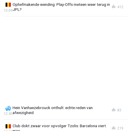
Ophefmakende wending: Play-Offs meteen weer terug in
412
JPL?
13:09
Hein Vanhaezebrouck onthult: echte reden van
83
afwezigheid
12:45
Club dokt zwaar voor opvolger Tzolis: Barcelona viert
219
mee