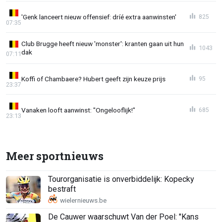
'Genk lanceert nieuw offensief: dríé extra aanwinsten'
825
07:35
Club Brugge heeft nieuw 'monster': kranten gaan uit hun
1043
dak
07:11
Koffi of Chambaere? Hubert geeft zijn keuze prijs
95
23:37
Vanaken looft aanwinst: "Ongelooflijk!"
685
23:13
Meer sportnieuws
Tourorganisatie is onverbiddelijk: Kopecky
bestraft
De Cauwer waarschuwt Van der Poel: "Kans