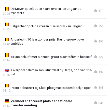
De Meyer speelt open kaart over in- en uitgaande
57
transfers
09:38
Belgische topclubs vrezen: "De schrik van België"
850
09:20
Anderlecht 10 jaar zonder prijs: Bruno spreekt over
197
ambities
09:01
'Bruno schuift met pionnen: groot slachtoffer in basiself'
422
08:52
'Liverpool helemaal los: stuntdeal bij Barça, bod van 115
132
mil'
08:37
Potts debuteert bij Club: ploegmaats doen boekje open
888
08:12
Vermeeren forceert plots sensationele
346
transferwending
07:50