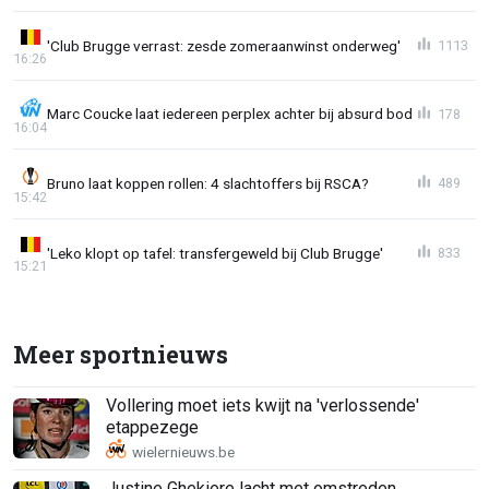
'Club Brugge verrast: zesde zomeraanwinst onderweg'
1113
16:26
Marc Coucke laat iedereen perplex achter bij absurd bod
178
16:04
Bruno laat koppen rollen: 4 slachtoffers bij RSCA?
489
15:42
'Leko klopt op tafel: transfergeweld bij Club Brugge'
833
15:21
Meer sportnieuws
Vollering moet iets kwijt na 'verlossende'
etappezege
Justine Ghekiere lacht met omstreden