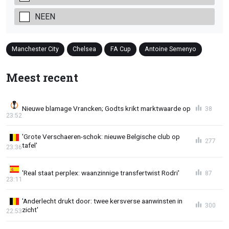
NEEN
Manchester City
Chelsea
FA Cup
Antoine Semenyo
Meest recent
Nieuwe blamage Vrancken; Godts krikt marktwaarde op
38
23:52
'Grote Verschaeren-schok: nieuwe Belgische club op
277
tafel'
23:36
'Real staat perplex: waanzinnige transfertwist Rodri'
87
23:11
'Anderlecht drukt door: twee kersverse aanwinsten in
300
zicht'
22:53