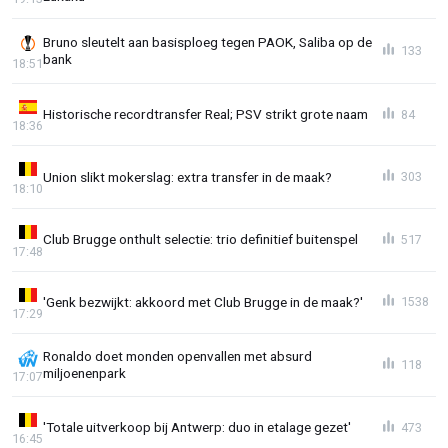
Bruno sleutelt aan basisploeg tegen PAOK, Saliba op de
133
bank
18:51
Historische recordtransfer Real; PSV strikt grote naam
84
18:36
Union slikt mokerslag: extra transfer in de maak?
303
18:10
Club Brugge onthult selectie: trio definitief buitenspel
517
17:48
'Genk bezwijkt: akkoord met Club Brugge in de maak?'
1538
17:29
Ronaldo doet monden openvallen met absurd
118
miljoenenpark
17:07
'Totale uitverkoop bij Antwerp: duo in etalage gezet'
473
16:45