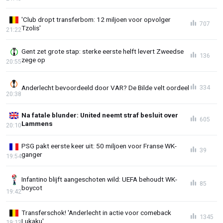
'Club dropt transferbom: 12 miljoen voor opvolger
707
Tzolis'
21:22
Gent zet grote stap: sterke eerste helft levert Zweedse
136
zege op
20:55
Anderlecht bevoordeeld door VAR? De Bilde velt oordeel
334
20:38
Na fatale blunder: United neemt straf besluit over
605
Lammens
20:10
PSG pakt eerste keer uit: 50 miljoen voor Franse WK-
39
ganger
19:54
Infantino blijft aangeschoten wild: UEFA behoudt WK-
85
boycot
19:42
Transferschok! 'Anderlecht in actie voor comeback
1345
Lukaku'
19:13