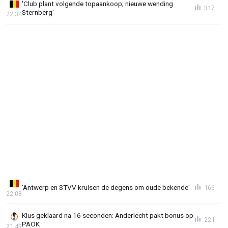
'Club plant volgende topaankoop; nieuwe wending
317
Sternberg'
22:34
'Antwerp en STVV kruisen de degens om oude bekende'
166
22:08
Klus geklaard na 16 seconden: Anderlecht pakt bonus op
221
PAOK
21:43