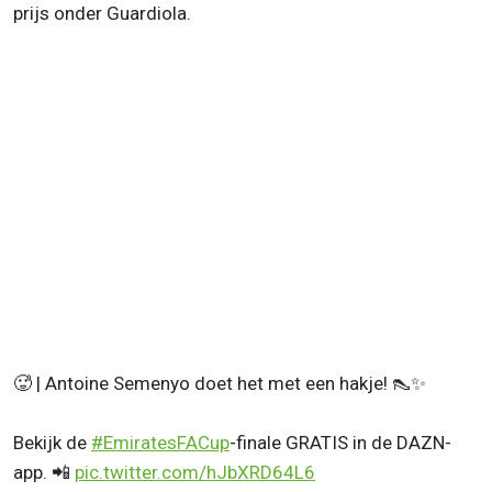
prijs onder Guardiola.
🥵 | Antoine Semenyo doet het met een hakje! 👠✨
Bekijk de
#EmiratesFACup
-finale GRATIS in de DAZN-
app. 📲
pic.twitter.com/hJbXRD64L6