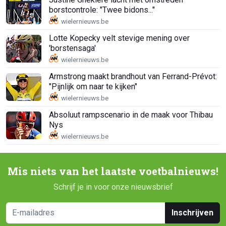
borstcontrole: "Twee bidons..."
Lotte Kopecky velt stevige mening over
'borstensaga'
Armstrong maakt brandhout van Ferrand-Prévot:
"Pijnlijk om naar te kijken"
Absoluut rampscenario in de maak voor Thibau
Nys
Mis niets van het laatste voetbalnieuws!
Schrijf je in voor onze nieuwsbrief
Inschrijven