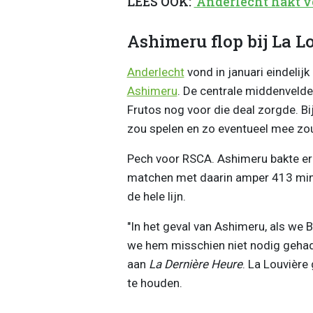
LEES OOK:
'Anderlecht hakt v
Ashimeru flop bij La L
Anderlecht
vond in januari eindelij
Ashimeru
. De centrale middenvelde
Frutos nog voor die deal zorgde. Bi
zou spelen en zo eventueel mee z
Pech voor RSCA. Ashimeru bakte er n
matchen met daarin amper 413 minut
de hele lijn.
"In het geval van Ashimeru, als we B
we hem misschien niet nodig gehad. 
aan
La Dernière Heure
. La Louvière
te houden.