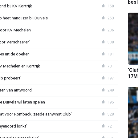
bes
d bij KV Kortrijk
158
heet hangijzer bij Duivels
253
 voor KV Mechelen
236
oor Verschaeren'
338
is uit de doeken
181
V Mechelen en Kortrijk
73
'Clu
17M-
ub probeert'
197
teen van antwoord
249
 Duivels wil laten spelen
195
t voor Romback, zesde aanwinst Club'
328
eyenoord lonkt’
72