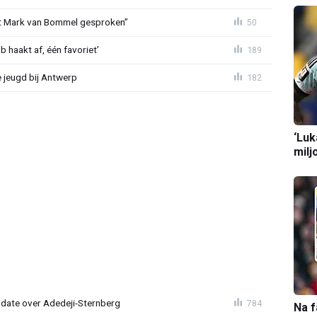
et Mark van Bommel gesproken”
50
 haakt af, één favoriet’
189
 jeugd bij Antwerp
182
‘Luk
milj
pdate over Adedeji-Sternberg
784
Na f