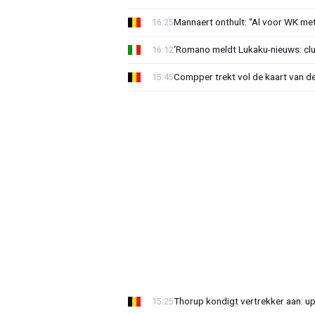
Mannaert onthult: “Al voor WK m
16:25
‘Romano meldt Lukaku-nieuws: club
16:12
Compper trekt vol de kaart van de
15:45
Thorup kondigt vertrekker aan: u
15:25