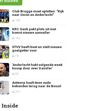
et binnen
Club Brugge moet opletten: "Kijk
naar Union en Anderlecht"
145
KRC Genk pakt plots uit met
komst nieuwe aanvaller
102
STVV heeft beet en stelt nieuwe
goalgetter voor
73
'Anderlecht hakt volgende week
knoop door over transfer'
50
Antwerp haalt twee oude
bekenden terug naar de Bosuil
201
 Inside