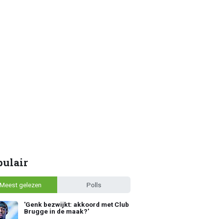
pulair
Meest gelezen
Polls
'Genk bezwijkt: akkoord met Club
Brugge in de maak?'