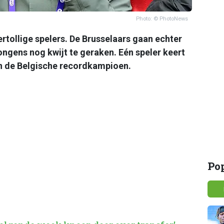
Photo: © PhotoNews
ertollige spelers. De Brusselaars gaan echter
ngens nog kwijt te geraken. Eén speler keert
an de Belgische recordkampioen.
Po