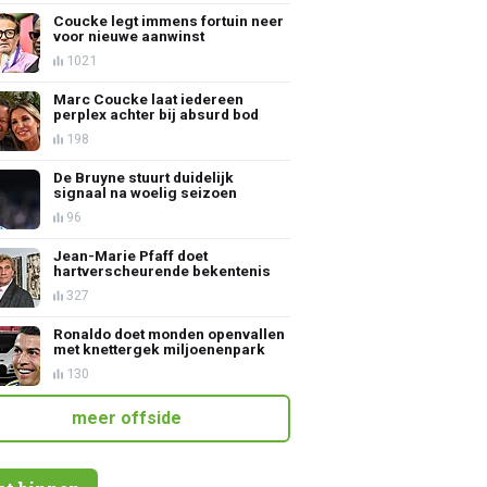
Coucke legt immens fortuin neer
voor nieuwe aanwinst
1021
Marc Coucke laat iedereen
perplex achter bij absurd bod
198
De Bruyne stuurt duidelijk
signaal na woelig seizoen
96
Jean-Marie Pfaff doet
hartverscheurende bekentenis
327
Ronaldo doet monden openvallen
met knettergek miljoenenpark
130
meer offside