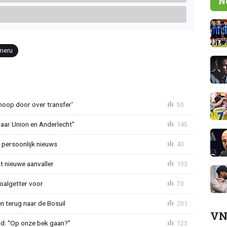
N
meru
noop door over transfer'
50
naar Union en Anderlecht"
145
 persoonlijk nieuws
43
t nieuwe aanvaller
102
oalgetter voor
73
 terug naar de Bosuil
201
VN
nd: “Op onze bek gaan?”
123