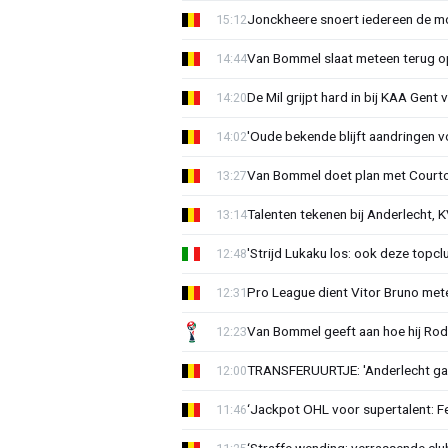
Jonckheere snoert iedereen de mon
15:12
Van Bommel slaat meteen terug op 
14:44
De Mil grijpt hard in bij KAA Gent
14:20
'Oude bekende blijft aandringen v
14:02
Van Bommel doet plan met Courto
13:27
Talenten tekenen bij Anderlecht, K
13:14
'Strijd Lukaku los: ook deze topcl
12:48
Pro League dient Vitor Bruno me
12:31
Van Bommel geeft aan hoe hij Rode
12:23
TRANSFERUURTJE: 'Anderlecht gaa
12:00
‘Jackpot OHL voor supertalent: F
11:46