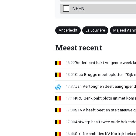
NEEN
Anderlecht
La Louvière
Majeed Ashi
Meest recent
'Anderlecht hakt volgende week k
18:22
Club Brugge moet opletten: "Kijk 
18:01
Jan Vertonghen deelt aangrijpend
17:37
KRC Genk pakt plots uit met koms
17:16
STVV heeft beet en stelt nieuwe g
17:08
Antwerp haalt twee oude bekenden
17:00
Straffe ambities KV Kortrijk beke
16:46