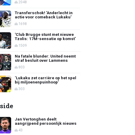
2048
Transferschok! 'Anderlecht in
actie voor comeback Lukaku'
1698
'Club Brugge stunt met nieuwe
Tzolis: 17M-sensatie op komst'
1509
Na fatale blunder: United neemt
straf besluit over Lammens
803
‘Lukaku zet carrière op het spel
bij miljoenenpuinhoop’
303
side
Jan Vertonghen deelt
aangrijpend persoonlijk nieuws
43