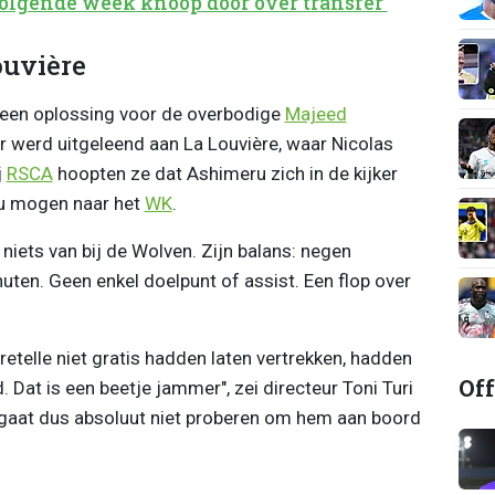
olgende week knoop door over transfer'
ouvière
k een oplossing voor de overbodige
Majeed
r werd uitgeleend aan La Louvière, waar Nicolas
j
RSCA
hoopten ze dat Ashimeru zich in de kijker
ou mogen naar het
WK
.
iets van bij de Wolven. Zijn balans: negen
en. Geen enkel doelpunt of assist. Een flop over
retelle niet gratis hadden laten vertrekken, hadden
Off
Dat is een beetje jammer", zei directeur Toni Turi
 gaat dus absoluut niet proberen om hem aan boord