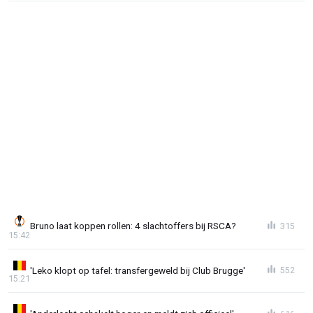
Bruno laat koppen rollen: 4 slachtoffers bij RSCA?
315
15:42
'Leko klopt op tafel: transfergeweld bij Club Brugge'
552
15:21