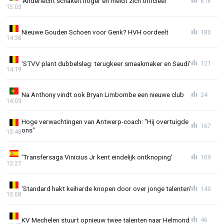
'Anderlecht schakelt hoger en meldt zich officieel'
616
15:03
Nieuwe Gouden Schoen voor Genk? HVH oordeelt
180
14:38
'STVV plant dubbelslag: terugkeer smaakmaker en Saudi'
121
14:19
Na Anthony vindt ook Bryan Limbombe een nieuwe club
24
14:03
Hoge verwachtingen van Antwerp-coach: "Hij overtuigde
167
ons"
13:48
'Transfersaga Vinicius Jr kent eindelijk ontknoping'
109
13:27
'Standard hakt keiharde knopen door over jonge talenten'
140
13:08
KV Mechelen stuurt opnieuw twee talenten naar Helmond
46