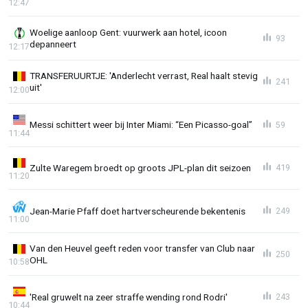
12:47
Woelige aanloop Gent: vuurwerk aan hotel, icoon
93
depanneert
12:17
TRANSFERUURTJE: 'Anderlecht verrast, Real haalt stevig
241
uit'
12:00
Messi schittert weer bij Inter Miami: “Een Picasso-goal”
59
11:44
Zulte Waregem broedt op groots JPL-plan dit seizoen
419
11:20
Jean-Marie Pfaff doet hartverscheurende bekentenis
249
11:00
Van den Heuvel geeft reden voor transfer van Club naar
250
OHL
10:58
'Real gruwelt na zeer straffe wending rond Rodri'
243
10:44