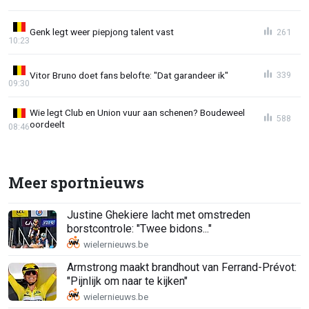
Genk legt weer piepjong talent vast
261
10:23
Vitor Bruno doet fans belofte: "Dat garandeer ik"
339
09:30
Wie legt Club en Union vuur aan schenen? Boudeweel
588
oordeelt
08:46
Meer sportnieuws
Justine Ghekiere lacht met omstreden
borstcontrole: "Twee bidons..."
Armstrong maakt brandhout van Ferrand-Prévot:
"Pijnlijk om naar te kijken"