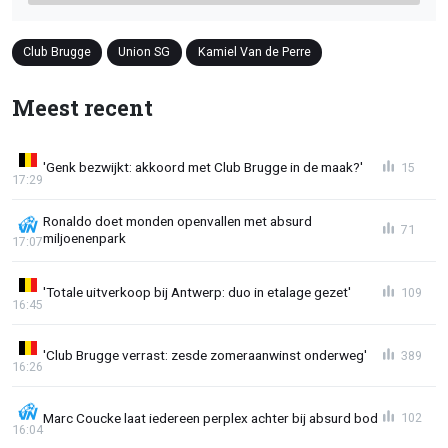
Club Brugge
Union SG
Kamiel Van de Perre
Meest recent
'Genk bezwijkt: akkoord met Club Brugge in de maak?'
15
17:29
Ronaldo doet monden openvallen met absurd
71
miljoenenpark
17:07
'Totale uitverkoop bij Antwerp: duo in etalage gezet'
109
16:45
'Club Brugge verrast: zesde zomeraanwinst onderweg'
389
16:26
Marc Coucke laat iedereen perplex achter bij absurd bod
102
16:04