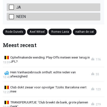
JA
NEEN
Rode Duivels
Axel Witsel
Romeo Lavia
nathan de cat
Meest recent
Ophefmakende wending: Play-Offs meteen weer terug in
116
JPL?
13:09
Hein Vanhaezebrouck onthult: echte reden van
55
afwezigheid
12:45
Club dokt zwaar voor opvolger Tzolis: Barcelona viert
123
mee
12:25
TRANSFERUURTJE: 'Club breekt de bank, grote plannen
279
Genk'
12:00