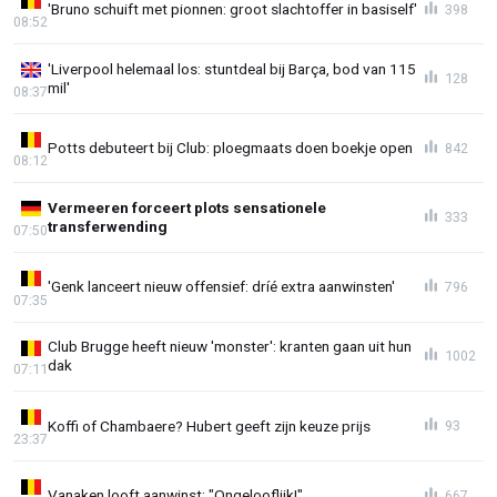
'Bruno schuift met pionnen: groot slachtoffer in basiself'
398
08:52
'Liverpool helemaal los: stuntdeal bij Barça, bod van 115
128
mil'
08:37
Potts debuteert bij Club: ploegmaats doen boekje open
842
08:12
Vermeeren forceert plots sensationele
333
transferwending
07:50
'Genk lanceert nieuw offensief: dríé extra aanwinsten'
796
07:35
Club Brugge heeft nieuw 'monster': kranten gaan uit hun
1002
dak
07:11
Koffi of Chambaere? Hubert geeft zijn keuze prijs
93
23:37
Vanaken looft aanwinst: "Ongelooflijk!"
667