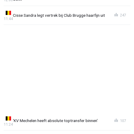
Cisse Sandra legt vertrek bij Club Brugge haarfijn uit
247
11:44
‘KV Mechelen heeft absolute toptransfer binnen’
107
11:24