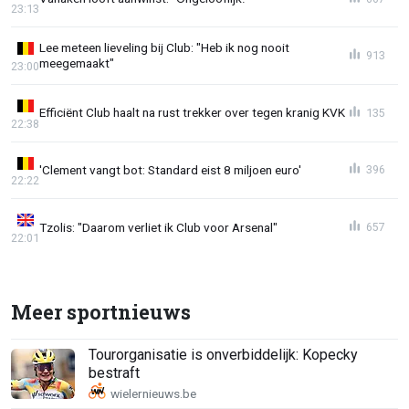
23:13
Lee meteen lieveling bij Club: "Heb ik nog nooit
913
meegemaakt"
23:00
Efficiënt Club haalt na rust trekker over tegen kranig KVK
135
22:38
'Clement vangt bot: Standard eist 8 miljoen euro'
396
22:22
Tzolis: "Daarom verliet ik Club voor Arsenal"
657
22:01
Meer sportnieuws
Tourorganisatie is onverbiddelijk: Kopecky
bestraft