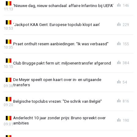
‘Nieuwe dag, nieuw schandaal: affaire Infantino bij UEFA’
146
11:13
‘Jackpot KAA Gent: Europese topclub klopt aan’
229
10:53
Praet onthult resem aanbiedingen: “Ik was verbaasd”
155
10:35
Club Brugge pakt ferm uit: miljoenentransfer afgerond
384
10:15
De Meyer speelt open kaart over in- en uitgaande
54
transfers
09:38
Belgische topclubs vrezen: "De schrik van België"
816
09:20
Anderlecht 10 jaar zonder prijs: Bruno spreekt over
190
ambities
09:01