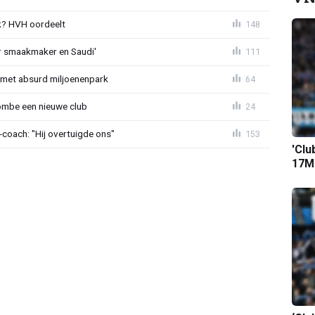
? HVH oordeelt
148
r smaakmaker en Saudi'
111
met absurd miljoenenpark
64
ombe een nieuwe club
24
oach: "Hij overtuigde ons"
153
'Clu
17M-