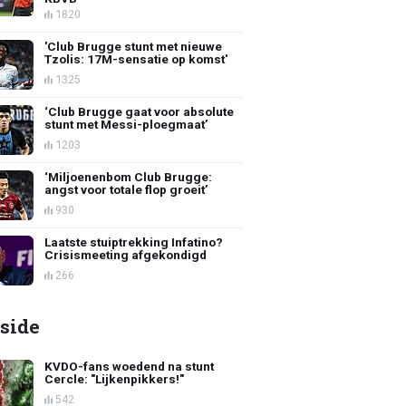
1820
'Club Brugge stunt met nieuwe
Tzolis: 17M-sensatie op komst'
1325
‘Club Brugge gaat voor absolute
stunt met Messi-ploegmaat’
1203
‘Miljoenenbom Club Brugge:
angst voor totale flop groeit’
930
Laatste stuiptrekking Infatino?
Crisismeeting afgekondigd
266
side
KVDO-fans woedend na stunt
Cercle: "Lijkenpikkers!"
542