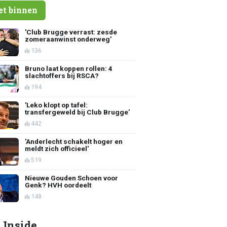
et binnen
'Club Brugge verrast: zesde
zomeraanwinst onderweg'
136
Bruno laat koppen rollen: 4
slachtoffers bij RSCA?
194
'Leko klopt op tafel:
transfergeweld bij Club Brugge'
442
'Anderlecht schakelt hoger en
meldt zich officieel'
519
Nieuwe Gouden Schoen voor
Genk? HVH oordeelt
148
 Inside