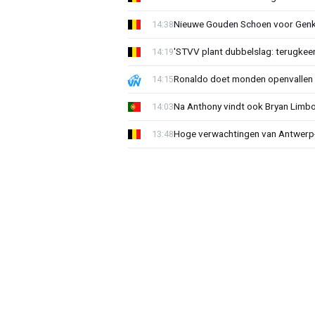
Nieuwe Gouden Schoen voor Genk
14:38
'STVV plant dubbelslag: terugkee
14:19
Ronaldo doet monden openvallen 
14:15
Na Anthony vindt ook Bryan Limb
14:03
Hoge verwachtingen van Antwerp-c
13:48