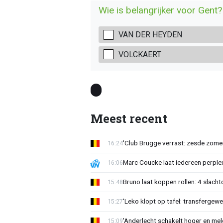
Wie is belangrijker voor Gent?
VAN DER HEYDEN
VOLCKAERT
Meest recent
'Club Brugge verrast: zesde zom
16:24
Marc Coucke laat iedereen perplex
16:06
Bruno laat koppen rollen: 4 slacht
15:48
'Leko klopt op tafel: transfergewe
15:27
'Anderlecht schakelt hoger en meldt
15:09