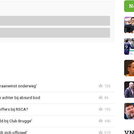
N
eraanwinst onderweg'
136
 achter bij absurd bod
86
offers bij RSCA?
193
ld bij Club Brugge'
440
VN
 zich officieel'
519