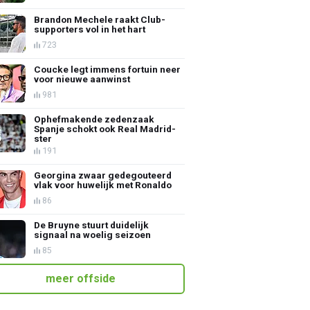
Brandon Mechele raakt Club-
supporters vol in het hart
723
Coucke legt immens fortuin neer
voor nieuwe aanwinst
981
Ophefmakende zedenzaak
Spanje schokt ook Real Madrid-
ster
191
Georgina zwaar gedegouteerd
vlak voor huwelijk met Ronaldo
86
De Bruyne stuurt duidelijk
signaal na woelig seizoen
85
meer offside