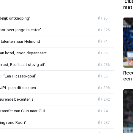
‘Clu
met
delijk ontknoping'
95
or over jonge talenten'
126
 talenten naar Helmond
41
an hotel, icoon depanneert
85
st, Real haalt stevig uit'
236
Reco
mi: “Een Picasso-goal”
55
een 
JPL-plan dit seizoen
398
eurende bekentenis
242
transfer van Club naar OHL
241
ing rond Rodri'
237