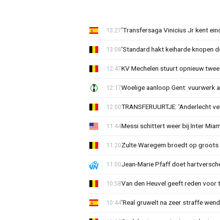
'Transfersaga Vinicius Jr kent ein
13:27
'Standard hakt keiharde knopen do
13:08
KV Mechelen stuurt opnieuw twee
12:47
Woelige aanloop Gent: vuurwerk a
12:17
TRANSFERUURTJE: 'Anderlecht verra
12:00
Messi schittert weer bij Inter Mia
11:44
Zulte Waregem broedt op groots 
11:20
Jean-Marie Pfaff doet hartversch
11:00
Van den Heuvel geeft reden voor 
10:58
'Real gruwelt na zeer straffe wend
10:44