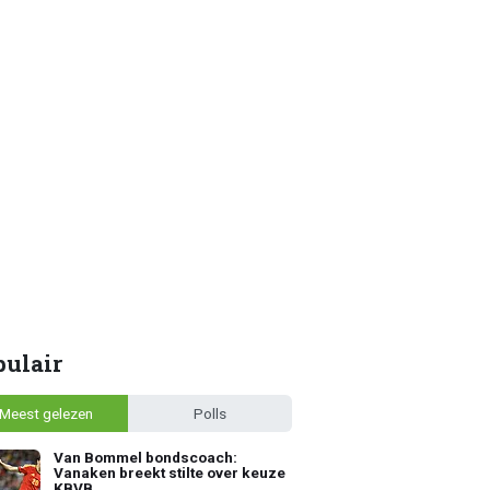
pulair
Meest gelezen
Polls
Van Bommel bondscoach:
Vanaken breekt stilte over keuze
KBVB