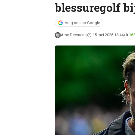
blessuregolf bi
Volg ons op Google
Arne Decraene
15 mei 2026 18:44
16