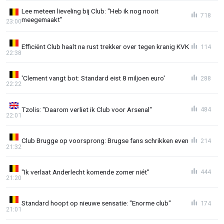
Lee meteen lieveling bij Club: "Heb ik nog nooit
718
meegemaakt"
23:00
Efficiënt Club haalt na rust trekker over tegen kranig KVK
114
22:38
'Clement vangt bot: Standard eist 8 miljoen euro'
288
22:22
Tzolis: "Daarom verliet ik Club voor Arsenal"
484
22:01
Club Brugge op voorsprong: Brugse fans schrikken even
214
21:32
"Ik verlaat Anderlecht komende zomer niét"
444
21:20
Standard hoopt op nieuwe sensatie: "Enorme club"
174
21:01