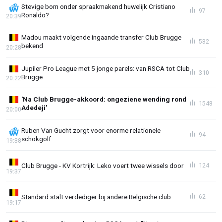
Stevige bom onder spraakmakend huwelijk Cristiano
97
Ronaldo?
20:39
Madou maakt volgende ingaande transfer Club Brugge
532
bekend
20:28
Jupiler Pro League met 5 jonge parels: van RSCA tot Club
310
Brugge
20:22
'Na Club Brugge-akkoord: ongeziene wending rond
1548
Adedeji'
20:00
Ruben Van Gucht zorgt voor enorme relationele
94
schokgolf
19:38
Club Brugge - KV Kortrijk: Leko voert twee wissels door
124
19:37
Standard stalt verdediger bij andere Belgische club
62
19:17