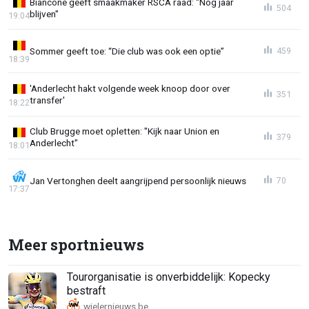
Biancone geeft smaakmaker RSCA raad: "Nog jaar
504
blijven"
19:04
Sommer geeft toe: “Die club was ook een optie”
459
18:39
'Anderlecht hakt volgende week knoop door over
351
transfer'
18:22
Club Brugge moet opletten: "Kijk naar Union en
379
Anderlecht"
18:01
Jan Vertonghen deelt aangrijpend persoonlijk nieuws
70
17:37
Meer sportnieuws
Tourorganisatie is onverbiddelijk: Kopecky
bestraft