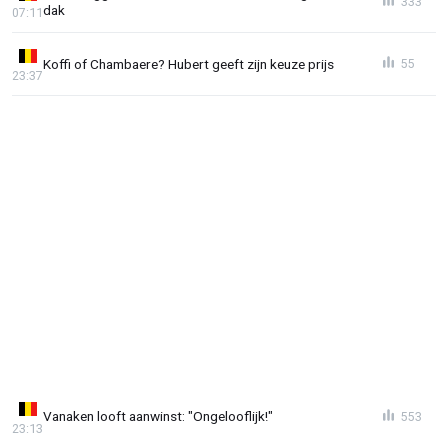
333
dak
07:11
Koffi of Chambaere? Hubert geeft zijn keuze prijs
55
23:37
Vanaken looft aanwinst: "Ongelooflijk!"
553
23:13