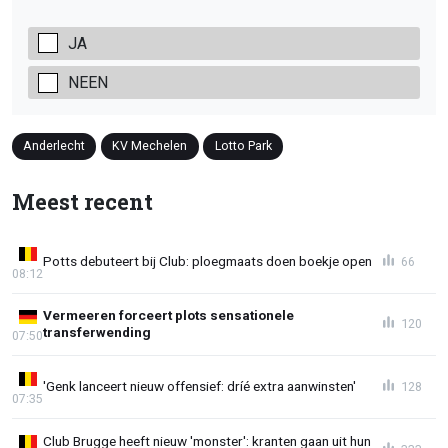
JA
NEEN
Anderlecht
KV Mechelen
Lotto Park
Meest recent
Potts debuteert bij Club: ploegmaats doen boekje open
66
08:12
Vermeeren forceert plots sensationele
120
transferwending
07:50
'Genk lanceert nieuw offensief: dríé extra aanwinsten'
128
07:35
Club Brugge heeft nieuw 'monster': kranten gaan uit hun