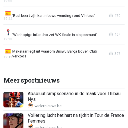
19:53
'Real keert zijn kar: nieuwe wending rond Vinicius'
170
19:44
'Wanhopige Infantino zet WK-finale in als pasmunt'
154
19:23
Makelaar legt uit waarom Bisiwu Barça boven Club
397
verkoos
19:12
Meer sportnieuws
Absoluut rampscenario in de maak voor Thibau
Nys
Vollering lucht het hart na tijdrit in Tour de France
Femmes