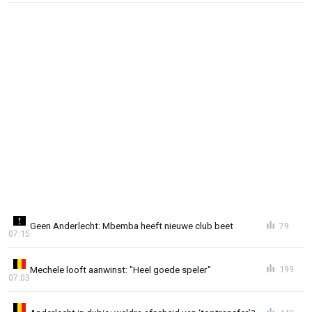
Geen Anderlecht: Mbemba heeft nieuwe club beet
79
07:15
Mechele looft aanwinst: "Heel goede speler"
199
07:03