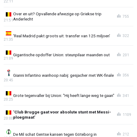
22:11
Over en uit? Opvallende afwezige op Griekse trip
755
Anderlecht
21:51
'Real Madrid pakt groots uit: transfer van 125 miljoen'
322
21:35
Gigantische opdoffer Union: steunpilaar maanden out
201
21:09
Gianni Infantino wanhoop nabij: gesjacher met WK-finale
356
20:45
Grote tegenvaller bij Union: "Hij heeft lange weg te gaan"
341
20:25
‘Club Brugge gaat voor absolute stunt met Messi-
1109
ploegmaat’
20:00
De Mil schat Gentse kansen tegen Göteborg in
212