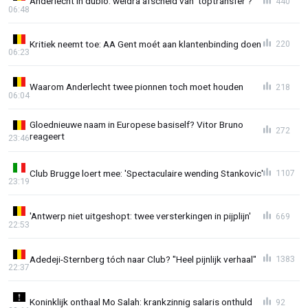
Anderlecht in dubio: weldra afscheid van ‘toptransfer’?
440
06:48
Kritiek neemt toe: AA Gent moét aan klantenbinding doen
220
06:23
Waarom Anderlecht twee pionnen toch moet houden
218
06:04
Gloednieuwe naam in Europese basiself? Vitor Bruno
272
reageert
23:46
Club Brugge loert mee: 'Spectaculaire wending Stankovic'
1107
23:19
'Antwerp niet uitgeshopt: twee versterkingen in pijplijn'
669
22:53
Adedeji-Sternberg tóch naar Club? "Heel pijnlijk verhaal"
1383
22:37
Koninklijk onthaal Mo Salah: krankzinnig salaris onthuld
92