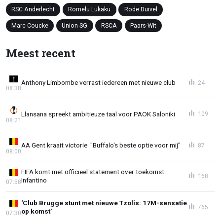
RSC Anderlecht
Romelu Lukaku
Rode Duivel
Marc Coucke
Union SG
RSCA
Paars-Wit
Meest recent
Anthony Limbombe verrast iedereen met nieuwe club
24
08:38
Llansana spreekt ambitieuze taal voor PAOK Saloniki
109
08:21
AA Gent kraait victorie: "Buffalo's beste optie voor mij"
87
08:00
FIFA komt met officieel statement over toekomst
168
Infantino
07:58
'Club Brugge stunt met nieuwe Tzolis: 17M-sensatie
765
op komst'
07:30