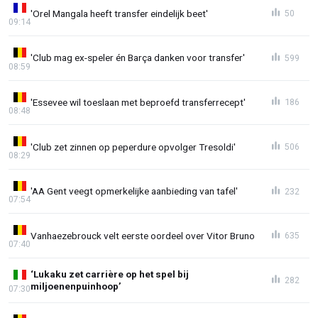
'Orel Mangala heeft transfer eindelijk beet'
50
09:14
'Club mag ex-speler én Barça danken voor transfer'
599
08:59
'Essevee wil toeslaan met beproefd transferrecept'
186
08:48
'Club zet zinnen op peperdure opvolger Tresoldi'
506
08:29
'AA Gent veegt opmerkelijke aanbieding van tafel'
232
07:54
Vanhaezebrouck velt eerste oordeel over Vitor Bruno
635
07:40
‘Lukaku zet carrière op het spel bij
282
miljoenenpuinhoop’
07:30