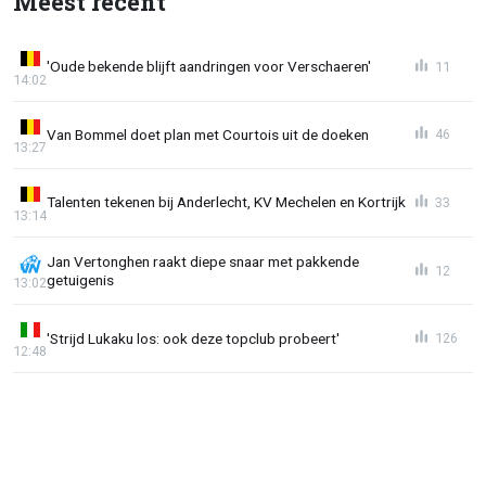
Meest recent
'Oude bekende blijft aandringen voor Verschaeren'
11
14:02
Van Bommel doet plan met Courtois uit de doeken
46
13:27
Talenten tekenen bij Anderlecht, KV Mechelen en Kortrijk
33
13:14
Jan Vertonghen raakt diepe snaar met pakkende
12
getuigenis
13:02
'Strijd Lukaku los: ook deze topclub probeert'
126
12:48