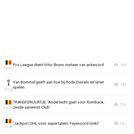
Pro League dient Vitor Bruno meteen van antwoord
163
12:31
Van Bommel geeft aan hoe hij Rode Duivels wil laten
142
spelen
12:23
TRANSFERUURTJE: 'Anderlecht gaat voor Romback,
216
zesde aanwinst Club'
12:00
‘Jackpot OHL voor supertalent: Feyenoord lonkt’
54
11:46