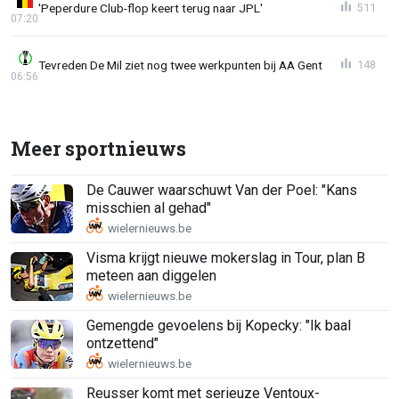
'Peperdure Club-flop keert terug naar JPL'
511
07:20
Tevreden De Mil ziet nog twee werkpunten bij AA Gent
148
06:56
Meer sportnieuws
De Cauwer waarschuwt Van der Poel: "Kans
misschien al gehad"
Visma krijgt nieuwe mokerslag in Tour, plan B
meteen aan diggelen
Gemengde gevoelens bij Kopecky: "Ik baal
ontzettend"
Reusser komt met serieuze Ventoux-