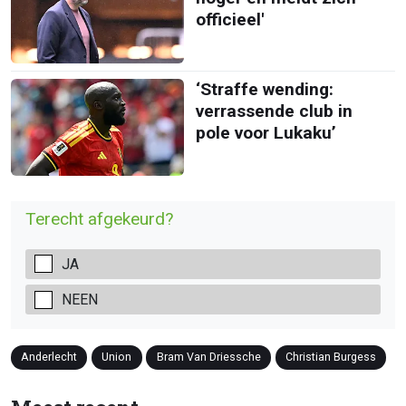
officieel'
‘Straffe wending:
verrassende club in
pole voor Lukaku’
Terecht afgekeurd?
JA
NEEN
Anderlecht
Union
Bram Van Driessche
Christian Burgess