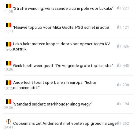
‘Straffe wending: verrassende club in pole voor Lukaku’
221
11:25
‘Nieuwe topclub voor Mika Godts: PSG schiet in actie’
121
11:11
Leko hakt meteen knopen door voor opener tegen KV
436
Kortrijk
10:55
Genk heeft wéér goud: “De volgende grote toptransfer”
445
10:36
Anderlecht toont spierballen in Europa: “Echte
238
mannenmatch”
10:15
'Standard siddert: sterkhouder alnog weg?'
194
09:56
Coosemans zet Anderlecht met voeten op grond na zege
262
09:41