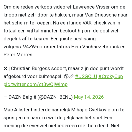
Om die reden verkoos videoref Lawrence Visser om de
knoop niet zelf door te hakken, maar Van Driessche naar
het scherm te roepen. Na een lange VAR-check van in
totaal een vijftal minuten besloot hij om de goal wel
degelijk af te keuren. Een juiste beslissing
volgens
DAZN
-commentators Hein Vanhaezebrouck en
Peter Morren.
❌ | Christian Burgess scoort, maar zijn doelpunt wordt
afgekeurd voor buitenspel. 😮📏
#USGCLU
#CrokyCup
pic.twitter.com/ct3wCjWlmp
— DAZN België (@DAZN_BENL)
May 14, 2026
Mac Allister hinderde namelijk Mihajlo Cvetkovic om te
springen en nam zo wel degelijk aan het spel. Een
mening die evenwel niet iedereen met hen deelt. Niet