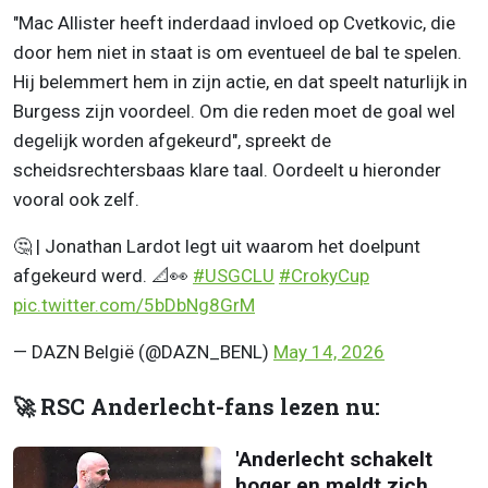
"Mac Allister heeft inderdaad invloed op Cvetkovic, die
door hem niet in staat is om eventueel de bal te spelen.
Hij belemmert hem in zijn actie, en dat speelt naturlijk in
Burgess zijn voordeel. Om die reden moet de goal wel
degelijk worden afgekeurd", spreekt de
scheidsrechtersbaas klare taal. Oordeelt u hieronder
vooral ook zelf.
🤔 | Jonathan Lardot legt uit waarom het doelpunt
afgekeurd werd. 📐👀
#USGCLU
#CrokyCup
pic.twitter.com/5bDbNg8GrM
— DAZN België (@DAZN_BENL)
May 14, 2026
🚀 RSC Anderlecht-fans lezen nu:
'Anderlecht schakelt
hoger en meldt zich