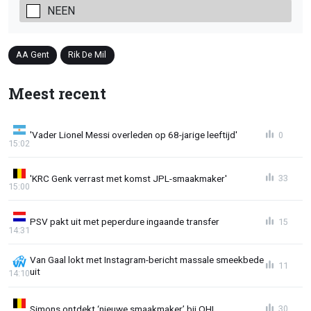
NEEN
AA Gent
Rik De Mil
Meest recent
'Vader Lionel Messi overleden op 68-jarige leeftijd'
0
15:02
'KRC Genk verrast met komst JPL-smaakmaker'
33
15:00
PSV pakt uit met peperdure ingaande transfer
15
14:31
Van Gaal lokt met Instagram-bericht massale smeekbede
11
uit
14:10
Simons ontdekt ‘nieuwe smaakmaker’ bij OHL
30