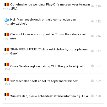
Ophefmakende wending: Play-Offs meteen weer terug in
699
JPL?
13:09
Hein Vanhaezebrouck onthult: echte reden van
112
afwezigheid
12:45
Club dokt zwaar voor opvolger Tzolis: Barcelona viert
296
mee
12:25
TRANSFERUURTJE: 'Club breekt de bank, grote plannen
387
Genk'
12:00
Cisse Sandra legt vertrek bij Club Brugge haarfijn uit
367
11:44
‘KV Mechelen heeft absolute toptransfer binnen’
152
11:24
‘Nieuwe dag, nieuw schandaal: affaire Infantino bij UEFA’
168
11:13