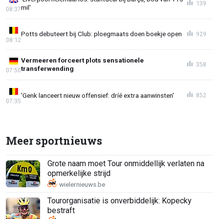
139
mil'
08:37
Potts debuteert bij Club: ploegmaats doen boekje open
929
08:12
Vermeeren forceert plots sensationele
358
transferwending
07:50
'Genk lanceert nieuw offensief: dríé extra aanwinsten'
852
07:35
Meer sportnieuws
Grote naam moet Tour onmiddellijk verlaten na
opmerkelijke strijd
Tourorganisatie is onverbiddelijk: Kopecky
bestraft