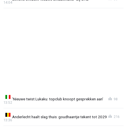
14:04
'Nieuwe twist Lukaku: topclub knoopt gesprekken aan'
98
13:52
Anderlecht haalt slag thuis: goudhaantje tekent tot 2029
216
13:36