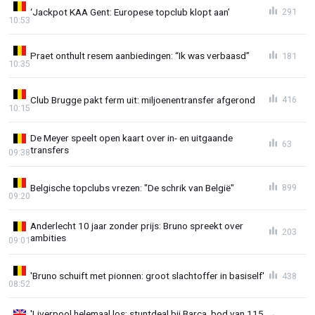
‘Jackpot KAA Gent: Europese topclub klopt aan’
291
10:53
Praet onthult resem aanbiedingen: “Ik was verbaasd”
181
10:35
Club Brugge pakt ferm uit: miljoenentransfer afgerond
416
10:15
De Meyer speelt open kaart over in- en uitgaande
63
transfers
09:38
Belgische topclubs vrezen: "De schrik van België"
899
09:20
Anderlecht 10 jaar zonder prijs: Bruno spreekt over
203
ambities
09:01
'Bruno schuift met pionnen: groot slachtoffer in basiself'
438
08:52
'Liverpool helemaal los: stuntdeal bij Barça, bod van 115