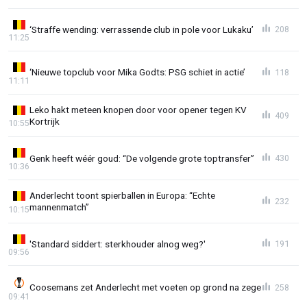
‘Straffe wending: verrassende club in pole voor Lukaku’
208
11:25
‘Nieuwe topclub voor Mika Godts: PSG schiet in actie’
118
11:11
Leko hakt meteen knopen door voor opener tegen KV
409
Kortrijk
10:55
Genk heeft wéér goud: “De volgende grote toptransfer”
430
10:36
Anderlecht toont spierballen in Europa: “Echte
232
mannenmatch”
10:15
'Standard siddert: sterkhouder alnog weg?'
191
09:56
Coosemans zet Anderlecht met voeten op grond na zege
258
09:41