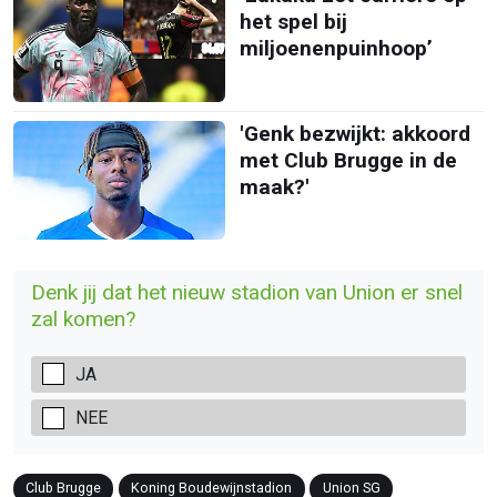
het spel bij
miljoenenpuinhoop’
'Genk bezwijkt: akkoord
met Club Brugge in de
maak?'
Denk jij dat het nieuw stadion van Union er snel
zal komen?
JA
NEE
Club Brugge
Koning Boudewijnstadion
Union SG