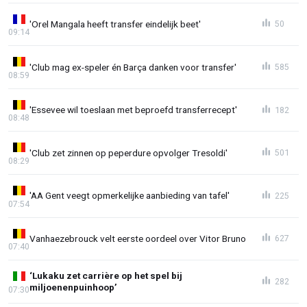
'Orel Mangala heeft transfer eindelijk beet'
50
09:14
'Club mag ex-speler én Barça danken voor transfer'
585
08:59
'Essevee wil toeslaan met beproefd transferrecept'
182
08:48
'Club zet zinnen op peperdure opvolger Tresoldi'
501
08:29
'AA Gent veegt opmerkelijke aanbieding van tafel'
225
07:54
Vanhaezebrouck velt eerste oordeel over Vitor Bruno
627
07:40
‘Lukaku zet carrière op het spel bij
282
miljoenenpuinhoop’
07:30