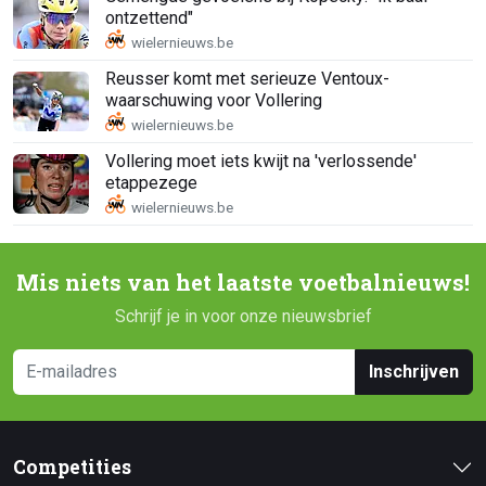
ontzettend"
Reusser komt met serieuze Ventoux-
waarschuwing voor Vollering
Vollering moet iets kwijt na 'verlossende'
etappezege
Mis niets van het laatste voetbalnieuws!
Schrijf je in voor onze nieuwsbrief
Inschrijven
Competities