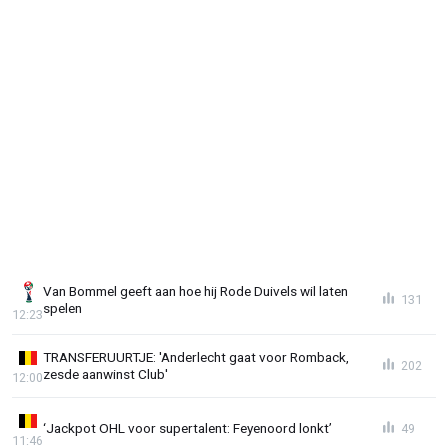
Van Bommel geeft aan hoe hij Rode Duivels wil laten
131
spelen
12:23
TRANSFERUURTJE: 'Anderlecht gaat voor Romback,
202
zesde aanwinst Club'
12:00
‘Jackpot OHL voor supertalent: Feyenoord lonkt’
49
11:46