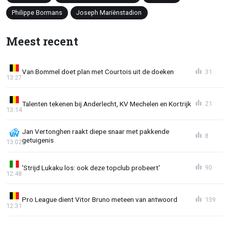
Philippe Bormans
Joseph Mariënstadion
Meest recent
Van Bommel doet plan met Courtois uit de doeken
31
13:27
Talenten tekenen bij Anderlecht, KV Mechelen en Kortrijk
21
13:14
Jan Vertonghen raakt diepe snaar met pakkende
8
getuigenis
13:02
'Strijd Lukaku los: ook deze topclub probeert'
90
12:48
Pro League dient Vitor Bruno meteen van antwoord
139
12:31