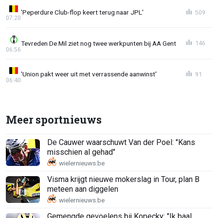
'Peperdure Club-flop keert terug naar JPL'
509
07:20
Tevreden De Mil ziet nog twee werkpunten bij AA Gent
146
06:56
'Union pakt weer uit met verrassende aanwinst'
91
06:40
Meer sportnieuws
De Cauwer waarschuwt Van der Poel: "Kans
misschien al gehad"
Visma krijgt nieuwe mokerslag in Tour, plan B
meteen aan diggelen
Gemengde gevoelens bij Kopecky: "Ik baal