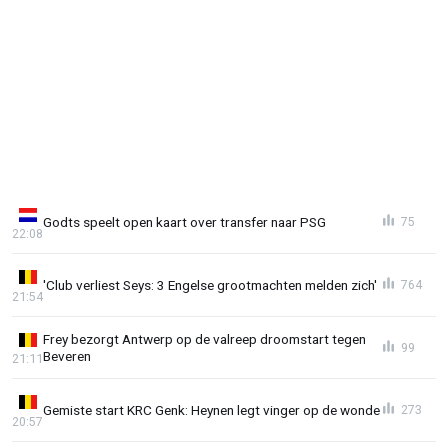
Godts speelt open kaart over transfer naar PSG
75
22:08
'Club verliest Seys: 3 Engelse grootmachten melden zich'
764
21:54
Frey bezorgt Antwerp op de valreep droomstart tegen
99
Beveren
21:11
Gemiste start KRC Genk: Heynen legt vinger op de wonde
273
20:57