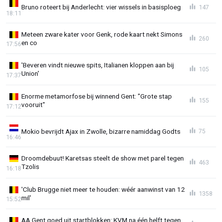
Bruno roteert bij Anderlecht: vier wissels in basisploeg
147
18:11
Meteen zware kater voor Genk, rode kaart nekt Simons
260
en co
17:56
'Beveren vindt nieuwe spits, Italianen kloppen aan bij
105
Union'
17:37
Enorme metamorfose bij winnend Gent: "Grote stap
155
vooruit"
17:12
Mokio bevrijdt Ajax in Zwolle, bizarre namiddag Godts
75
16:46
Droomdebuut! Karetsas steelt de show met parel tegen
463
Tzolis
16:18
'Club Brugge niet meer te houden: wéér aanwinst van 12
1358
mil'
15:52
AA Gent goed uit startblokken: KVM na één helft tegen