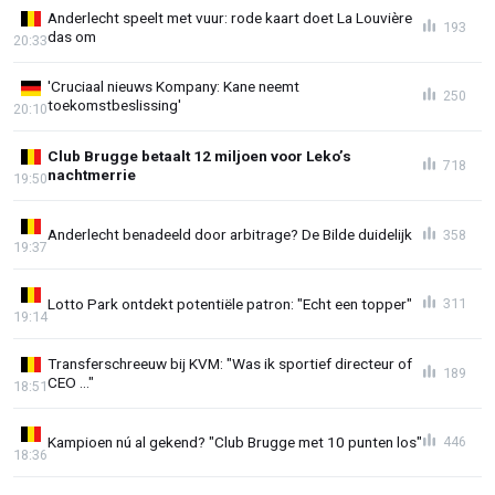
Anderlecht speelt met vuur: rode kaart doet La Louvière
193
das om
20:33
'Cruciaal nieuws Kompany: Kane neemt
250
toekomstbeslissing'
20:10
Club Brugge betaalt 12 miljoen voor Leko’s
718
nachtmerrie
19:50
Anderlecht benadeeld door arbitrage? De Bilde duidelijk
358
19:37
Lotto Park ontdekt potentiële patron: "Echt een topper"
311
19:14
Transferschreeuw bij KVM: "Was ik sportief directeur of
189
CEO ..."
18:51
Kampioen nú al gekend? "Club Brugge met 10 punten los"
446
18:36