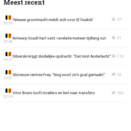
Meest recent
'Nieuwe grootmacht meldt zich voor El Ouahdi'
57
23:55
Antwerp houdt hart vast: revelatie meteen tijdlang out
91
23:46
Sibierski krijgt duidelijke opdracht: "Dat mist Anderlecht"
218
23:27
Glorieuze rentree Frey: "Nog nooit zo'n goal gemaakt"
66
22:57
Vitor Bruno looft invallers en hint naar transfers
360
22:34